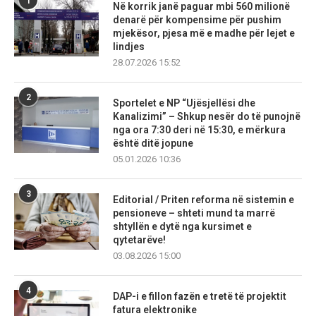
1
Në korrik janë paguar mbi 560 milionë
denarë për kompensime për pushim
mjekësor, pjesa më e madhe për lejet e
lindjes
28.07.2026 15:52
2
Sportelet e NP “Ujësjellësi dhe
Kanalizimi” – Shkup nesër do të punojnë
nga ora 7:30 deri në 15:30, e mërkura
është ditë jopune
05.01.2026 10:36
3
Editorial / Priten reforma në sistemin e
pensioneve – shteti mund ta marrë
shtyllën e dytë nga kursimet e
qytetarëve!
03.08.2026 15:00
4
DAP-i e fillon fazën e tretë të projektit
fatura elektronike