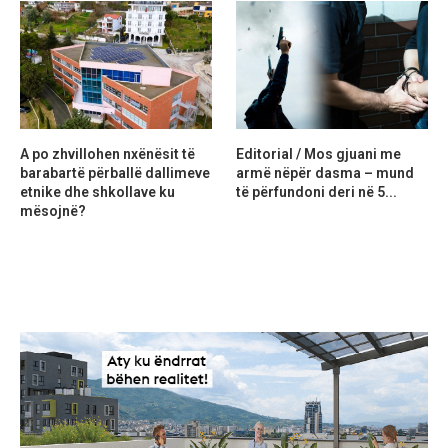
A po zhvillohen nxënësit të
Editorial / Mos gjuani me
barabartë përballë dallimeve
armë nëpër dasma – mund
etnike dhe shkollave ku
të përfundoni deri në 5...
mësojnë?