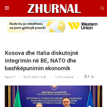
Kosova dhe Italia diskutojnë
integrimin në BE, NATO dhe
bashkëpunimin ekonomik
A+
A-
Nga
D V
09.07.2026 14:40
1,276
e lexuar