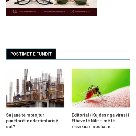
POSTIMET E FUNDIT
Sa janë të mbrojtur
Editorial / Kujdes nga virusi i
punëtorët e ndërtimtarisë
Etheve të Nilit – më të
sot?
rrezikuar moshat e...