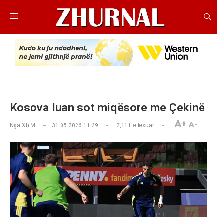
Kosova luan sot miqësore me Çekinë
A+
A-
Nga
Xh M
31.05.2026 11:29
2,111
e lexuar