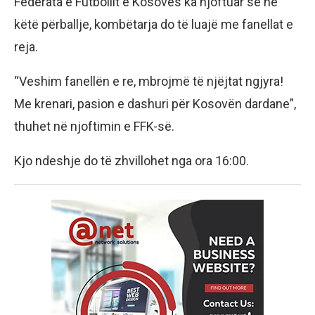
Federata e Futbollit e Kosovës ka njoftuar se në
këtë përballje, kombëtarja do të luajë me fanellat e
reja.
“Veshim fanellën e re, mbrojmë të njëjtat ngjyra!
Me krenari, pasion e dashuri për Kosovën dardane”,
thuhet në njoftimin e FFK-së.
Kjo ndeshje do të zhvillohet nga ora 16:00.