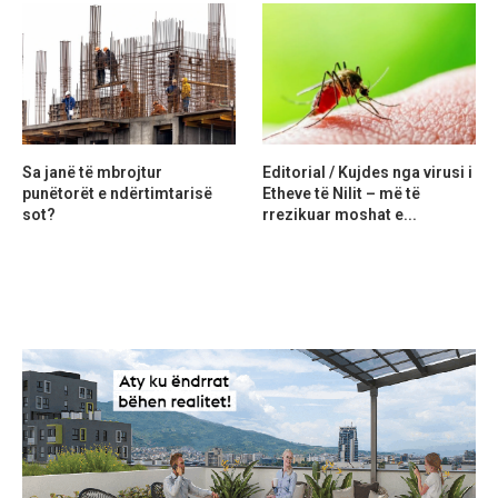
Sa janë të mbrojtur
Editorial / Kujdes nga virusi i
punëtorët e ndërtimtarisë
Etheve të Nilit – më të
sot?
rrezikuar moshat e...