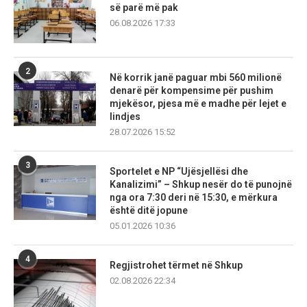
së parë më pak
06.08.2026 17:33
2
Në korrik janë paguar mbi 560 milionë
denarë për kompensime për pushim
mjekësor, pjesa më e madhe për lejet e
lindjes
28.07.2026 15:52
3
Sportelet e NP “Ujësjellësi dhe
Kanalizimi” – Shkup nesër do të punojnë
nga ora 7:30 deri në 15:30, e mërkura
është ditë jopune
05.01.2026 10:36
4
Regjistrohet tërmet në Shkup
02.08.2026 22:34