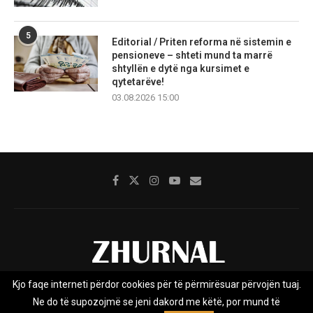
5
Editorial / Priten reforma në sistemin e
pensioneve – shteti mund ta marrë
shtyllën e dytë nga kursimet e
qytetarëve!
03.08.2026 15:00
Kjo faqe interneti përdor cookies për të përmirësuar përvojën tuaj.
Rreth nesh
Impresumi
Marketing
Kontakt
Ne do të supozojmë se jeni dakord me këtë, por mund të
Privacy Policy