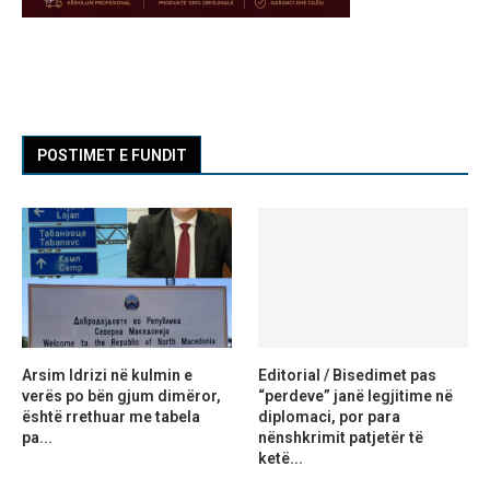
POSTIMET E FUNDIT
Arsim Idrizi në kulmin e
Editorial / Bisedimet pas
verës po bën gjum dimëror,
“perdeve” janë legjitime në
është rrethuar me tabela
diplomaci, por para
pa...
nënshkrimit patjetër të
ketë...