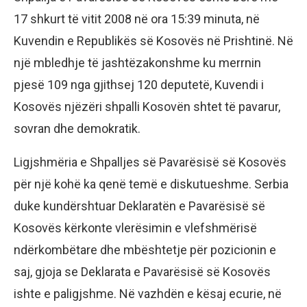
17 shkurt të vitit 2008 në ora 15:39 minuta, në
Kuvendin e Republikës së Kosovës në Prishtinë. Në
një mbledhje të jashtëzakonshme ku merrnin
pjesë 109 nga gjithsej 120 deputetë, Kuvendi i
Kosovës njëzëri shpalli Kosovën shtet të pavarur,
sovran dhe demokratik.
Ligjshmëria e Shpalljes së Pavarësisë së Kosovës
për një kohë ka qenë temë e diskutueshme. Serbia
duke kundërshtuar Deklaratën e Pavarësisë së
Kosovës kërkonte vlerësimin e vlefshmërisë
ndërkombëtare dhe mbështetje për pozicionin e
saj, gjoja se Deklarata e Pavarësisë së Kosovës
ishte e paligjshme. Në vazhdën e kësaj ecurie, në