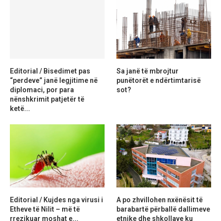
Editorial / Bisedimet pas
Sa janë të mbrojtur
“perdeve” janë legjitime në
punëtorët e ndërtimtarisë
diplomaci, por para
sot?
nënshkrimit patjetër të
ketë...
Editorial / Kujdes nga virusi i
A po zhvillohen nxënësit të
Etheve të Nilit – më të
barabartë përballë dallimeve
rrezikuar moshat e...
etnike dhe shkollave ku