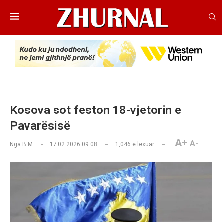
Kosova sot feston 18-vjetorin e
Pavarësisë
A+
A-
Nga
B.M
17.02.2026 09:08
1,046
e lexuar