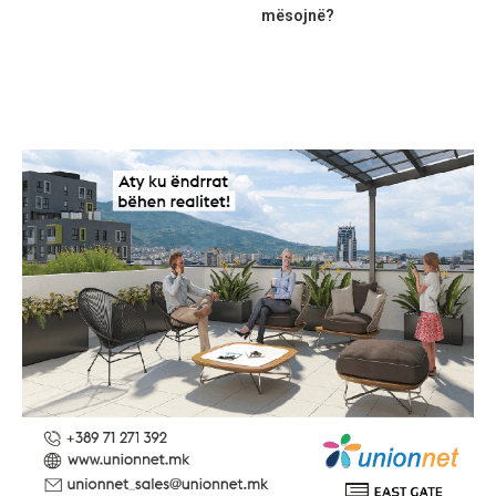
mësojnë?