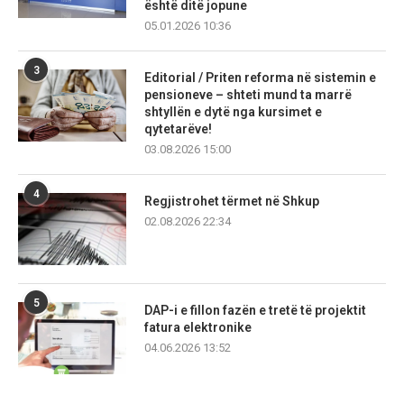
është ditë jopune
05.01.2026 10:36
3
Editorial / Priten reforma në sistemin e
pensioneve – shteti mund ta marrë
shtyllën e dytë nga kursimet e
qytetarëve!
03.08.2026 15:00
4
Regjistrohet tërmet në Shkup
02.08.2026 22:34
5
DAP-i e fillon fazën e tretë të projektit
fatura elektronike
04.06.2026 13:52