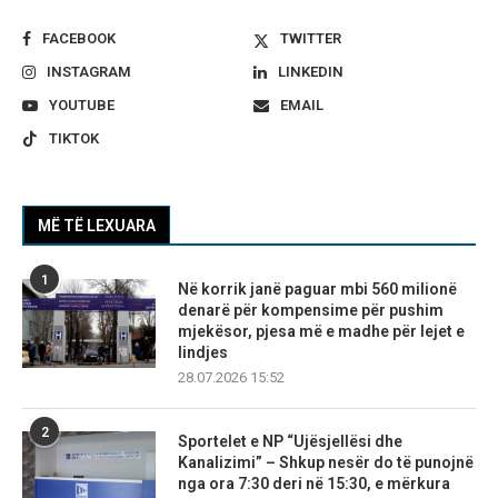
FACEBOOK
TWITTER
INSTAGRAM
LINKEDIN
YOUTUBE
EMAIL
TIKTOK
MË TË LEXUARA
1
Në korrik janë paguar mbi 560 milionë
denarë për kompensime për pushim
mjekësor, pjesa më e madhe për lejet e
lindjes
28.07.2026 15:52
2
Sportelet e NP “Ujësjellësi dhe
Kanalizimi” – Shkup nesër do të punojnë
nga ora 7:30 deri në 15:30, e mërkura