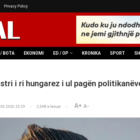
Privacy Policy
/ BOTA
EKONOMI
ED / OP
KRONIKA
SPORT
S
tri i ri hungarez i ul pagën politikanë
A+
A-
.06.2026 23:29
2,598
e lexuar