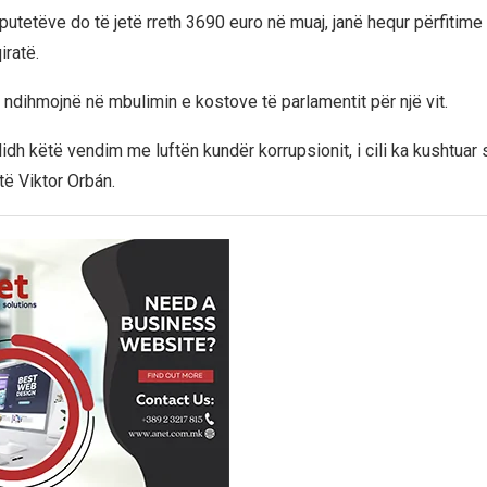
putetëve do të jetë rreth 3690 euro në muaj, janë hequr përfitime
iratë.
 ndihmojnë në mbulimin e kostove të parlamentit për një vit.
lidh këtë vendim me luftën kundër korrupsionit, i cili ka kushtua
të Viktor Orbán.