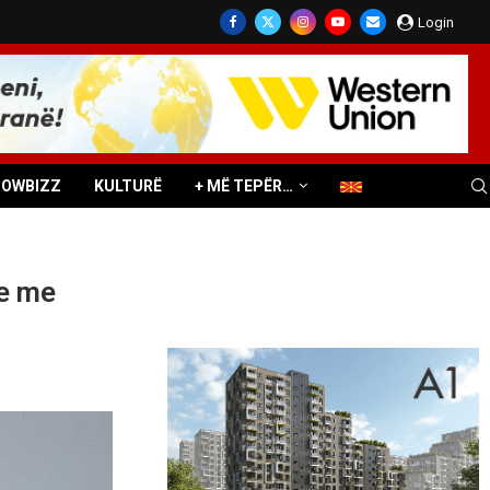
Login
HOWBIZZ
KULTURË
+ MË TEPËR…
ve me