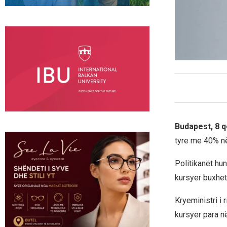
Budapest, 8 
tyre me 40% n
Politikanët hu
kursyer buxheti
Kryeministri i 
kursyer para në