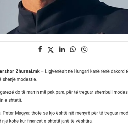
qershor Zhurnal.mk –
Ligjvënësit në Hungari kanë rënë dakord të
ë shenjë modestie.
ngarezë do të marrin më pak para, për të treguar shembull modest
n e shtetit.
ri, Peter Magyar, thotë se kjo është një mënyrë për të treguar mo
 një kohë kur financat e shtetit janë të vështira.