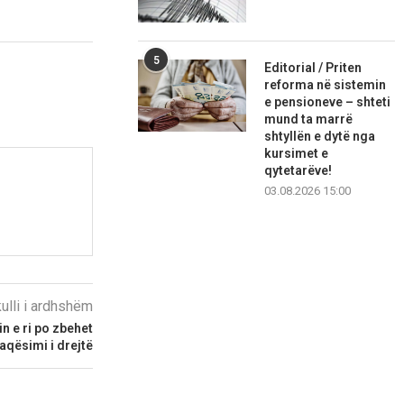
5
Editorial / Priten
reforma në sistemin
e pensioneve – shteti
mund ta marrë
shtyllën e dytë nga
kursimet e
qytetarëve!
03.08.2026 15:00
kulli i ardhshëm
n e ri po zbehet
aqësimi i drejtë