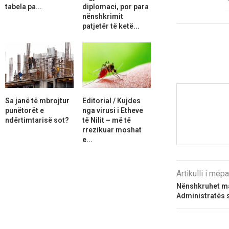
tabela pa...
diplomaci, por para
nënshkrimit
patjetër të ketë...
Sa janë të mbrojtur
Editorial / Kujdes
punëtorët e
nga virusi i Etheve
ndërtimtarisë sot?
të Nilit – më të
rrezikuar moshat
e...
Artikulli i më
Nënshkruhet m
Administratës 