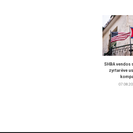
SHBA vendos s
zyrtarëve u
kompan
07.08.20