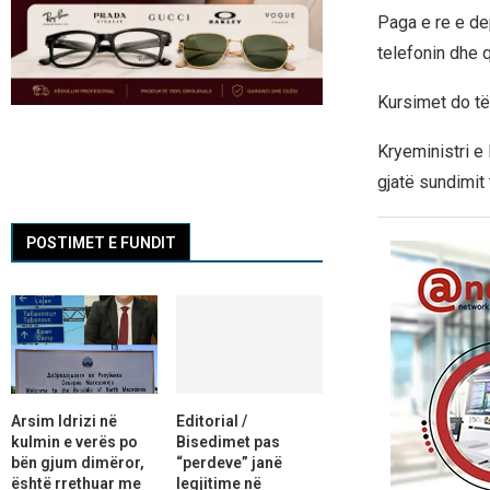
Paga e re e de
telefonin dhe q
Kursimet do të
Kryeministri e 
gjatë sundimit 
POSTIMET E FUNDIT
Arsim Idrizi në
Editorial /
kulmin e verës po
Bisedimet pas
bën gjum dimëror,
“perdeve” janë
është rrethuar me
legjitime në