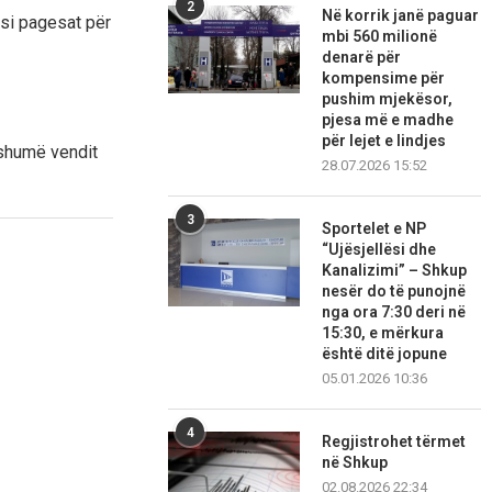
2
Në korrik janë paguar
 si pagesat për
mbi 560 milionë
denarë për
kompensime për
pushim mjekësor,
pjesa më e madhe
për lejet e lindjes
r shumë vendit
28.07.2026 15:52
3
Sportelet e NP
“Ujësjellësi dhe
Kanalizimi” – Shkup
nesër do të punojnë
nga ora 7:30 deri në
15:30, e mërkura
është ditë jopune
05.01.2026 10:36
4
Regjistrohet tërmet
në Shkup
02.08.2026 22:34