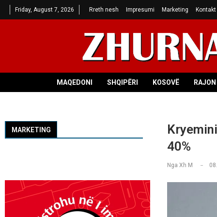
Friday, August 7, 2026
Rreth nesh
Impresumi
Marketing
Kontakt
MAQEDONI
SHQIPËRI
KOSOVË
RAJON 
Kryeminis
MARKETING
40%
Nga
Xh M
08