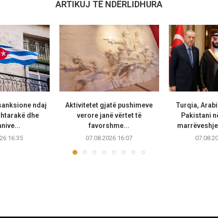
ARTIKUJ TË NDËRLIDHURA
anksione ndaj
Aktivitetet gjatë pushimeve
Turqia, Arab
shtarakë dhe
verore janë vërtet të
Pakistani 
ive...
favorshme...
marrëveshje 
26 16:35
07.08.2026 16:07
07.08.2