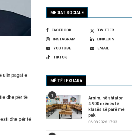
MEDIAT SOCIALE
FACEBOOK
TWITTER
INSTAGRAM
LINKEDIN
YOUTUBE
EMAIL
TIKTOK
 ulin pagat e
MË TË LEXUARA
1
ie dhe për të
Arsim, në shtator
4.900 nxënës të
klasës së parë më
pak
desti dhe për të
06.08.2026 17:33