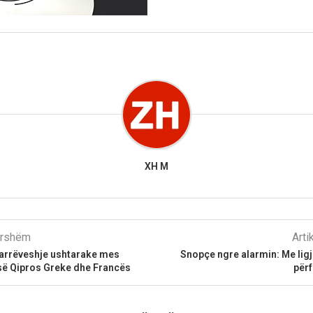
XH M
parshëm
Arti
arrëveshje ushtarake mes
Snopçe ngre alarmin: Me ligji
së Qipros Greke dhe Francës
përf