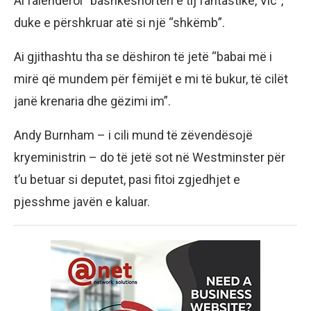
Ai falënderoi “bashkëshorten e tij fantastike, Vic”,
duke e përshkruar atë si një “shkëmb”.
Ai gjithashtu tha se dëshiron të jetë “babai më i
mirë që mundem për fëmijët e mi të bukur, të cilët
janë krenaria dhe gëzimi im”.
Andy Burnham – i cili mund të zëvendësojë
kryeministrin – do të jetë sot në Westminster për
t’u betuar si deputet, pasi fitoi zgjedhjet e
pjesshme javën e kaluar.