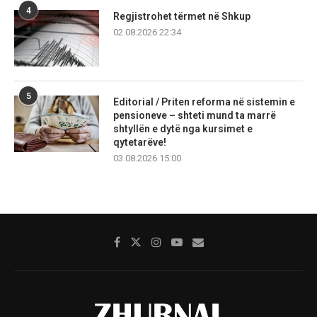
4
Regjistrohet tërmet në Shkup
02.08.2026 22:34
5
Editorial / Priten reforma në sistemin e
pensioneve – shteti mund ta marrë
shtyllën e dytë nga kursimet e
qytetarëve!
03.08.2026 15:00