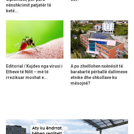
nënshkrimit patjetër të
ketë...
Editorial / Kujdes nga virusi i
A po zhvillohen nxënësit të
Etheve të Nilit – më të
barabartë përballë dallimeve
rrezikuar moshat e...
etnike dhe shkollave ku
mësojnë?