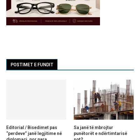
POSTIMET E FUNDIT
Editorial / Bisedimet pas
Sa janë të mbrojtur
“perdeve” janë legjitime në
punëtorët e ndërtimtarisë
diplomaci, por para
sot?