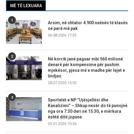
MË TË LEXUARA
1
Arsim, në shtator 4.900 nxënës të klasës
së parë më pak
06.08.2026 17:33
2
Në korrik janë paguar mbi 560 milionë
denarë për kompensime për pushim
mjekësor, pjesa më e madhe për lejet e
lindjes
28.07.2026 15:52
3
Sportelet e NP “Ujësjellësi dhe
Kanalizimi” – Shkup nesër do të punojnë
nga ora 7:30 deri në 15:30, e mërkura
është ditë jopune
05.01.2026 10:36