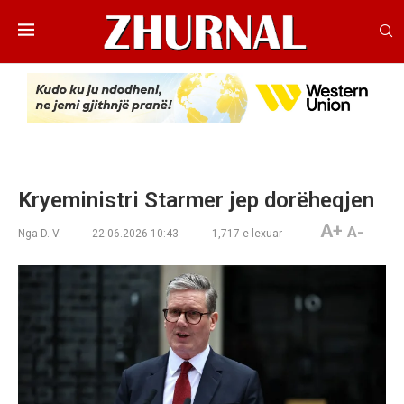
Kryeministri Starmer jep dorëheqjen
A+
A-
Nga
D. V.
22.06.2026 10:43
1,717
e lexuar