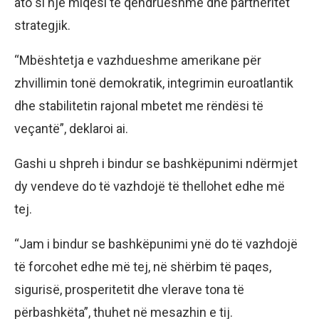
ato si një miqësi të qëndrueshme dhe partneritet
strategjik.
“Mbështetja e vazhdueshme amerikane për
zhvillimin tonë demokratik, integrimin euroatlantik
dhe stabilitetin rajonal mbetet me rëndësi të
veçantë”, deklaroi ai.
Gashi u shpreh i bindur se bashkëpunimi ndërmjet
dy vendeve do të vazhdojë të thellohet edhe më
tej.
“Jam i bindur se bashkëpunimi ynë do të vazhdojë
të forcohet edhe më tej, në shërbim të paqes,
sigurisë, prosperitetit dhe vlerave tona të
përbashkëta”, thuhet në mesazhin e tij.