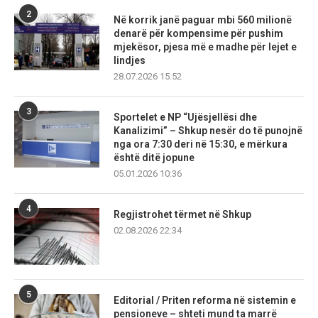
2
Në korrik janë paguar mbi 560 milionë
denarë për kompensime për pushim
mjekësor, pjesa më e madhe për lejet e
lindjes
28.07.2026 15:52
3
Sportelet e NP “Ujësjellësi dhe
Kanalizimi” – Shkup nesër do të punojnë
nga ora 7:30 deri në 15:30, e mërkura
është ditë jopune
05.01.2026 10:36
4
Regjistrohet tërmet në Shkup
02.08.2026 22:34
5
Editorial / Priten reforma në sistemin e
pensioneve – shteti mund ta marrë