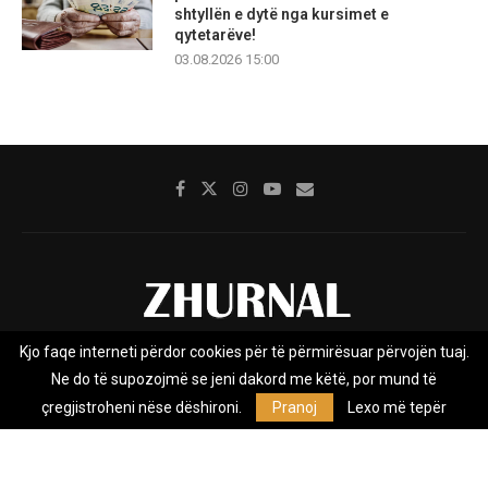
shtyllën e dytë nga kursimet e
qytetarëve!
03.08.2026 15:00
Kjo faqe interneti përdor cookies për të përmirësuar përvojën tuaj.
Rreth nesh
Impresumi
Marketing
Kontakt
Ne do të supozojmë se jeni dakord me këtë, por mund të
Privacy Policy
çregjistroheni nëse dëshironi.
Pranoj
Lexo më tepër
Zhurnal.mk është Agjenci e Lajmeve e pavarur, e themeluar në vitin
2009, që e mbulon Maqedoninë, Kosovën, Shqipërinë edhe lajmet
nga bota.