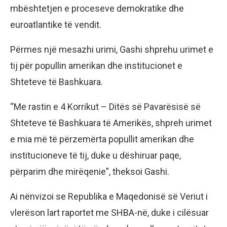
mbështetjen e proceseve demokratike dhe
euroatlantike të vendit.
Përmes një mesazhi urimi, Gashi shprehu urimet e
tij për popullin amerikan dhe institucionet e
Shteteve të Bashkuara.
“Me rastin e 4 Korrikut – Ditës së Pavarësisë së
Shteteve të Bashkuara të Amerikës, shpreh urimet
e mia më të përzemërta popullit amerikan dhe
institucioneve të tij, duke u dëshiruar paqe,
përparim dhe mirëqenie”, theksoi Gashi.
Ai nënvizoi se Republika e Maqedonisë së Veriut i
vlerëson lart raportet me SHBA-në, duke i cilësuar