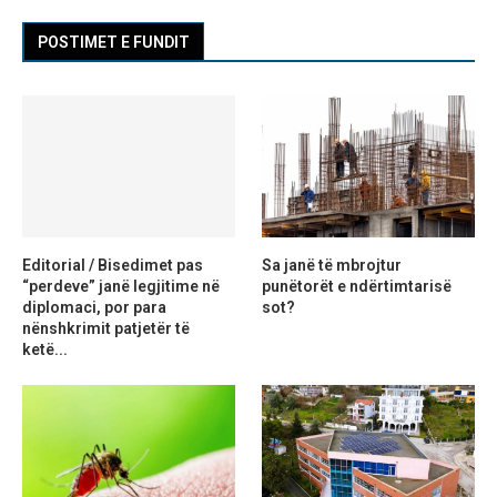
POSTIMET E FUNDIT
Editorial / Bisedimet pas
Sa janë të mbrojtur
“perdeve” janë legjitime në
punëtorët e ndërtimtarisë
diplomaci, por para
sot?
nënshkrimit patjetër të
ketë...