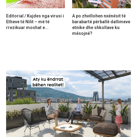
Editorial / Kujdes nga virusi i
A po zhvillohen nxënësit të
Etheve të Nilit – më të
barabartë përballë dallimeve
rrezikuar moshat e...
etnike dhe shkollave ku
mësojnë?