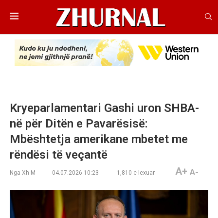
Kryeparlamentari Gashi uron SHBA-
në për Ditën e Pavarësisë:
Mbështetja amerikane mbetet me
rëndësi të veçantë
A+
A-
Nga
Xh M
04.07.2026 10:23
1,810
e lexuar