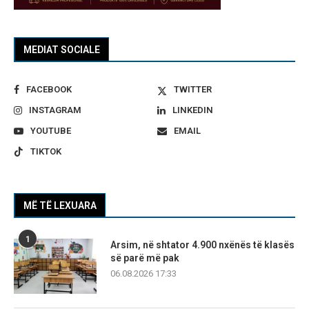
MEDIAT SOCIALE
FACEBOOK
TWITTER
INSTAGRAM
LINKEDIN
YOUTUBE
EMAIL
TIKTOK
MË TË LEXUARA
1
Arsim, në shtator 4.900 nxënës të klasës
së parë më pak
06.08.2026 17:33