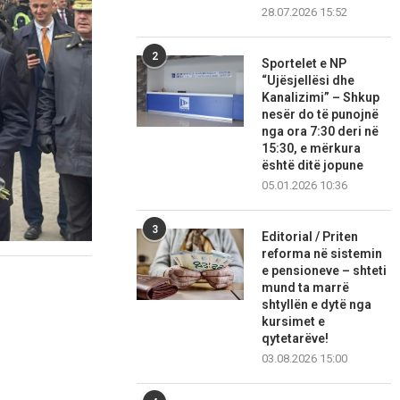
28.07.2026 15:52
2
Sportelet e NP
“Ujësjellësi dhe
Kanalizimi” – Shkup
nesër do të punojnë
nga ora 7:30 deri në
15:30, e mërkura
është ditë jopune
05.01.2026 10:36
3
Editorial / Priten
reforma në sistemin
e pensioneve – shteti
mund ta marrë
shtyllën e dytë nga
kursimet e
qytetarëve!
03.08.2026 15:00