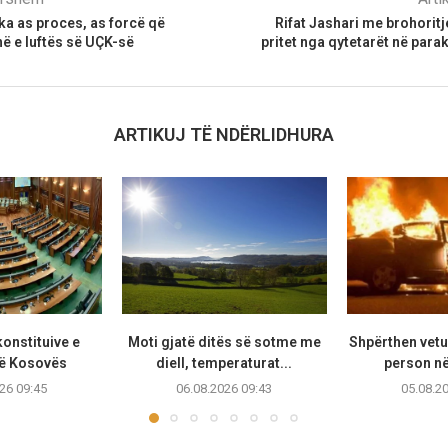
ka as proces, as forcë që
Rifat Jashari me brohoritj
ë e luftës së UÇK-së
pritet nga qytetarët në para
ARTIKUJ TË NDËRLIDHURA
onstituive e
Moti gjatë ditës së sotme me
Shpërthen vetur
të Kosovës
diell, temperaturat...
person në
26 09:45
06.08.2026 09:43
05.08.2