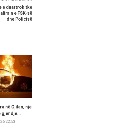
e e duartrokitke
kalimin e FSK-së
dhe Policisë
a në Gjilan, një
Aksident me vdekje në Durrës
Sorensen: Taki
 gjendje...
vetëm kur t
05.08.2026 22:52
026 22:53
05.08.2