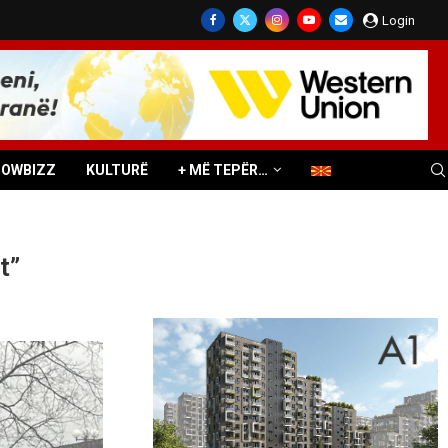
Login
HOWBIZZ
KULTURË
+ MË TEPËR…
t”