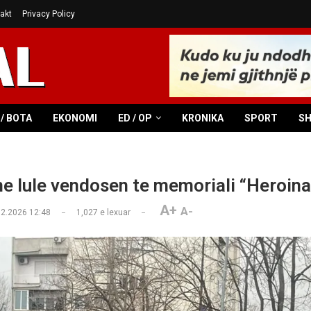
akt
Privacy Policy
/ BOTA
EKONOMI
ED / OP
KRONIKA
SPORT
S
e lule vendosen te memoriali “Heroina
A+
A-
02.2026 12:48
1,027
e lexuar