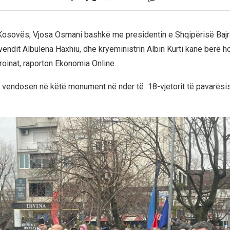
 Kosovës, Vjosa Osmani bashkë me presidentin e Shqipërisë Baj
vendit Albulena Haxhiu, dhe kryeministrin Albin Kurti kanë bërë 
inat, raporton Ekonomia Online.
u vendosen në këtë monument në nder të 18-vjetorit të pavarësi