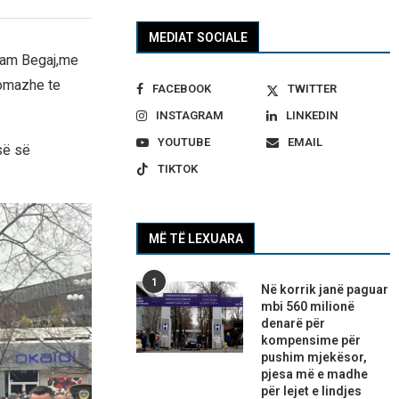
MEDIAT SOCIALE
ram Begaj,me
homazhe te
FACEBOOK
TWITTER
INSTAGRAM
LINKEDIN
YOUTUBE
EMAIL
së së
TIKTOK
MË TË LEXUARA
1
Në korrik janë paguar
mbi 560 milionë
denarë për
kompensime për
pushim mjekësor,
pjesa më e madhe
për lejet e lindjes