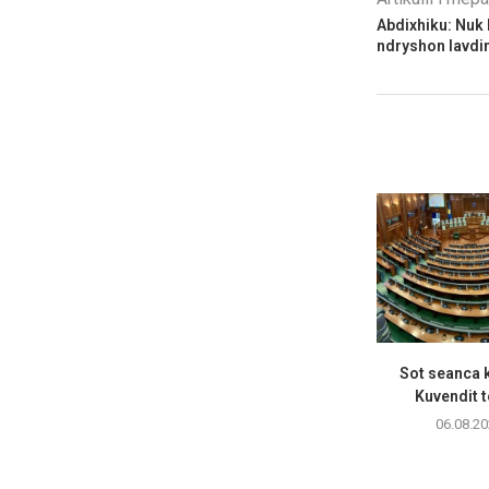
Abdixhiku: Nuk 
ndryshon lavdin
Sot seanca k
Kuvendit 
06.08.20