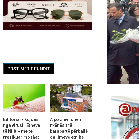
POSTIMET E FUNDIT
Editorial / Kujdes
A po zhvillohen
nga virusi i Etheve
nxënësit të
të Nilit – më të
barabartë përballë
rrezikuar moshat
dallimeve etnike