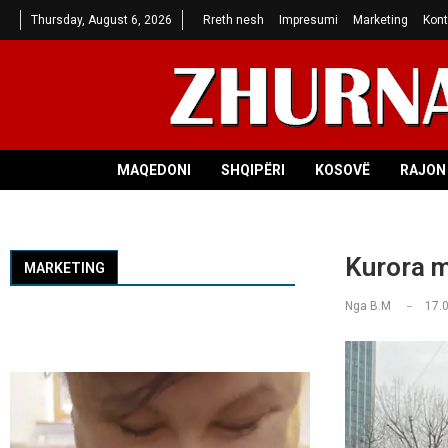
Thursday, August 6, 2026
Rreth nesh
Impresumi
Marketing
Kont
MAQEDONI
SHQIPËRI
KOSOVË
RAJON 
Kurora m
MARKETING
Nga
B.M
17.