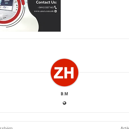
B.M
parshëm
Arti