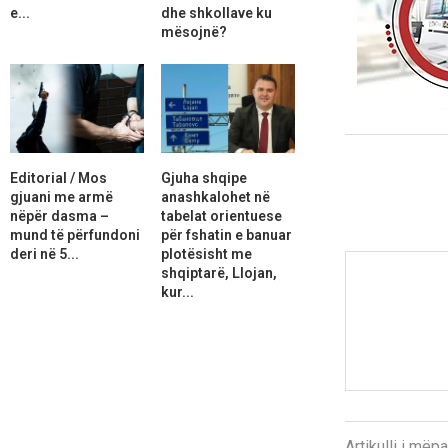
e...
dhe shkollave ku
mësojnë?
Editorial / Mos
Gjuha shqipe
gjuani me armë
anashkalohet në
nëpër dasma –
tabelat orientuese
mund të përfundoni
për fshatin e banuar
deri në 5...
plotësisht me
shqiptarë, Llojan,
kur...
Artikulli i më