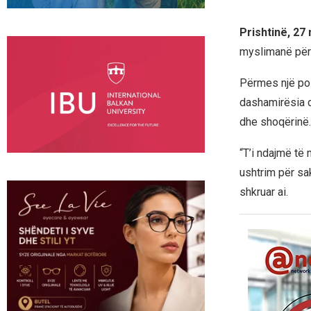
Prishtinë, 27
myslimanë për 
Përmes një pos
dashamirësia d
dhe shoqërinë.
“T’i ndajmë të 
ushtrim për sak
shkruar ai.