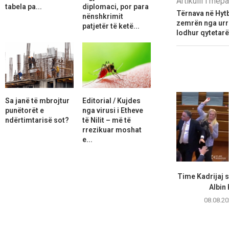
Artikulli i më
tabela pa...
diplomaci, por para
Tërnava në Hytb
nënshkrimit
zemrën nga urrej
patjetër të ketë...
lodhur qytetarë
Sa janë të mbrojtur
Editorial / Kujdes
punëtorët e
nga virusi i Etheve
ndërtimtarisë sot?
të Nilit – më të
rrezikuar moshat
e...
Time Kadrijaj 
Albin 
08.08.20