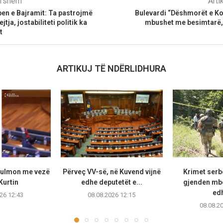
parshëm
Arti
en e Bajramit: Ta pastrojmë
Bulevardi “Dëshmorët e Ko
tja, jostabiliteti politik ka
mbushet me besimtarë, 
t
ARTIKUJ TË NDËRLIDHURA
sulmon me vezë
Përveç VV-së, në Kuvend vijnë
Krimet serb
Kurtin
edhe deputetët e...
gjenden mb
edh
26 12:43
08.08.2026 12:15
08.08.2