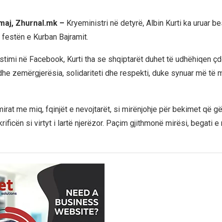
 maj, Zhurnal.mk –
Kryeministri në detyrë, Albin Kurti ka uruar b
festën e Kurban Bajramit.
timi në Facebook, Kurti tha se shqiptarët duhet të udhëhiqen çd
he zemërgjerësia, solidariteti dhe respekti, duke synuar më të mi
mirat me miq, fqinjët e nevojtarët, si mirënjohje për bekimet që 
rificën si virtyt i lartë njerëzor. Paçim gjithmonë mirësi, begati e