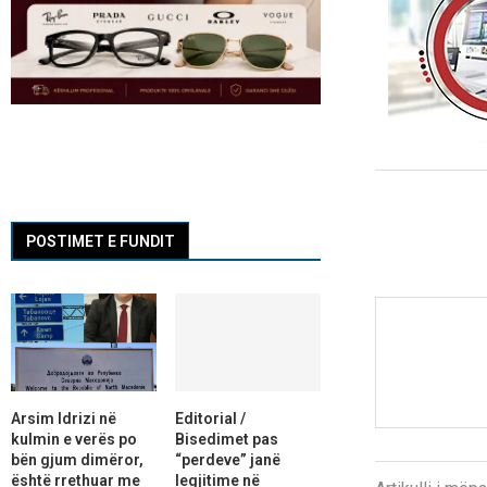
POSTIMET E FUNDIT
Arsim Idrizi në
Editorial /
kulmin e verës po
Bisedimet pas
bën gjum dimëror,
“perdeve” janë
është rrethuar me
legjitime në