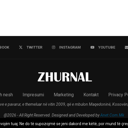
BOOK
TWITTER
INSTAGRAM
YOUTUBE
h nesh
Impresumi
Marketing
Kontakt
Privacy P
ve e pavarur, e themeluar në vitin 2009, që e mbulon Maqedoninë, Kosovën,
@2026 - All Right Reserved. Designed and Developed by
Anet.Com.Mk
rvojën tuaj. Ne do të supozojmë se jeni dakord me këtë, por mund të çreg