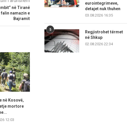
kulli i ardhshëm
eurointegrimeve,
mbit” në Tiranë
detajet nuk thuhen
falin namazin e
03.08.2026 16:35
Bajramit
5
Regjistrohet tërmet
në Shkup
02.08.2026 22:34
e në Kosovë,
Dimal Basha: Kush kërkon
Haradinaj: Kur
etje mortore
konstituim të Kuvendit pa...
qëllimshëm ia
e...
08.08.2026 11:30
08.08.2
026 12:03