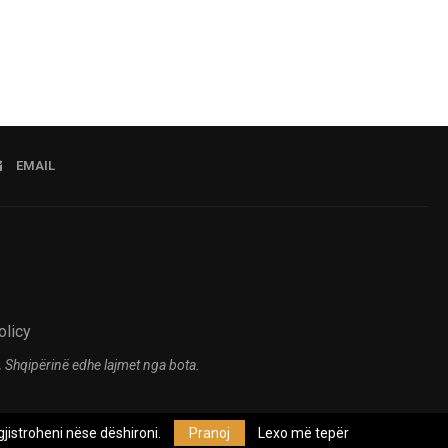
EMAIL
olicy
 Shqipërinë edhe lajmet nga bota.
jistroheni nëse dëshironi.
Pranoj
Lexo më tepër