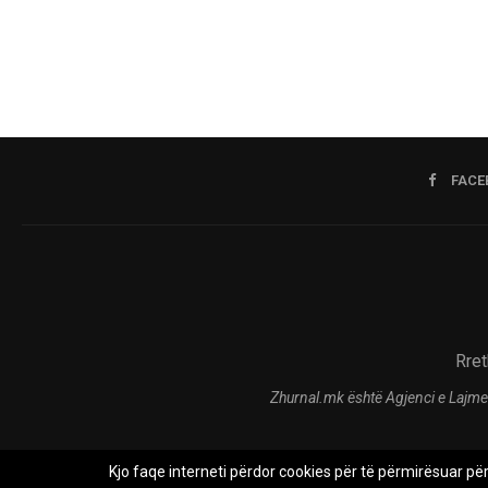
FACE
Rret
Zhurnal.mk është Agjenci e Lajme
Kjo faqe interneti përdor cookies për të përmirësuar pë