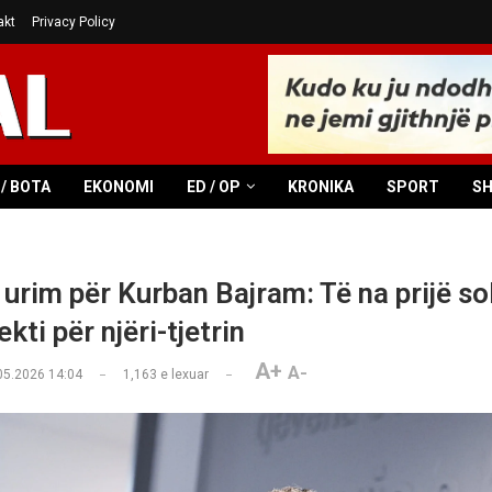
akt
Privacy Policy
/ BOTA
EKONOMI
ED / OP
KRONIKA
SPORT
S
urim për Kurban Bajram: Të na prijë sol
kti për njëri-tjetrin
A+
A-
05.2026 14:04
1,163
e lexuar