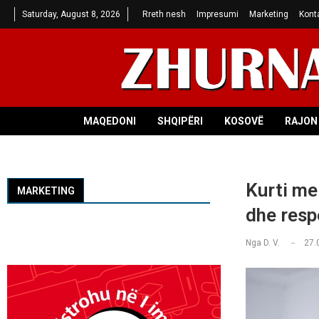
Saturday, August 8, 2026
Rreth nesh
Impresumi
Marketing
Kont
MAQEDONI
SHQIPËRI
KOSOVË
RAJON 
Kurti me 
MARKETING
dhe respe
Nga
D. V.
27.