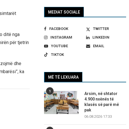
MEDIAT SOCIALE
esimtarët
FACEBOOK
TWITTER
o ditë nga
INSTAGRAM
LINKEDIN
rën për tjetrin
YOUTUBE
EMAIL
TIKTOK
gëzojmë dhe
 mbarësi”, ka
MË TË LEXUARA
1
Arsim, në shtator
4.900 nxënës të
klasës së parë më
pak
06.08.2026 17:33