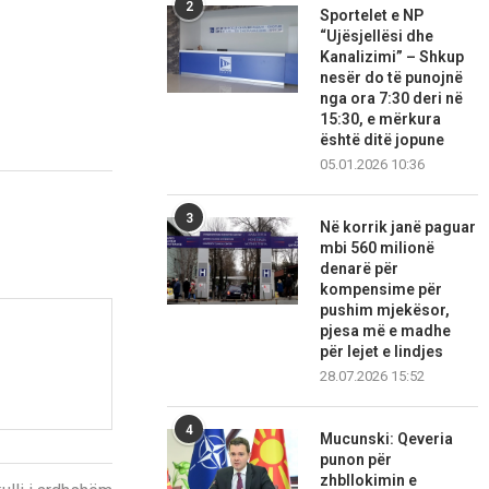
2
Sportelet e NP
“Ujësjellësi dhe
Kanalizimi” – Shkup
nesër do të punojnë
nga ora 7:30 deri në
15:30, e mërkura
është ditë jopune
05.01.2026 10:36
3
Në korrik janë paguar
mbi 560 milionë
denarë për
kompensime për
pushim mjekësor,
pjesa më e madhe
për lejet e lindjes
28.07.2026 15:52
4
Mucunski: Qeveria
punon për
zhbllokimin e