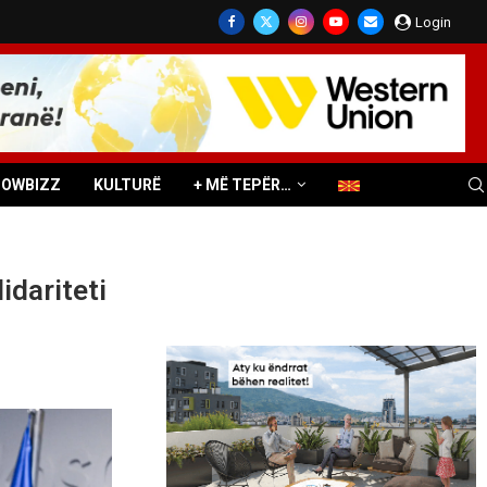
Login
HOWBIZZ
KULTURË
+ MË TEPËR…
idariteti