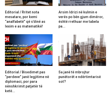
Editorial / Rritet nota
Arsim Idrizi në kulmin e
mesatare, por kemi
verës po bën gjum dimëror,
“analfabetë” që s’dinë as
është rrethuar me tabela
lexim e as matematikë!
pa...
Editorial / Bisedimet pas
Sa janë të mbrojtur
“perdeve” janë legjitime në
punëtorët e ndërtimtarisë
diplomaci, por para
sot?
nënshkrimit patjetër të
ketë...