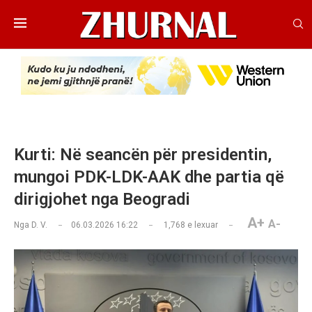
Kurti: Në seancën për presidentin,
mungoi PDK-LDK-AAK dhe partia që
dirigjohet nga Beogradi
A+
A-
Nga
D. V.
06.03.2026 16:22
1,768
e lexuar