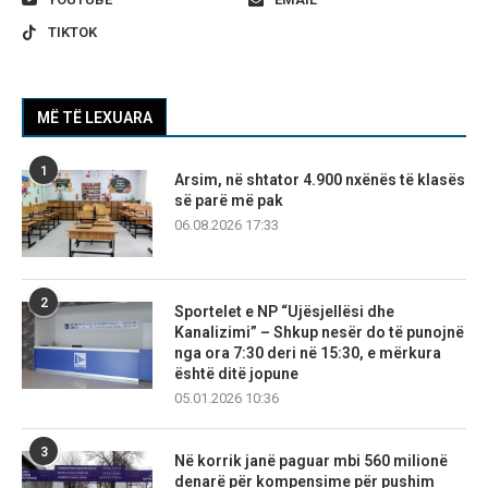
TIKTOK
MË TË LEXUARA
1
Arsim, në shtator 4.900 nxënës të klasës
së parë më pak
06.08.2026 17:33
2
Sportelet e NP “Ujësjellësi dhe
Kanalizimi” – Shkup nesër do të punojnë
nga ora 7:30 deri në 15:30, e mërkura
është ditë jopune
05.01.2026 10:36
3
Në korrik janë paguar mbi 560 milionë
denarë për kompensime për pushim