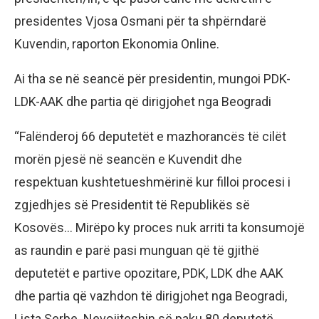
presidentes Vjosa Osmani për ta shpërndarë
Kuvendin, raporton Ekonomia Online.
Ai tha se në seancë për presidentin, mungoi PDK-
LDK-AAK dhe partia që dirigjohet nga Beogradi
“Falënderoj 66 deputetët e mazhorancës të cilët
morën pjesë në seancën e Kuvendit dhe
respektuan kushtetueshmërinë kur filloi procesi i
zgjedhjes së Presidentit të Republikës së
Kosovës… Mirëpo ky proces nuk arriti ta konsumojë
as raundin e parë pasi munguan që të gjithë
deputetët e partive opozitare, PDK, LDK dhe AAK
dhe partia që vazhdon të dirigjohet nga Beogradi,
Lista Serbe. Nevojiteshin së paku 80 deputetë