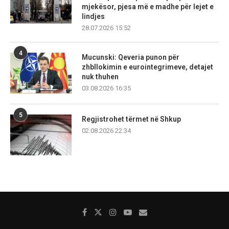
mjekësor, pjesa më e madhe për lejet e
lindjes
28.07.2026 15:52
4
Mucunski: Qeveria punon për
zhbllokimin e eurointegrimeve, detajet
nuk thuhen
03.08.2026 16:35
5
Regjistrohet tërmet në Shkup
02.08.2026 22:34