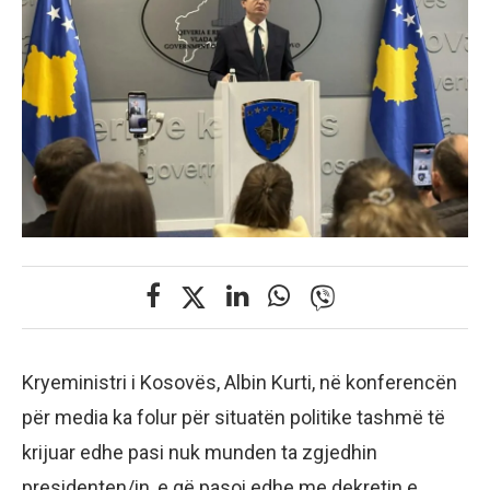
Kryeministri i Kosovës, Albin Kurti, në konferencën
për media ka folur për situatën politike tashmë të
krijuar edhe pasi nuk munden ta zgjedhin
presidenten/in, e që pasoi edhe me dekretin e