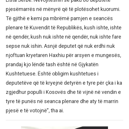
pjesëmarrës në mënyrë që të plotësohet kuorumi.
Të gjithë e kemi pa mbrëmë pamjen e seancës
plenare të Kuvendit të Republikës, kush ishte, ishte
në qendër, kush nuk ishte në qendër, nuk ishte fare
sepse nuk ishin. Asnjë deputet që nuk erdhi nuk
njoftuan kryetaren Haxhiu për arsyen e mungesës,
prandaj kjo lëndë tash është në Gjykatën
Kushtetuese. Është obligim kushtetues i
deputetëve që të kryejnë detyrën e tyre për çka i ka
zgjedhur populli i Kosovës dhe të vijnë në vendin e
tyre të punës në seanca plenare dhe aty të marrin
pjesë e të votojnë”, tha ai.