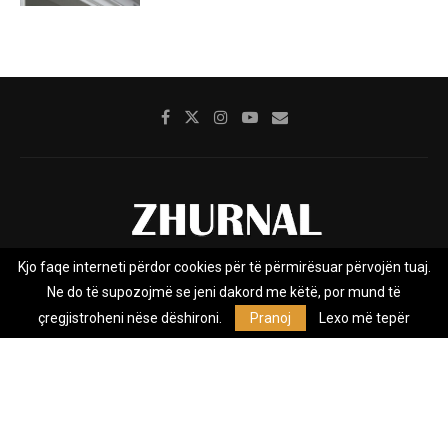
Kjo faqe interneti përdor cookies për të përmirësuar përvojën tuaj.
Rreth nesh
Impresumi
Marketing
Kontakt
Ne do të supozojmë se jeni dakord me këtë, por mund të
Privacy Policy
çregjistroheni nëse dëshironi.
Pranoj
Lexo më tepër
Zhurnal.mk është Agjenci e Lajmeve e pavarur, e themeluar në vitin
2009, që e mbulon Maqedoninë, Kosovën, Shqipërinë edhe lajmet
nga bota.
@2026 - All Right Reserved. Designed and Developed by
Anet.Com.Mk