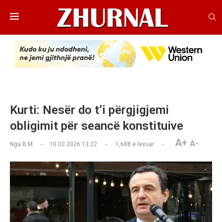
Kurti: Nesër do t’i përgjigjemi
obligimit për seancë konstituive
A+
A-
Nga
B.M
10.02.2026 13:22
1,688
e lexuar