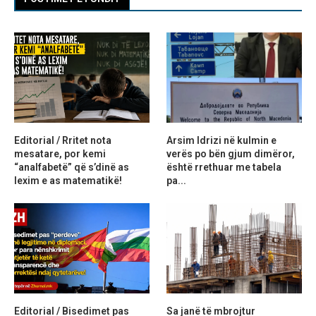
Editorial / Rritet nota
Arsim Idrizi në kulmin e
mesatare, por kemi
verës po bën gjum dimëror,
“analfabetë” që s’dinë as
është rrethuar me tabela
lexim e as matematikë!
pa...
Editorial / Bisedimet pas
Sa janë të mbrojtur