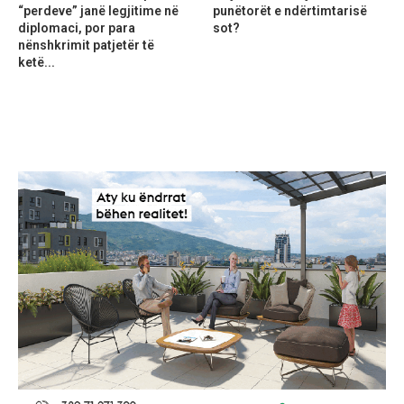
“perdeve” janë legjitime në
punëtorët e ndërtimtarisë
diplomaci, por para
sot?
nënshkrimit patjetër të
ketë...