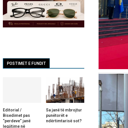
POSTIMET E FUNDIT
Editorial /
Sa janë të mbrojtur
Bisedimet pas
punëtorët e
“perdeve” janë
ndërtimtarisë sot?
legjitime në