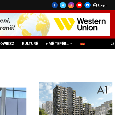
Login
HOWBIZZ
KULTURË
+ MË TEPËR…