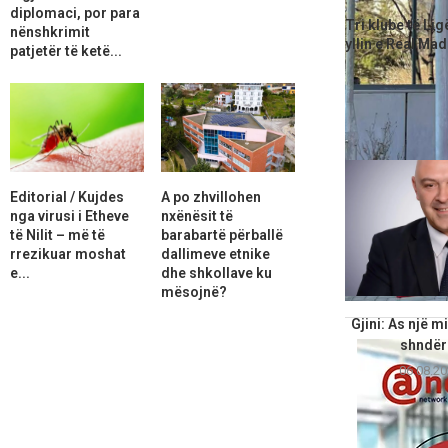
Artikulli i më
diplomaci, por para
Tri klube të Li
nënshkrimit
yllin e Real Mad
patjetër të ketë...
Editorial / Kujdes
A po zhvillohen
nga virusi i Etheve
nxënësit të
të Nilit – më të
barabartë përballë
rrezikuar moshat
dallimeve etnike
e...
dhe shkollave ku
mësojnë?
Gjini: As një m
shndërr
06.08.20