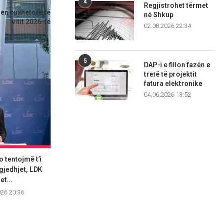
kulli i ardhshëm
4
Regjistrohet tërmet
jen buxhetore të
në Shkup
vitit 2026-të
02.08.2026 22:34
5
DAP-i e fillon fazën e
tretë të projektit
fatura elektronike
04.06.2026 13:52
o tentojmë t’i
KDI: Kuvendi duhet të
Kuvendi jep de
jedhjet, LDK
konstituohet deri nesër,
sotme, ia
et...
negociatat...
06.08.2
026 20:36
06.08.2026 16:55