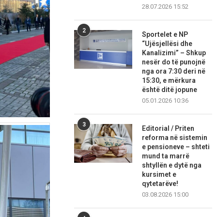
28.07.2026 15:52
2
Sportelet e NP
“Ujësjellësi dhe
Kanalizimi” – Shkup
nesër do të punojnë
nga ora 7:30 deri në
15:30, e mërkura
është ditë jopune
05.01.2026 10:36
3
Editorial / Priten
reforma në sistemin
e pensioneve – shteti
mund ta marrë
shtyllën e dytë nga
kursimet e
qytetarëve!
03.08.2026 15:00