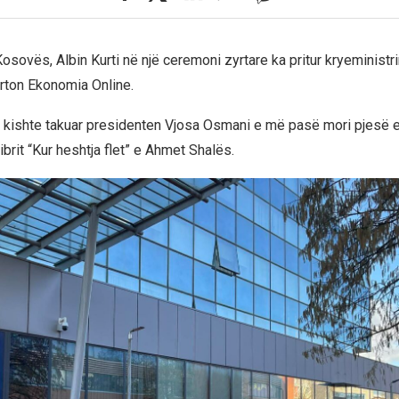
Kosovës, Albin Kurti në një ceremoni zyrtare ka pritur kryeministr
rton Ekonomia Online.
t kishte takuar presidenten Vjosa Osmani e më pasë mori pjesë 
brit “Kur heshtja flet” e Ahmet Shalës.