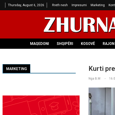
Thursday, August 6, 2026
Rreth nesh
Impresumi
Marketing
Kont
MAQEDONI
SHQIPËRI
KOSOVË
RAJON 
Kurti pr
MARKETING
Nga
B.M
16.