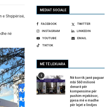
MEDIAT SOCIALE
in e Shqipërisë,
FACEBOOK
TWITTER
INSTAGRAM
LINKEDIN
edhe në
YOUTUBE
EMAIL
TIKTOK
MË TË LEXUARA
1
Në korrik janë paguar
mbi 560 milionë
denarë për
kompensime për
pushim mjekësor,
pjesa më e madhe
për lejet e lindjes