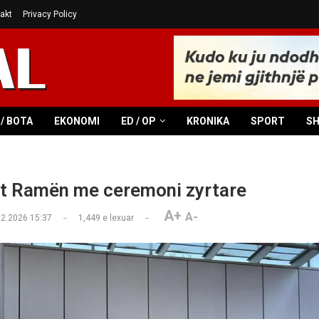
akt
Privacy Policy
/ BOTA
EKONOMI
ED / OP
KRONIKA
SPORT
S
et Ramën me ceremoni zyrtare
A+
A-
02.2026 15:37
1,449
e lexuar