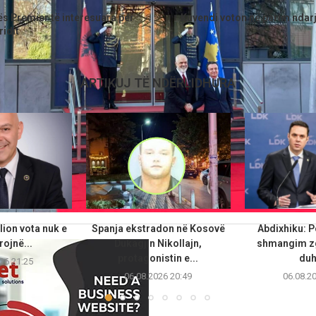
parshëm
Arti
gës Premier të interesuara për
Kuvendi voton në parim ndar
ridit
ARTIKUJ TË NDËRLIDHURA
ilion vota nuk e
Spanja ekstradon në Kosovë
Abdixhiku: P
ojnë...
Dukagjin Nikollajn,
shmangim zg
protagonistin e...
duh
26 21:25
06.08.2026 20:49
06.08.2