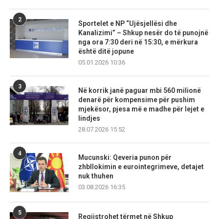
2
Sportelet e NP “Ujësjellësi dhe
Kanalizimi” – Shkup nesër do të punojnë
nga ora 7:30 deri në 15:30, e mërkura
është ditë jopune
05.01.2026 10:36
3
Në korrik janë paguar mbi 560 milionë
denarë për kompensime për pushim
mjekësor, pjesa më e madhe për lejet e
lindjes
28.07.2026 15:52
4
Mucunski: Qeveria punon për
zhbllokimin e eurointegrimeve, detajet
nuk thuhen
03.08.2026 16:35
5
Regjistrohet tërmet në Shkup