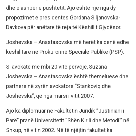
dhe e ashpër e pushtetit. Ajo është një nga dy
propozimet e presidentes Gordana Siljanovska-
Davkova për anëtare të reja të Këshillit Gjyqësor.
Joshevska – Anastasovska më herët ka qenë edhe
këshilltare në Prokurorinë Speciale Publike (PSP).
Si avokate me mbi 20 vite përvojë, Suzana
Joshevska – Anastasovska është themeluese dhe
partnere në zyrën avokatore “Stankoviq dhe
Joshevska”, që nga marsi i vitit 2007.
Ajo ka diplomuar në Fakultetin Juridik “Justiniani i
Parë” pranë Universitetit “Shën Kirili dhe Metodi'” në
Shkup, në vitin 2002. Në të njëjtin fakultet ka