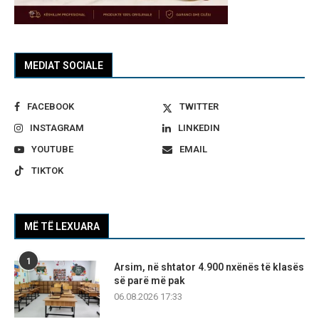
MEDIAT SOCIALE
FACEBOOK
TWITTER
INSTAGRAM
LINKEDIN
YOUTUBE
EMAIL
TIKTOK
MË TË LEXUARA
1
Arsim, në shtator 4.900 nxënës të klasës
së parë më pak
06.08.2026 17:33