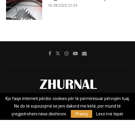
02.08.2026 22:34
Kjo faqe interneti përdor cookies për të përmirësuar përvojën tuaj.
Rreth nesh
Impresumi
Marketing
Kontakt
Ne do të supozojmë se jeni dakord me këtë, por mund të
Privacy Policy
çregjistroheni nëse dëshironi.
Pranoj
Lexo më tepër
Zhurnal.mk është Agjenci e Lajmeve e pavarur, e themeluar në vitin
2009, që e mbulon Maqedoninë, Kosovën, Shqipërinë edhe lajmet
nga bota.