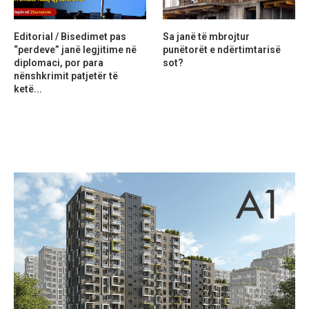
Editorial / Bisedimet pas
Sa janë të mbrojtur
“perdeve” janë legjitime në
punëtorët e ndërtimtarisë
diplomaci, por para
sot?
nënshkrimit patjetër të
ketë...