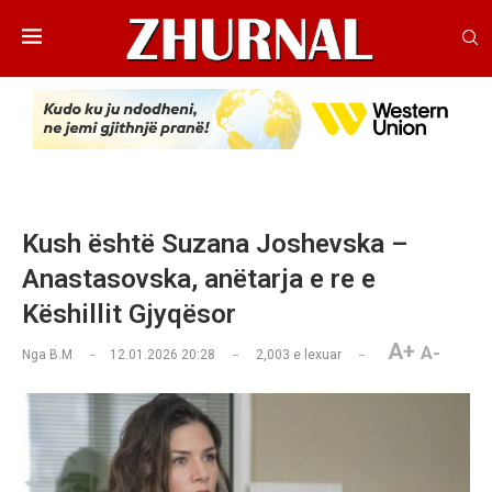
Kush është Suzana Joshevska –
Anastasovska, anëtarja e re e
Këshillit Gjyqësor
A+
A-
Nga
B.M
12.01.2026 20:28
2,003
e lexuar