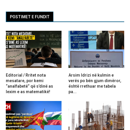
POSTIMET E FUNDIT
Editorial / Rritet nota
Arsim Idrizi në kulmin e
mesatare, por kemi
verës po bën gjum dimëror,
“analfabetë” që s’dinë as
është rrethuar me tabela
lexim e as matematikë!
pa...