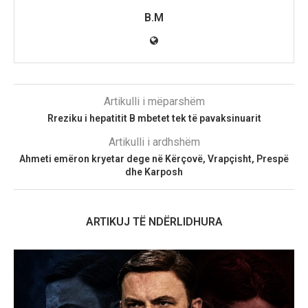
B.M
Artikulli i mëparshëm
Rreziku i hepatitit B mbetet tek të pavaksinuarit
Artikulli i ardhshëm
Ahmeti emëron kryetar dege në Kërçovë, Vrapçisht, Prespë
dhe Karposh
ARTIKUJ TË NDËRLIDHURA