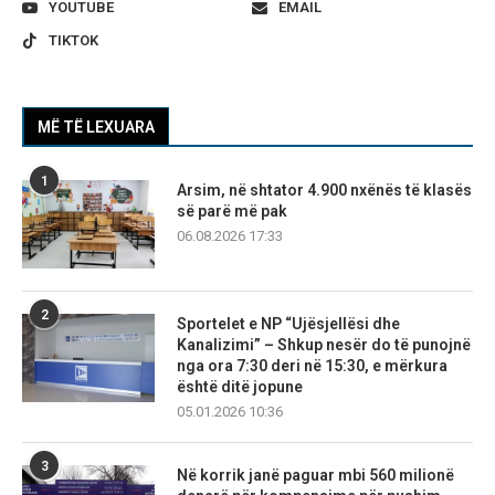
YOUTUBE
EMAIL
TIKTOK
MË TË LEXUARA
1
Arsim, në shtator 4.900 nxënës të klasës
së parë më pak
06.08.2026 17:33
2
Sportelet e NP “Ujësjellësi dhe
Kanalizimi” – Shkup nesër do të punojnë
nga ora 7:30 deri në 15:30, e mërkura
është ditë jopune
05.01.2026 10:36
3
Në korrik janë paguar mbi 560 milionë