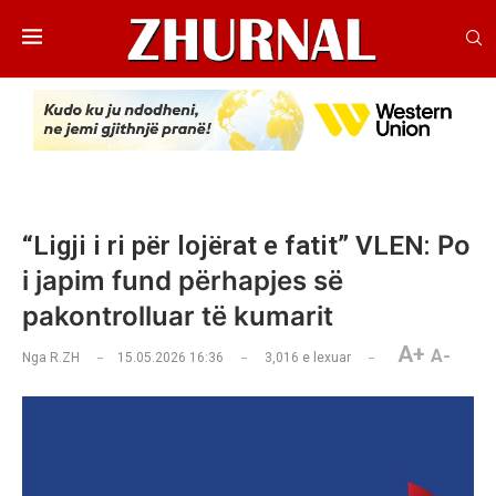
Po
“Ligji i ri për lojërat e fatit” VLEN:
i japim fund përhapjes së
pakontrolluar të kumarit
A+
A-
Nga
R.ZH
15.05.2026 16:36
3,016
e lexuar