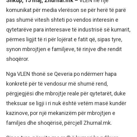
Shkup, 15 maj, Zhurnal.mk –
VLEN në një
komunikat për media vlerëson se për herë të parë
pas shumë vitesh shteti po vendos interesin e
qytetarëve para interesave të industrisë së kumarit,
përmes ligjit të ri për lojërat e fatit që, sipas tyre,
synon mbrojtjen e familjeve, të rinjve dhe rendit
shoqëror.
Nga VLEN thonë se Qeveria po ndërmerr hapa
konkretë për të vendosur më shumë rend,
përgjegjësi dhe mbrojtje reale për qytetarët, duke
theksuar se ligji i ri nuk është vetëm masë kundër
kazinove, por një mekanizëm për mbrojtjen e
familjes dhe shoqërisë, përcjell Zhurnal.mk.