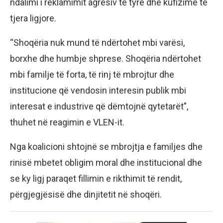
ndalimi i reklamimit agresiv të tyre dhe kufizime të
tjera ligjore.
“Shoqëria nuk mund të ndërtohet mbi varësi,
borxhe dhe humbje shprese. Shoqëria ndërtohet
mbi familje të forta, të rinj të mbrojtur dhe
institucione që vendosin interesin publik mbi
interesat e industrive që dëmtojnë qytetarët”,
thuhet në reagimin e VLEN-it.
Nga koalicioni shtojnë se mbrojtja e familjes dhe
rinisë mbetet obligim moral dhe institucional dhe
se ky ligj paraqet fillimin e rikthimit të rendit,
përgjegjësisë dhe dinjitetit në shoqëri.