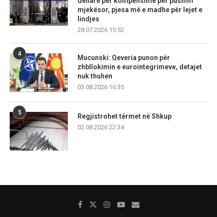
denarë për kompensime për pushim
mjekësor, pjesa më e madhe për lejet e
lindjes
28.07.2026 15:52
4
Mucunski: Qeveria punon për
zhbllokimin e eurointegrimeve, detajet
nuk thuhen
03.08.2026 16:35
5
Regjistrohet tërmet në Shkup
02.08.2026 22:34