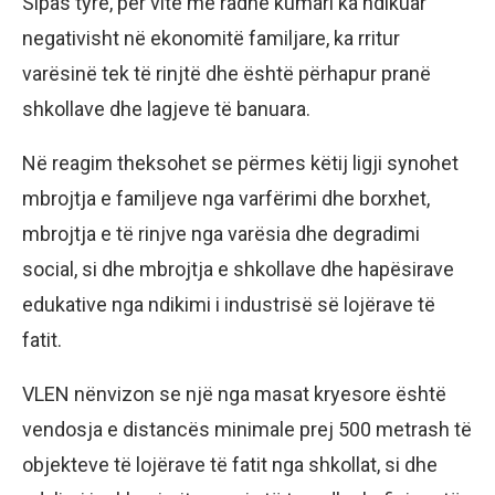
Sipas tyre, për vite me radhë kumari ka ndikuar
negativisht në ekonomitë familjare, ka rritur
varësinë tek të rinjtë dhe është përhapur pranë
shkollave dhe lagjeve të banuara.
Në reagim theksohet se përmes këtij ligji synohet
mbrojtja e familjeve nga varfërimi dhe borxhet,
mbrojtja e të rinjve nga varësia dhe degradimi
social, si dhe mbrojtja e shkollave dhe hapësirave
edukative nga ndikimi i industrisë së lojërave të
fatit.
VLEN nënvizon se një nga masat kryesore është
vendosja e distancës minimale prej 500 metrash të
objekteve të lojërave të fatit nga shkollat, si dhe