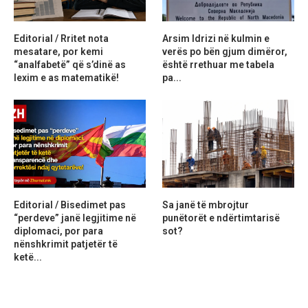
Editorial / Rritet nota
Arsim Idrizi në kulmin e
mesatare, por kemi
verës po bën gjum dimëror,
“analfabetë” që s’dinë as
është rrethuar me tabela
lexim e as matematikë!
pa...
Editorial / Bisedimet pas
Sa janë të mbrojtur
“perdeve” janë legjitime në
punëtorët e ndërtimtarisë
diplomaci, por para
sot?
nënshkrimit patjetër të
ketë...