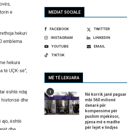
ovës,
orin e
MEDIAT SOCIALE
FACEBOOK
TWITTER
rethoja hekuri
INSTAGRAM
LINKEDIN
000 emblema
YOUTUBE
EMAIL
TIKTOK
 me hekura
a të UÇK-së”,
MË TË LEXUARA
tar është ndaj
1
Në korrik janë paguar
 historisë dhe
mbi 560 milionë
denarë për
kompensime për
pushim mjekësor,
 ajo, është
pjesa më e madhe
për lejet e lindjes
tarët dhe