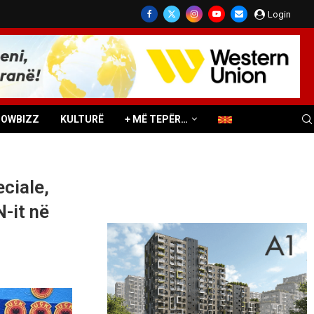
Login
HOWBIZZ
KULTURË
+ MË TEPËR…
eciale,
-it në