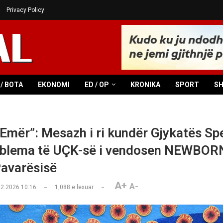
Privacy Policy
/ BOTA
EKONOMI
ED / OP
KRONIKA
SPORT
S
a Emër”: Mesazh i ri kundër Gjykatës Sp
blema të UÇK-së i vendosen NEWBORN
Pavarësisë
A+
A-
02.2026 10:16
1,088
e lexuar