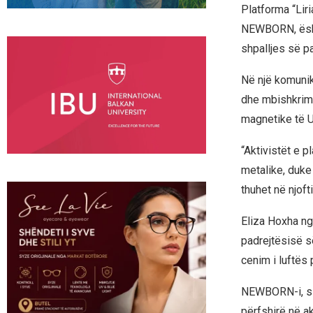
Platforma “Lir
NEWBORN, është
shpalljes së p
Në një komunik
dhe mbishkrimi
magnetike të 
“Aktivistët e 
metalike, duke
thuhet në njoft
Eliza Hoxha ng
padrejtësisë s
cenim i luftës 
NEWBORN-i, sim
përfshirë në ak