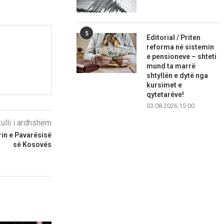
5
Editorial / Priten
reforma në sistemin
e pensioneve – shteti
mund ta marrë
shtyllën e dytë nga
kursimet e
qytetarëve!
03.08.2026 15:00
kulli i ardhshëm
rin e Pavarësisë
së Kosovës