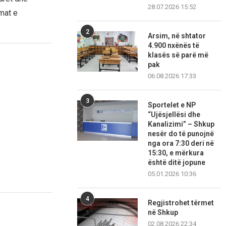
28.07.2026 15:52
mat e
2
Arsim, në shtator
4.900 nxënës të
klasës së parë më
pak
06.08.2026 17:33
3
Sportelet e NP
“Ujësjellësi dhe
Kanalizimi” – Shkup
nesër do të punojnë
nga ora 7:30 deri në
15:30, e mërkura
është ditë jopune
05.01.2026 10:36
4
Regjistrohet tërmet
në Shkup
02.08.2026 22:34