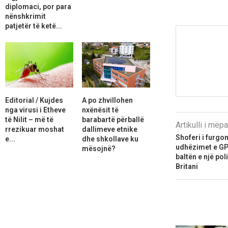
diplomaci, por para
nënshkrimit
patjetër të ketë...
Editorial / Kujdes
A po zhvillohen
nga virusi i Etheve
nxënësit të
të Nilit – më të
barabartë përballë
Artikulli i më
rrezikuar moshat
dallimeve etnike
Shoferi i furgo
e...
dhe shkollave ku
udhëzimet e GPS
mësojnë?
baltën e një pol
Britani