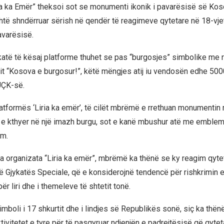
ia ka Emër” theksoi sot se monumenti ikonik i pavarësisë së Kos
 shndërruar sërish në qendër të reagimeve qytetare në 18-vjet
avarësisë.
atë të kësaj platforme thuhet se pas “burgosjes” simbolike me r
t “Kosova e burgosur!”, këtë mëngjes atij iu vendosën edhe 5
UÇK-së.
platformës ‘Liria ka emër’, të cilët mbrëmë e rrethuan monumentin
 e kthyer në një imazh burgu, sot e kanë mbushur atë me emblem
im.
a organizata “Liria ka emër”, mbrëmë ka thënë se ky reagim qyte
ë Gjykatës Speciale, që e konsiderojnë tendencë për rishkrimin e
për liri dhe i themeleve të shtetit tonë.
boli i 17 shkurtit dhe i lindjes së Republikës sonë, siç ka thënë
tivitetet e tyre për të pasqyruar ndjenjën e padrejtësisë që qyte