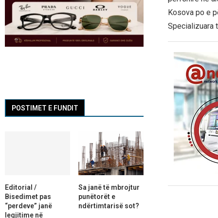
Kosova po e pë
Specializuara
POSTIMET E FUNDIT
Editorial /
Sa janë të mbrojtur
Bisedimet pas
punëtorët e
“perdeve” janë
ndërtimtarisë sot?
legjitime në