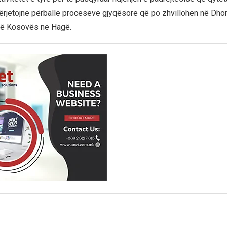
rjetojnë përballë proceseve gjyqësore që po zhvillohen në Dho
 të Kosovës në Hagë.