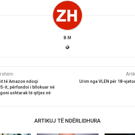
B.M
parshëm
Arti
nit të Amazon ndoqi
Urim nga VLEN për 18-vjeto
-it, përfundoi i bllokuar në
igoni ushtarak të qitjes në
ARTIKUJ TË NDËRLIDHURA