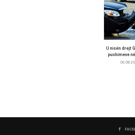
U nisën drejt 
pushimeve në 
06.08.20
FACE