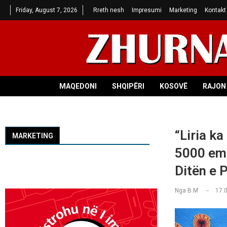
Friday, August 7, 2026
Rreth nesh
Impresumi
Marketing
Kontakt
MAQEDONI
SHQIPËRI
KOSOVË
RAJON 
“Liria k
MARKETING
5000 em
Ditën e 
Nga
B.M
17.