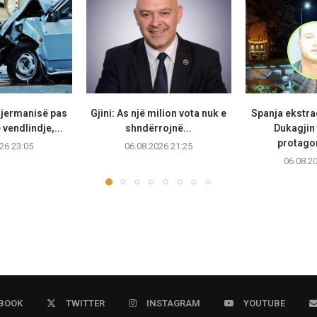
Gjermanisë pas
Gjini: As një milion vota nuk e
Spanja ekstr
vendlindje,...
shndërrojnë...
Dukagjin 
protagon
26 23:05
06.08.2026 21:25
06.08.2
BOOK
TWITTER
INSTAGRAM
YOUTUBE