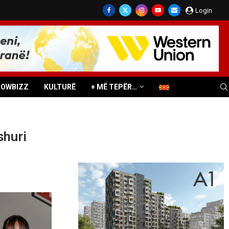
Login
HOWBIZZ
KULTURË
+ MË TEPËR…
shuri