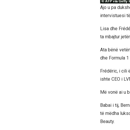
Ajo u pa duksh
intervistuesi 
Lisa dhe Frédér
ta mbajtur jetë
Ata bënë vetëm
dhe Formula 1
Frédéric, i cil
ishte CEO i L
Më vonë ai u b
Babai i tij, Be
të mëdha lukso
Beauty.