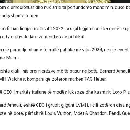
ëm e emocionuar dhe nuk arriti ta përfundonte mendimin, duke b
të ndryshonte temën.
ic filluan lidhjen rreth vitit 2022, por çifti gjithmonë ka qenë i 
n e tyre private larg vëmendjes së publikut.
 një paraqitje shumë të rrallë publike në vitin 2024, në një even
 në Miami.
i është djali i një prej njerëzve më të pasur në botë, Bernard Arnaul
VMH Watches, kompani që zotëron markën TAG Heuer.
ë CEO i markës italiane të modës luksoze dhe kasmirit, Loro Pia
rnard Arnault, është CEO i grupit gjigant LVMH, i cili zotëron disa
ze në botë, përfshirë Louis Vuitton, Moët & Chandon, Fendi, Gue