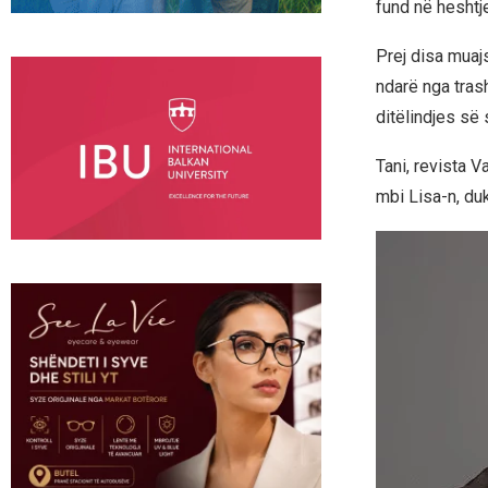
fund në heshtje
Prej disa muaj
ndarë nga tras
ditëlindjes së 
Tani, revista V
mbi Lisa-n, duk