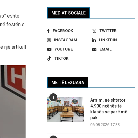
MEDIAT SOCIALE
us” është
 në festën e
FACEBOOK
TWITTER
INSTAGRAM
LINKEDIN
 një artikull
YOUTUBE
EMAIL
TIKTOK
MË TË LEXUARA
1
Arsim, në shtator
4.900 nxënës të
klasës së parë më
pak
06.08.2026 17:33