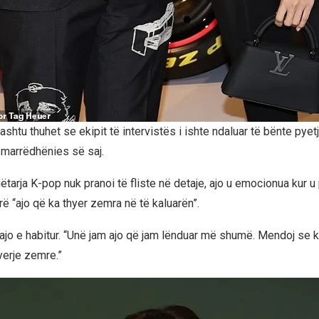
thashtu thuhet se ekipit të intervistës i ishte ndaluar të bënte pyetj
marrëdhënies së saj.
tarja K-pop nuk pranoi të fliste në detaje, ajo u emocionua kur u
ë “ajo që ka thyer zemra në të kaluarën”.
j ajo e habitur. “Unë jam ajo që jam lënduar më shumë. Mendoj se 
erje zemre.”