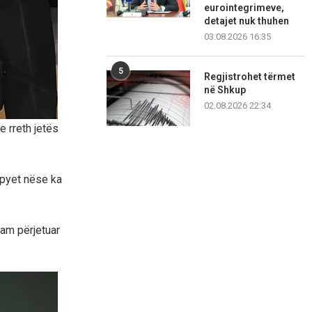
eurointegrimeve,
detajet nuk thuhen
03.08.2026 16:35
5
Regjistrohet tërmet
në Shkup
02.08.2026 22:34
e rreth jetës
 pyet nëse ka
kam përjetuar