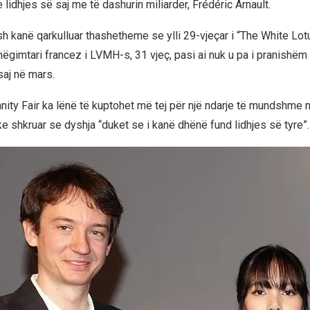
 lidhjes së saj me të dashurin miliarder, Frédéric Arnault.
sh kanë qarkulluar thashetheme se ylli 29-vjeçar i “The White Lot
hëgimtari francez i LVMH-s, 31 vjeç, pasi ai nuk u pa i pranishëm
saj në mars.
anity Fair ka lënë të kuptohet më tej për një ndarje të mundshme në
e shkruar se dyshja “duket se i kanë dhënë fund lidhjes së tyre”.