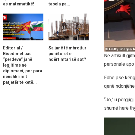
as matematikë!
tabela pa...
Editorial /
Sa janë të mbrojtur
Bisedimet pas
punëtorët e
Në artikull gji
“perdeve” janë
ndërtimtarisë sot?
personale apo 
legjitime në
diplomaci, por para
nënshkrimit
Edhe pse këngë
patjetër të ketë...
qenë ndonjëher
“Jo,” u përgjig
shumë herë thy