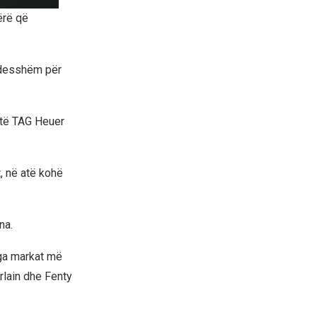
ërë që
kujdesshëm për
t të TAG Heuer
t, në atë kohë
na.
 nga markat më
rlain dhe Fenty