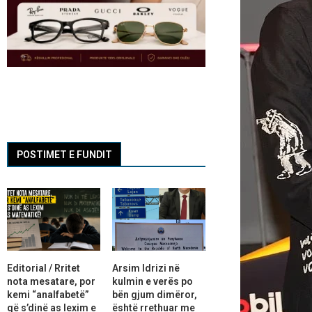
POSTIMET E FUNDIT
Editorial / Rritet
Arsim Idrizi në
nota mesatare, por
kulmin e verës po
kemi “analfabetë”
bën gjum dimëror,
që s’dinë as lexim e
është rrethuar me