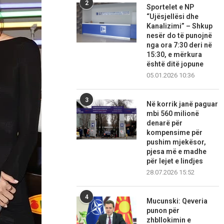
2
Sportelet e NP
“Ujësjellësi dhe
Kanalizimi” – Shkup
nesër do të punojnë
nga ora 7:30 deri në
15:30, e mërkura
është ditë jopune
05.01.2026 10:36
3
Në korrik janë paguar
mbi 560 milionë
denarë për
kompensime për
pushim mjekësor,
pjesa më e madhe
për lejet e lindjes
28.07.2026 15:52
4
Mucunski: Qeveria
punon për
zhbllokimin e