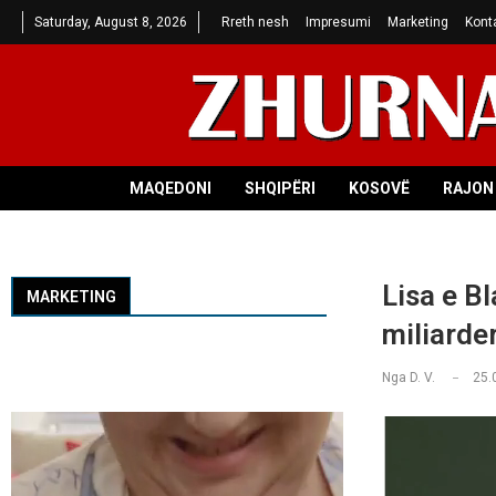
Saturday, August 8, 2026
Rreth nesh
Impresumi
Marketing
Kont
MAQEDONI
SHQIPËRI
KOSOVË
RAJON 
Lisa e B
MARKETING
miliarde
Nga
D. V.
25.