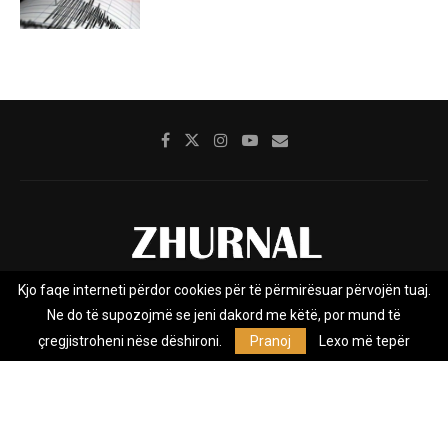
Kjo faqe interneti përdor cookies për të përmirësuar përvojën tuaj.
Rreth nesh
Impresumi
Marketing
Kontakt
Ne do të supozojmë se jeni dakord me këtë, por mund të
Privacy Policy
çregjistroheni nëse dëshironi.
Pranoj
Lexo më tepër
Zhurnal.mk është Agjenci e Lajmeve e pavarur, e themeluar në vitin
2009, që e mbulon Maqedoninë, Kosovën, Shqipërinë edhe lajmet
nga bota.
@2026 - All Right Reserved. Designed and Developed by