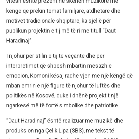
vitesh është prezent në skenën muzikore me
këngë që prekin temat familjare, atdhetare dhe
motivet tradicionale shqiptare, ka sjellë për
publikun projektin e tij më të ri me titull “Daut
Haradinaj”.
I njohur për stilin e tij të veçantë dhe për
interpretimet që shpesh mbartin mesazh e
emocion, Komoni kësaj radhe vjen me një këngë që
mban emrin e një figure të njohur të luftës dhe
politikës në Kosovë, duke i dhënë projektit një
ngarkesë më të fortë simbolike dhe patriotike.
“Daut Haradinaj” është realizuar me muzikë dhe
produksion nga Çelik Lipa (SBS), me tekst të