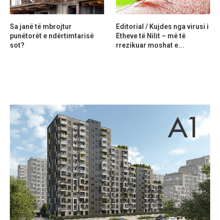
Sa janë të mbrojtur
Editorial / Kujdes nga virusi i
punëtorët e ndërtimtarisë
Etheve të Nilit – më të
sot?
rrezikuar moshat e...