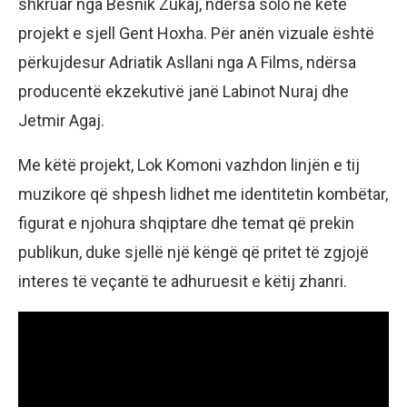
shkruar nga Besnik Zukaj, ndërsa solo në këtë
projekt e sjell Gent Hoxha. Për anën vizuale është
përkujdesur Adriatik Asllani nga A Films, ndërsa
producentë ekzekutivë janë Labinot Nuraj dhe
Jetmir Agaj.
Me këtë projekt, Lok Komoni vazhdon linjën e tij
muzikore që shpesh lidhet me identitetin kombëtar,
figurat e njohura shqiptare dhe temat që prekin
publikun, duke sjellë një këngë që pritet të zgjojë
interes të veçantë te adhuruesit e këtij zhanri.