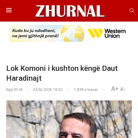
Lok Komoni i kushton këngë Daut
Haradinajt
A+
A-
Nga
Xh M
24.06.2026 18:02
1,838
e lexuar