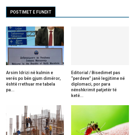
POSTIMET E FUNDIT
Arsim Idrizi në kulmin e
Editorial / Bisedimet pas
verës po bën gjum dimëror,
“perdeve” janë legjitime në
është rrethuar me tabela
diplomaci, por para
pa...
nënshkrimit patjetër të
ketë...