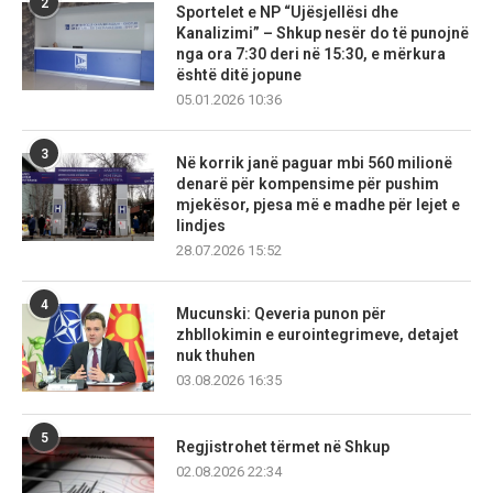
2
Sportelet e NP “Ujësjellësi dhe
Kanalizimi” – Shkup nesër do të punojnë
nga ora 7:30 deri në 15:30, e mërkura
është ditë jopune
05.01.2026 10:36
3
Në korrik janë paguar mbi 560 milionë
denarë për kompensime për pushim
mjekësor, pjesa më e madhe për lejet e
lindjes
28.07.2026 15:52
4
Mucunski: Qeveria punon për
zhbllokimin e eurointegrimeve, detajet
nuk thuhen
03.08.2026 16:35
5
Regjistrohet tërmet në Shkup
02.08.2026 22:34