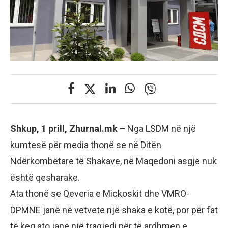
Shkup, 1 prill, Zhurnal.mk –
Nga LSDM në një
kumtesë për media thonë se në Ditën
Ndërkombëtare të Shakave, në Maqedoni asgjë nuk
është qesharake.
Ata thonë se Qeveria e Mickoskit dhe VMRO-
DPMNE janë në vetvete një shaka e kotë, por për fat
të keq ato janë një tragjedi për të ardhmen e