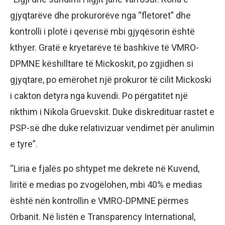
gjyqtarëve dhe prokurorëve nga “fletoret” dhe
kontrolli i plotë i qeverisë mbi gjyqësorin është
kthyer. Gratë e kryetarëve të bashkive të VMRO-
DPMNE këshilltare të Mickoskit, po zgjidhen si
gjyqtare, po emërohet një prokuror të cilit Mickoski
i cakton detyra nga kuvendi. Po përgatitet një
rikthim i Nikola Gruevskit. Duke diskredituar rastet e
PSP-së dhe duke relativizuar vendimet për anulimin
e tyre”.
“Liria e fjalës po shtypet me dekrete në Kuvend,
liritë e medias po zvogëlohen, mbi 40% e medias
është nën kontrollin e VMRO-DPMNE përmes
Orbanit. Në listën e Transparency International,