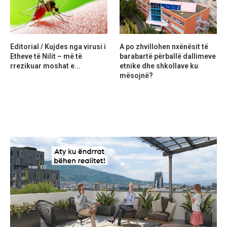
Editorial / Kujdes nga virusi i
A po zhvillohen nxënësit të
Etheve të Nilit – më të
barabartë përballë dallimeve
rrezikuar moshat e...
etnike dhe shkollave ku
mësojnë?