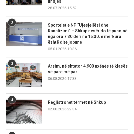
lindjes
28.07.2026 15:52
2
Sportelet e NP “Ujësjellësi dhe
Kanalizimi” – Shkup nesër do të punojnë
nga ora 7:30 deri në 15:30, e mërkura
është ditë jopune
05.01.2026 10:36
3
Arsim, në shtator 4.900 nxënës të klasës
së parë më pak
06.08.2026 17:33
4
Regjistrohet tërmet në Shkup
02.08.2026 22:34