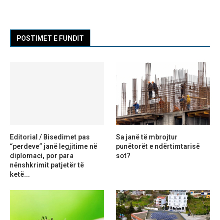
POSTIMET E FUNDIT
Editorial / Bisedimet pas
Sa janë të mbrojtur
“perdeve” janë legjitime në
punëtorët e ndërtimtarisë
diplomaci, por para
sot?
nënshkrimit patjetër të
ketë...