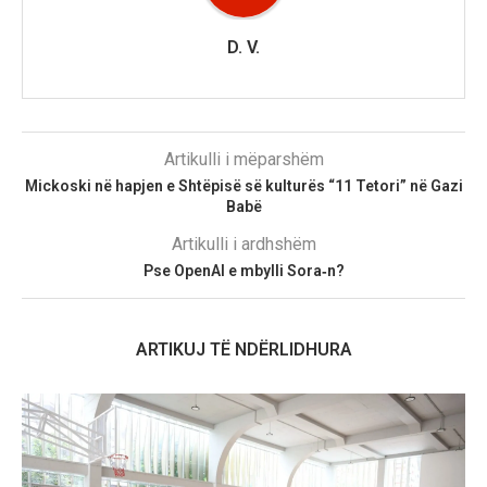
D. V.
Artikulli i mëparshëm
Mickoski në hapjen e Shtëpisë së kulturës “11 Tetori” në Gazi
Babë
Artikulli i ardhshëm
Pse OpenAI e mbylli Sora‑n?
ARTIKUJ TË NDËRLIDHURA