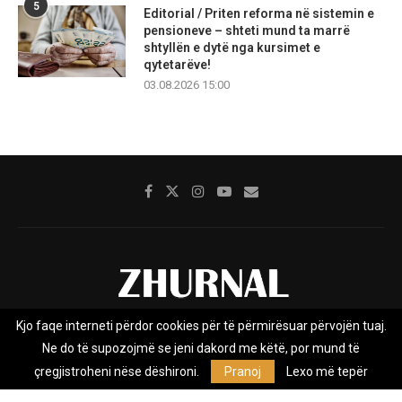
5
Editorial / Priten reforma në sistemin e
pensioneve – shteti mund ta marrë
shtyllën e dytë nga kursimet e
qytetarëve!
03.08.2026 15:00
Kjo faqe interneti përdor cookies për të përmirësuar përvojën tuaj.
Rreth nesh
Impresumi
Marketing
Kontakt
Ne do të supozojmë se jeni dakord me këtë, por mund të
Privacy Policy
çregjistroheni nëse dëshironi.
Pranoj
Lexo më tepër
Zhurnal.mk është Agjenci e Lajmeve e pavarur, e themeluar në vitin