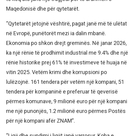
Maqedonisë dhe për qytetarët.
“Qytetarët jetojnë vështirë, pagat janë më të ulëtat
në Evropë, punëtorët mezi ia dalin mbanë.
Ekonomia po shkon drejt greminës. Në janar 2026,
ka një rënie të prodhimit industrial me 9.4% dhe një
rënie historike prej 61% të investimeve të huaja në
vitin 2025. Vetëm krimi dhe korrupsioni po
lulëzojnë. 161 tendera për vetëm një kompani, 51
tendera për kompaninë e preferuar të qeverisë
përmes komunave, 9 milionë euro për një kompani
me një punonjës, 1.2 milionë euro përmes Postës
për një kompani afër ZNAM”.
“Ligji dhe sundimi i ligjit janë varrosur. Koha e