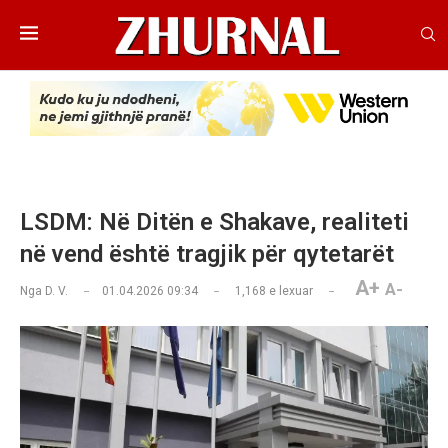
LSDM: Në Ditën e Shakave, realiteti
në vend është tragjik për qytetarët
A+
A-
Nga
D. V.
01.04.2026 09:34
1,168
e lexuar