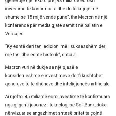
gjenerojë një rekord prej 93 miliardë eurosh
investime të konfirmuara dhe do të krijojë më
shumë se 15 mijë vende pune”, tha Macron në një
konferencë për media gjatë samitit në pallatin e
Versajës.
“Ky është deri tani edicioni më i suksesshëm deri
më tani dhe është historik”, shtoi ai.
Macron vuri në dukje se një pjesë e
konsiderueshme e investimeve do t’i kushtohet
qendrave të të dhënave dhe inteligjencës artificiale.
Ai njoftoi 45 miliardë euro investime të konfirmuara
nga gjiganti japonez i teknologjisë SoftBank, duke
nënvizuar se angazhimet shtesë pritet ta çojnë