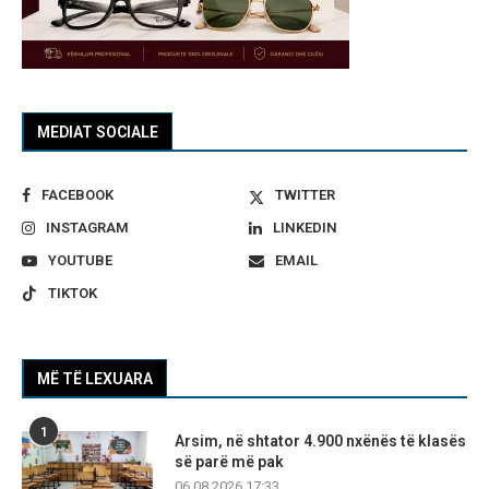
MEDIAT SOCIALE
FACEBOOK
TWITTER
INSTAGRAM
LINKEDIN
YOUTUBE
EMAIL
TIKTOK
MË TË LEXUARA
1
Arsim, në shtator 4.900 nxënës të klasës
së parë më pak
06.08.2026 17:33