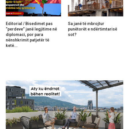
Editorial / Bisedimet pas
Sa janë të mbrojtur
“perdeve” janë legjitime në
punëtorët e ndërtimtarisë
diplomaci, por para
sot?
nënshkrimit patjetër të
ketë...