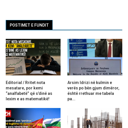
POSTIMET E FUNDIT
Editorial / Rritet nota
Arsim Idrizi në kulmin e
mesatare, por kemi
verës po bën gjum dimëror,
“analfabetë” që s’dinë as
është rrethuar me tabela
lexim e as matematikë!
pa...