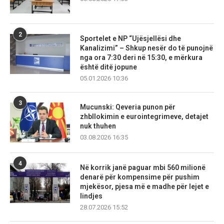
2
Sportelet e NP “Ujësjellësi dhe
Kanalizimi” – Shkup nesër do të punojnë
nga ora 7:30 deri në 15:30, e mërkura
është ditë jopune
05.01.2026 10:36
3
Mucunski: Qeveria punon për
zhbllokimin e eurointegrimeve, detajet
nuk thuhen
03.08.2026 16:35
4
Në korrik janë paguar mbi 560 milionë
denarë për kompensime për pushim
mjekësor, pjesa më e madhe për lejet e
lindjes
28.07.2026 15:52