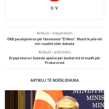
D. V.
Artikulli i mëparshëm
OKB paralajmëron për fenomenin “El Nino”: Mund të jetë viti
më i nxehtë ndër dekada
Artikulli i ardhshëm
Kryeprokurori Saveski apelon për buxhet më të madh për
Prokurorinë
ARTIKUJ TË NDËRLIDHURA