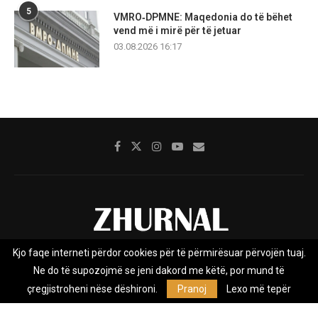
5
VMRO‑DPMNE: Maqedonia do të bëhet
vend më i mirë për të jetuar
03.08.2026 16:17
Kjo faqe interneti përdor cookies për të përmirësuar përvojën tuaj.
Rreth nesh
Impresumi
Marketing
Kontakt
Ne do të supozojmë se jeni dakord me këtë, por mund të
Privacy Policy
çregjistroheni nëse dëshironi.
Pranoj
Lexo më tepër
Zhurnal.mk është Agjenci e Lajmeve e pavarur, e themeluar në vitin
2009, që e mbulon Maqedoninë, Kosovën, Shqipërinë edhe lajmet