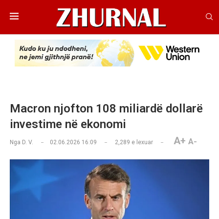
Macron njofton 108 miliardë dollarë
investime në ekonomi
A+
A-
Nga
D. V.
02.06.2026 16:09
2,289
e lexuar