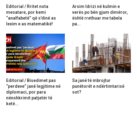
Editorial / Rritet nota
Arsim Idrizi në kulmin e
mesatare, por kemi
verës po bën gjum dimëror,
“analfabetë” që s’dinë as
është rrethuar me tabela
lexim e as matematikë!
pa...
Editorial / Bisedimet pas
Sa janë të mbrojtur
“perdeve” janë legjitime në
punëtorët e ndërtimtarisë
diplomaci, por para
sot?
nënshkrimit patjetër të
ketë...