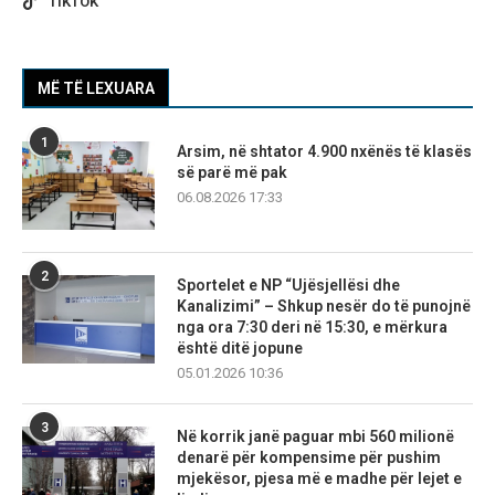
TIKTOK
MË TË LEXUARA
1
Arsim, në shtator 4.900 nxënës të klasës
së parë më pak
06.08.2026 17:33
2
Sportelet e NP “Ujësjellësi dhe
Kanalizimi” – Shkup nesër do të punojnë
nga ora 7:30 deri në 15:30, e mërkura
është ditë jopune
05.01.2026 10:36
3
Në korrik janë paguar mbi 560 milionë
denarë për kompensime për pushim
mjekësor, pjesa më e madhe për lejet e