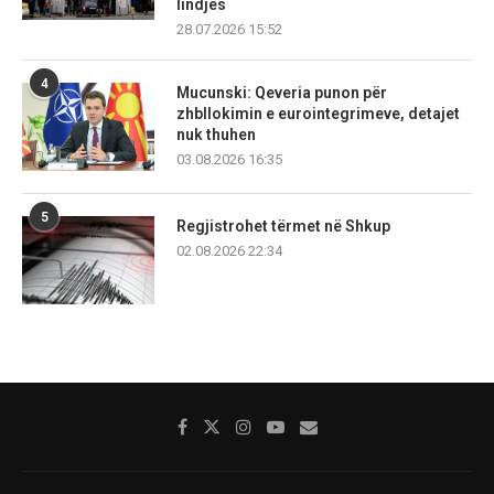
lindjes
28.07.2026 15:52
4
Mucunski: Qeveria punon për
zhbllokimin e eurointegrimeve, detajet
nuk thuhen
03.08.2026 16:35
5
Regjistrohet tërmet në Shkup
02.08.2026 22:34