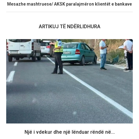
Mesazhe mashtruese/ AKSK paralajmëron klientët e bankave
ARTIKUJ TË NDËRLIDHURA
Një i vdekur dhe një lënduar rëndë në...