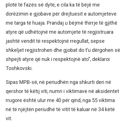
plotë të fazës së dytë, e cila ka të bëjë me
dorëzimin e gjobave për drejtuesit e automjeteve
me targa të huaja. Prandaj u bëjmë thirrje të gjithë
atyre që udhëtojnë me automjete të regjistruara
jashtë vendit të respektojnë rregullat, sepse
shkeljet regjistrohen dhe gjobat do t’u dërgohen së
shpejti atyre që nuk i respektojnë ato”, deklaroi
Toshkovski.
Sipas MPB-së, në periudhën nga shkurti deri në
qershor të këtij viti, numri i viktimave në aksidentet
rrugore është ulur me 40 për qind, nga 55 viktima
në të njëjtën periudhë të vitit të kaluar në 34 këtë
vit.