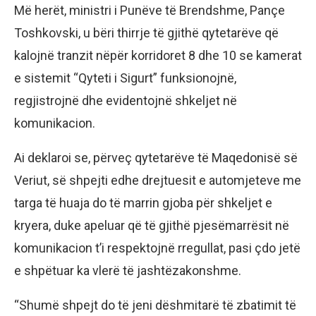
Më herët, ministri i Punëve të Brendshme, Pançe
Toshkovski, u bëri thirrje të gjithë qytetarëve që
kalojnë tranzit nëpër korridoret 8 dhe 10 se kamerat
e sistemit “Qyteti i Sigurt” funksionojnë,
regjistrojnë dhe evidentojnë shkeljet në
komunikacion.
Ai deklaroi se, përveç qytetarëve të Maqedonisë së
Veriut, së shpejti edhe drejtuesit e automjeteve me
targa të huaja do të marrin gjoba për shkeljet e
kryera, duke apeluar që të gjithë pjesëmarrësit në
komunikacion t’i respektojnë rregullat, pasi çdo jetë
e shpëtuar ka vlerë të jashtëzakonshme.
“Shumë shpejt do të jeni dëshmitarë të zbatimit të