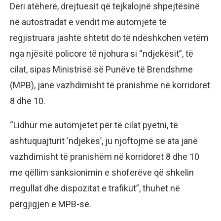
Deri atëherë, drejtuesit që tejkalojnë shpejtësinë
në autostradat e vendit me automjete të
regjistruara jashtë shtetit do të ndëshkohen vetëm
nga njësitë policore të njohura si “ndjekësit”, të
cilat, sipas Ministrisë së Punëve të Brendshme
(MPB), janë vazhdimisht të pranishme në korridoret
8 dhe 10.
“Lidhur me automjetet për të cilat pyetni, të
ashtuquajturit ‘ndjekës’, ju njoftojmë se ata janë
vazhdimisht të pranishëm në korridoret 8 dhe 10
me qëllim sanksionimin e shoferëve që shkelin
rregullat dhe dispozitat e trafikut”, thuhet në
përgjigjen e MPB-së.