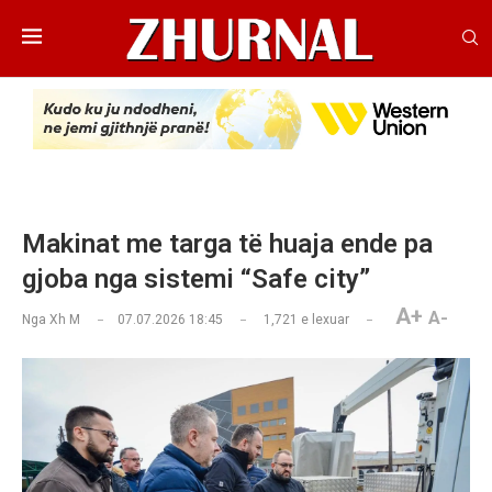
Makinat me targa të huaja ende pa
gjoba nga sistemi “Safe city”
A+
A-
Nga
Xh M
07.07.2026 18:45
1,721
e lexuar