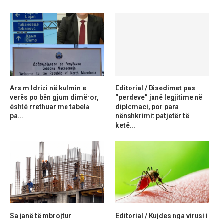
Arsim Idrizi në kulmin e
Editorial / Bisedimet pas
verës po bën gjum dimëror,
“perdeve” janë legjitime në
është rrethuar me tabela
diplomaci, por para
pa...
nënshkrimit patjetër të
ketë...
Sa janë të mbrojtur
Editorial / Kujdes nga virusi i