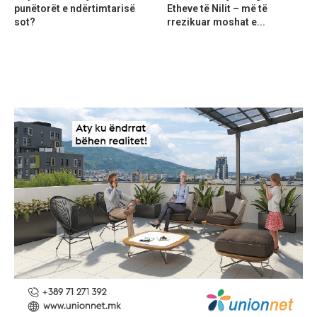
punëtorët e ndërtimtarisë
Etheve të Nilit – më të
sot?
rrezikuar moshat e...