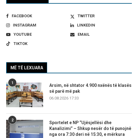
FACEBOOK
TWITTER
INSTAGRAM
LINKEDIN
YOUTUBE
EMAIL
TIKTOK
MË TË LEXUARA
1
Arsim, në shtator 4.900 nxënës të klasës
së parë më pak
06.08.2026 17:33
2
Sportelet e NP “Ujësjellësi dhe
Kanalizimi” – Shkup nesër do të punojnë
nga ora 7:30 deri në 15:30, e mërkura