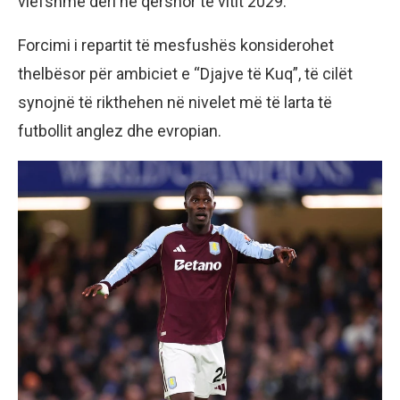
vlefshme deri në qershor të vitit 2029.
Forcimi i repartit të mesfushës konsiderohet
thelbësor për ambiciet e “Djajve të Kuq”, të cilët
synojnë të rikthehen në nivelet më të larta të
futbollit anglez dhe evropian.