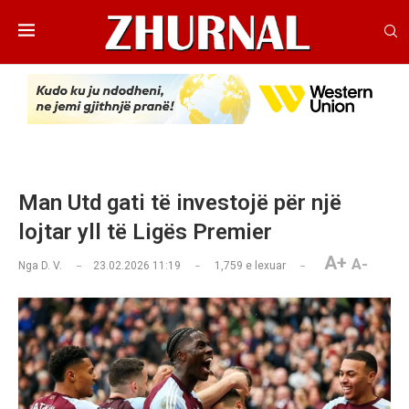
Man Utd gati të investojë për një
lojtar yll të Ligës Premier
A+
A-
Nga
D. V.
23.02.2026 11:19
1,759
e lexuar