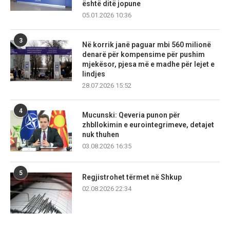
është ditë jopune
05.01.2026 10:36
3
Në korrik janë paguar mbi 560 milionë
denarë për kompensime për pushim
mjekësor, pjesa më e madhe për lejet e
lindjes
28.07.2026 15:52
4
Mucunski: Qeveria punon për
zhbllokimin e eurointegrimeve, detajet
nuk thuhen
03.08.2026 16:35
5
Regjistrohet tërmet në Shkup
02.08.2026 22:34