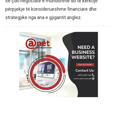
se çdo negociatë e mundshme do të kërkojë
përpjekje të konsiderueshme financiare dhe
strategjike nga ana e gjigantit anglez.