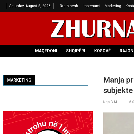
Saturday, August 8, 2026
Rreth nesh
Impresumi
Marketing
Kont
MAQEDONI
SHQIPËRI
KOSOVË
RAJON 
Manja pr
MARKETING
subjekte
Nga
B.M
16.