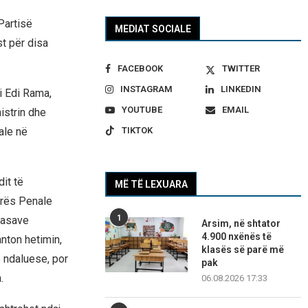
Partisë
MEDIAT SOCIALE
st për disa
FACEBOOK
TWITTER
INSTAGRAM
LINKEDIN
i Edi Rama,
YOUTUBE
EMAIL
istrin dhe
ale në
TIKTOK
it të
MË TË LEXUARA
urës Penale
1
masave
Arsim, në shtator
4.900 nxënës të
nton hetimin,
klasës së parë më
ë ndaluese, por
pak
.
06.08.2026 17:33