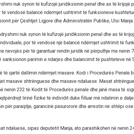
shimi nuk synon të kufizojë juridiksionin penal dhe as të krijojë
ër të vendosë balancë ndërmjet ushtrimit të funksioneve kushtetu
sionit për Çështjet Ligjore dhe Administratën Publike, Ulsi Manja.
dryshimi nuk synon të kufizojë juridiksionin penal dhe as të krijo
ndividuale, por të vendosë një balancë ndërmjet ushtrimit të fu
e nevojës për të garantuar rendin juridik në përputhje me nenin 7
 sanksionon parimin e ndarjes dhe balancimit të pushteteve në S
ë të qartë dallimin ndërmjet masave. Kodi i Procedurës Penale b
mjet masave shtrënguese dhe masave ndaluese. Masat shtrëngu
ë nenin 232 të Kodit të Procedurës penale dhe janë masa të sig
jtpërdrejt lirinë fizike të individit duke filluar më ndalimin e dalj
min për paraqitje, garancinë pasurorore dhe arrestin në shtëpi ose
t ndaluese, sipas deputetit Manja, ato parashikohen në nenin 2