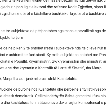
pikën 2 të këtij neni thuhet që masa e pezullimit nga detyra nuk u
jedhur sipas ligjit elektoral dhe referuar Kodit Zgjedhor, sipas lig
i zgjidhen anëtarët e këshillave bashkiakë, kryetarët e bashkive
 se tre subjekteve që përjashtohen nga masa e pezullimit nga det
jekte të tjera.
 që në pikën 2 të shtohet rrethi i subjekteve ndaj të cilëve nuk 
imi e ushtrimit të funksionit. Ky rreth subjektesh shtohet me Pre
katin e Popullit, Kryeministrin, zv/kryeministrin dhe ministrat, a
tuese dhe kryetarin e Kontrollit të Lartë të Shtetit”, tha Manja.
 Manja tha se i janë referuar strikt Kushtetutës.
itucione që burojnë nga Kushtetuta dhe përbëjnë shtyllat kryesore 
e shtetit demokratik. Qëllimi ndërhyrës është garantimi i funksio
ë dhe kushtetues të institucioneve duke ruajtur kompetencat e 