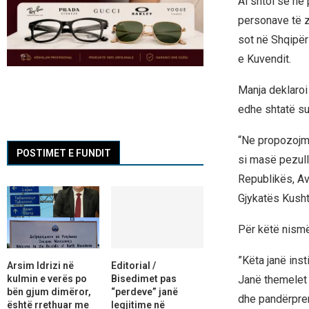
Ai shtoi se në 
personave të zg
sot në Shqipër
e Kuvendit.
Manja deklaroi
edhe shtatë sub
“Ne propozojmë
POSTIMET E FUNDIT
si masë pezull
Republikës, Avo
Gjykatës Kushte
Për këtë nismë,
”Këta janë inst
Arsim Idrizi në
Editorial /
kulmin e verës po
Bisedimet pas
Janë themelet 
bën gjum dimëror,
“perdeve” janë
dhe pandërprer
është rrethuar me
legjitime në