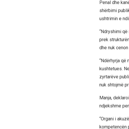
Penal dhe kanë
shërbimi publik
ushtrimin e ndi
“Ndryshimi që 
prek strukturë
dhe nuk cenon k
“Ndërhyrja që 
kushtetues. Ne
zyrtarëve publ
nuk shtojmë pr
Manja, deklaro
ndjekshme pena
“Organi i akuzë
kompetencën pë