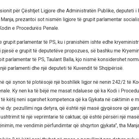
sionit për Çështjet Ligjore dhe Administratën Publike, deputeti i 
 Manja, prezantoi sot nismën ligjore të grupit parlamentar sociali
Kodin e Procedurës Penale.
 grupit parlamentar të PS, ku i pranishëm ishte edhe kryeministr
i pjesë e grupit të deputetëve propozues, së bashku me Kryemin
pit parlamentar të PS, Taulant Balla, kjo nismë konsiderohet norm
një parlamenti dhe një deputeti të Kuvendit të Shqipërisë.
ë që synon të plotësojë një boshllëk ligjor në nenin 242/2 të Kod
ale. Ky nen ka të bëjë me masat ndaluese që ka Kodi i Proced
 të këtij neni sqarohet kompetenca që ka Gjykata në caktimin e 
në dy: pezullimi nga detyra, që është një masë gjyqësore që gara
ushtrimit të një veprimtarie të caktuar, që është përsëri një mas
ënimin, me vendimin përfundimtar që shqyrton gjykata”, tha Manja