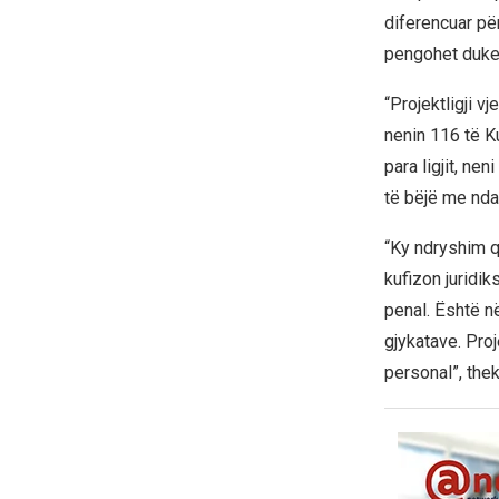
diferencuar pë
pengohet duke 
“Projektligji 
nenin 116 të Ku
para ligjit, ne
të bëjë me nda
“Ky ndryshim q
kufizon juridi
penal. Është n
gjykatave. Proj
personal”, the