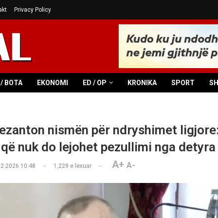
akt
Privacy Policy
/ BOTA
EKONOMI
ED / OP
KRONIKA
SPORT
S
ezanton nismën për ndryshimet ligjore:
 që nuk do lejohet pezullimi nga detyra
A+
A-
02.2026 10:48
1,229
e lexuar