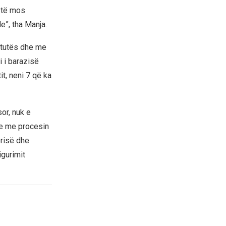
e të mos
e”, tha Manja.
tetutës dhe me
i i barazisë
t, neni 7 që ka
or, nuk e
se me procesin
orisë dhe
igurimit