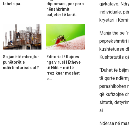
gjykatave. Ndry
tabela pa...
diplomaci, por para
nënshkrimit
individuale, p
patjetër të ketë...
kryetari i Komi
Manja tha se “n
paprekshmëri i
kushtetuese dh
Sa janë të mbrojtur
Editorial / Kujdes
Kushtetutës që
punëtorët e
nga virusi i Etheve
ndërtimtarisë sot?
të Nilit – më të
“Duhet të bëjm
rrezikuar moshat
të qartë ndër
e...
parashikohen n
që kufizojnë dre
shtetit, detyri
ai.
Ndërsa në masa