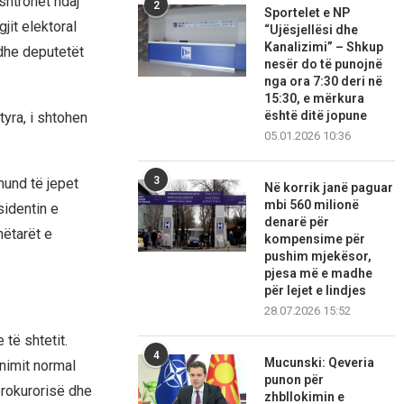
shtrohet ndaj
2
Sportelet e NP
jit elektoral
“Ujësjellësi dhe
Kanalizimi” – Shkup
 dhe deputetët
nesër do të punojnë
nga ora 7:30 deri në
15:30, e mërkura
është ditë jopune
yra, i shtohen
05.01.2026 10:36
3
mund të jepet
Në korrik janë paguar
mbi 560 milionë
sidentin e
denarë për
nëtarët e
kompensime për
pushim mjekësor,
pjesa më e madhe
për lejet e lindjes
28.07.2026 15:52
të shtetit.
4
Mucunski: Qeveria
nimit normal
punon për
prokurorisë dhe
zhbllokimin e