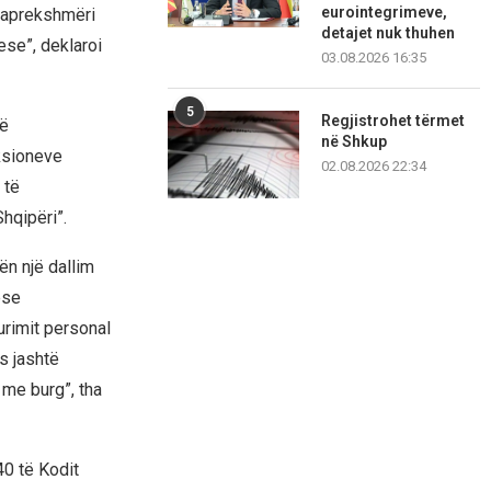
eurointegrimeve,
 paprekshmëri
detajet nuk thuhen
ese”, deklaroi
03.08.2026 16:35
5
Regjistrohet tërmet
jë
në Shkup
nksioneve
02.08.2026 22:34
 të
hqipëri”.
ën një dallim
ese
urimit personal
es jashtë
 me burg”, tha
40 të Kodit