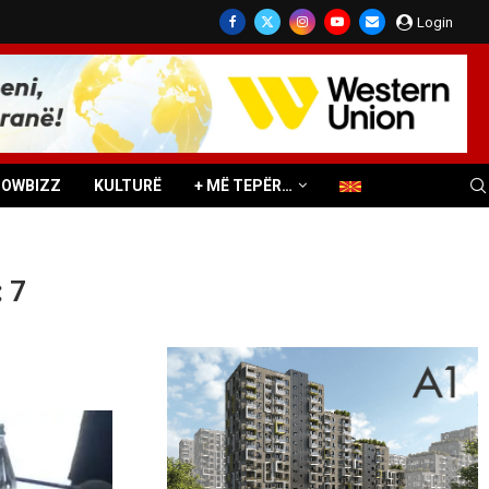
Login
HOWBIZZ
KULTURË
+ MË TEPËR…
 7