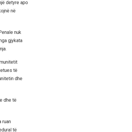
një detyre apo
ikojnë në
Penale nuk
nga gjykata
nja.
munitetit
tetues të
nitetin dhe
e dhe të
a ruan
edural të