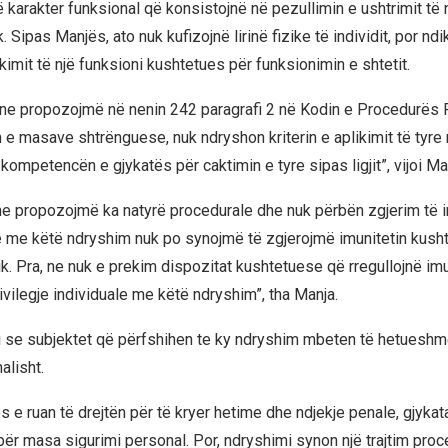
 karakter funksional që konsistojnë në pezullimin e ushtrimit të 
. Sipas Manjës, ato nuk kufizojnë lirinë fizike të individit, por nd
kimit të një funksioni kushtetues për funksionimin e shtetit.
ne propozojmë në nenin 242 paragrafi 2 në Kodin e Procedurës 
n e masave shtrënguese, nuk ndryshon kriterin e aplikimit të tyre 
ompetencën e gjykatës për caktimin e tyre sipas ligjit”, vijoi Ma
ne propozojmë ka natyrë procedurale dhe nuk përbën zgjerim të i
 me këtë ndryshim nuk po synojmë të zgjerojmë imunitetin kush
ik. Pra, ne nuk e prekim dispozitat kushtetuese që rregullojnë imu
ivilegje individuale me këtë ndryshim”, tha Manja.
i se subjektet që përfshihen te ky ndryshim mbeten të hetueshm
lisht.
s e ruan të drejtën për të kryer hetime dhe ndjekje penale, gjykat
r masa sigurimi personal. Por, ndryshimi synon një trajtim proc