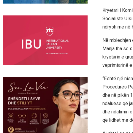
Kryetari i Komi
Socialiste Ulsi
ndryshime në 
Në mbledhjen e
Manja tha se s
kryetarin e gru
veprimtarinë e 
“Është një nism
Procedurës Pen
dhe në pikën 1
ndaluese që ja
dhe ndalimin e 
që lidhet me d