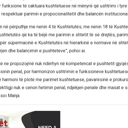
r funksione të caktuara kushtetuese në mënyrë që ushtrimi i tyr
respektuar parimin e propocionalitetit dhe balancën institucional
vjen në përputhje me nenin 4 të Kushtetutës, me nenin 18 të Kush
shtetutës që ka të bëjë me parimin e shtetit të së drejtës, parim
ni për supermacinë e Kushtetutës në hierarkinë e normave në shteti
rjen dhe balancimin e pushteteve”, pohoi ai.
ë ne propozojmë nuk ndërhyn në kompetencat e pushtetit gjyqës
ksionin penal, por harmonizon ushtrimin e funksioneve kushtetue
ë harmoni të plotë me parimet kushtetuese, pavarësinë e prokur
ektligji nuk e cenon hetimin penal, ndjekjen penale dhe masat e s
ksoi Manja.