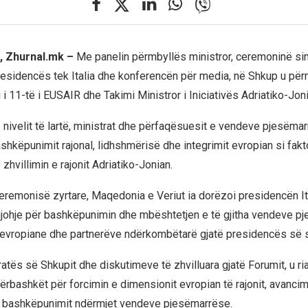
, Zhurnal.mk –
Me panelin përmbyllës ministror, ceremoninë si
residencës tek Italia dhe konferencën për media, në Shkup u pë
i 11-të i EUSAIR dhe Takimi Ministror i Iniciativës Adriatiko-Jon
ë nivelit të lartë, ministrat dhe përfaqësuesit e vendeve pjesëma
shkëpunimit rajonal, lidhshmërisë dhe integrimit evropian si fakt
 zhvillimin e rajonit Adriatiko-Jonian.
eremonisë zyrtare, Maqedonia e Veriut ia dorëzoi presidencën It
johje për bashkëpunimin dhe mbështetjen e të gjitha vendeve p
 evropiane dhe partnerëve ndërkombëtarë gjatë presidencës së s
tës së Shkupit dhe diskutimeve të zhvilluara gjatë Forumit, u ri
përbashkët për forcimin e dimensionit evropian të rajonit, avanci
e bashkëpunimit ndërmjet vendeve pjesëmarrëse.