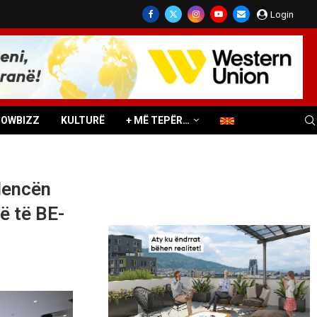
Login
HOWBIZZ
KULTURË
+ MË TEPËR…
dencën
ë të BE-