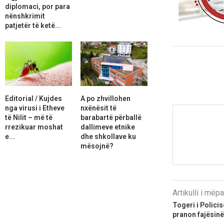
diplomaci, por para
nënshkrimit
patjetër të ketë...
Editorial / Kujdes
A po zhvillohen
nga virusi i Etheve
nxënësit të
të Nilit – më të
barabartë përballë
rrezikuar moshat
dallimeve etnike
e...
dhe shkollave ku
mësojnë?
Artikulli i më
Togeri i Polici
pranon fajësinë