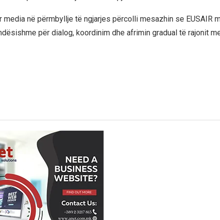
 media në përmbyllje të ngjarjes përcolli mesazhin se EUSAIR m
ndësishme për dialog, koordinim dhe afrimin gradual të rajonit 