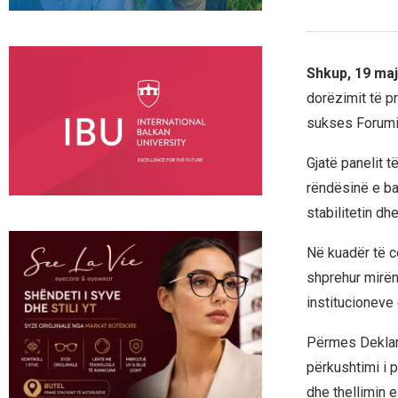
Shkup, 19 maj
dorëzimit të p
sukses Forumi 
Gjatë panelit t
rëndësinë e ba
stabilitetin dhe
Në kuadër të c
shprehur mirën
institucioneve
Përmes Deklara
përkushtimi i 
dhe thellimin 