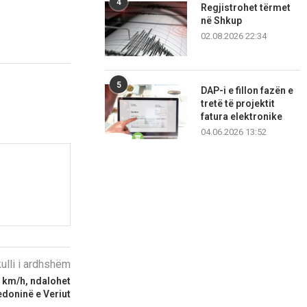
4
Regjistrohet tërmet
në Shkup
02.08.2026 22:34
5
DAP-i e fillon fazën e
tretë të projektit
fatura elektronike
04.06.2026 13:52
kulli i ardhshëm
 km/h, ndalohet
edoninë e Veriut