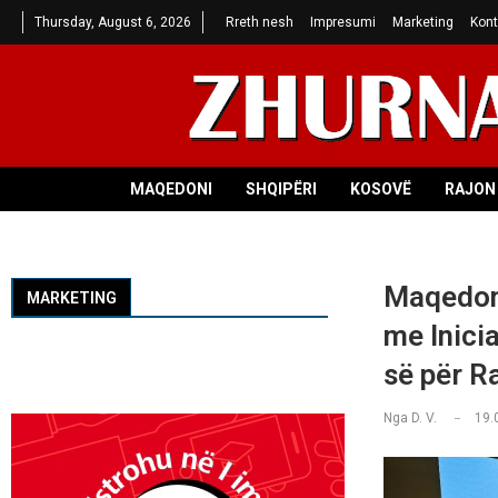
Thursday, August 6, 2026
Rreth nesh
Impresumi
Marketing
Kont
MAQEDONI
SHQIPËRI
KOSOVË
RAJON 
Maqedoni
MARKETING
me Inici
së për R
Nga
D. V.
19.