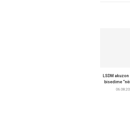
LSDM akuzon 
bisedime “nën
06.08.20