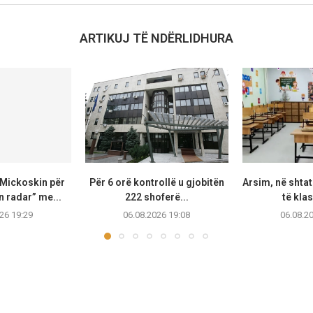
ARTIKUJ TË NDËRLIDHURA
Mickoskin për
Për 6 orë kontrollë u gjobitën
Arsim, në shta
 radar” me...
222 shoferë...
të klas
26 19:29
06.08.2026 19:08
06.08.2