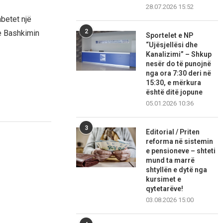
28.07.2026 15:52
betet një
2
me Bashkimin
Sportelet e NP
“Ujësjellësi dhe
Kanalizimi” – Shkup
nesër do të punojnë
nga ora 7:30 deri në
15:30, e mërkura
është ditë jopune
05.01.2026 10:36
3
Editorial / Priten
reforma në sistemin
e pensioneve – shteti
mund ta marrë
shtyllën e dytë nga
kursimet e
qytetarëve!
03.08.2026 15:00