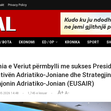
akt
Privacy Policy
/ BOTA
EKONOMI
ED / OP
KRONIKA
SPORT
S
a e Veriut përmbylli me sukses Presi
ativën Adriatiko-Joniane dhe Strategjin
ajonin Adriatiko-Jonian (EUSAIR)
A+
A-
05.2026 14:48
1,745
e lexuar