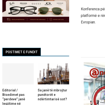
Konferenca për
platformë e rë
Evropian.
POSTIMET E FUNDIT
Editorial /
Sa janë të mbrojtur
Bisedimet pas
punëtorët e
“perdeve” janë
ndërtimtarisë sot?
legjitime në