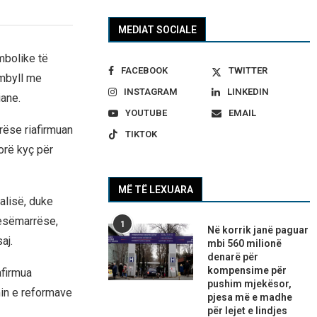
MEDIAT SOCIALE
mbolike të
FACEBOOK
TWITTER
rmbyll me
INSTAGRAM
LINKEDIN
iane.
YOUTUBE
EMAIL
rrëse riafirmuan
TIKTOK
orë kyç për
MË TË LEXUARA
alisë, duke
jesëmarrëse,
1
Në korrik janë paguar
aj.
mbi 560 milionë
denarë për
kompensime për
afirmua
pushim mjekësor,
min e reformave
pjesa më e madhe
për lejet e lindjes