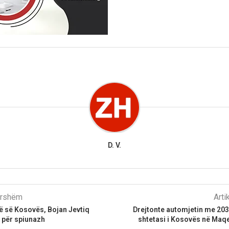
D. V.
parshëm
Arti
së së Kosovës, Bojan Jevtiq
Drejtonte automjetin me 203
 për spiunazh
shtetasi i Kosovës në Maq