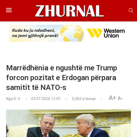
Marrëdhënia e ngushtë me Trump
forcon pozitat e Erdogan përpara
samitit të NATO-s
A+
A-
Nga
D. V.
03.07.2026 12:57
3,363
e lexuar