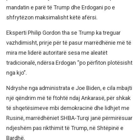
mandatin e parë të Trump dhe Erdogani po e
shfrytëzon maksimalisht këtë afërsi.
Eksperti Philip Gordon tha se Trump ka treguar
vazhdimisht, prirje për të pasur marrëdhënie më të
mira me liderë autoritarë sesa me aleatët
tradicionalë, ndërsa Erdogan “po përfiton plotësisht
nga kjo”.
Ndryshe nga administrata e Joe Biden, e cila mbajti
një qëndrim më të ftohtë ndaj Ankarasë, për shkak
të shqetësimeve mbi demokracinë dhe lidhjet me
Rusinë, marrëdhëniet SHBA-Turqi janë përmirësuar
ndjeshëm pas rikthimit të Trump, në Shtëpinë e
Bardhë.