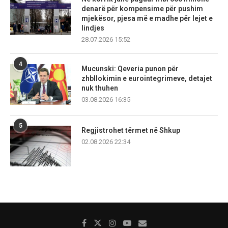
denarë për kompensime për pushim
mjekësor, pjesa më e madhe për lejet e
lindjes
28.07.2026 15:52
4
Mucunski: Qeveria punon për
zhbllokimin e eurointegrimeve, detajet
nuk thuhen
03.08.2026 16:35
5
Regjistrohet tërmet në Shkup
02.08.2026 22:34