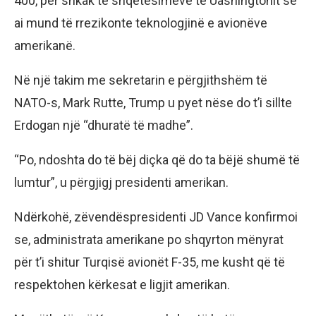
400, për shkak të shqetësimeve të Uashingtonit se
ai mund të rrezikonte teknologjinë e avionëve
amerikanë.
Në një takim me sekretarin e përgjithshëm të
NATO-s, Mark Rutte, Trump u pyet nëse do t’i sillte
Erdogan një “dhuratë të madhe”.
“Po, ndoshta do të bëj diçka që do ta bëjë shumë të
lumtur”, u përgjigj presidenti amerikan.
Ndërkohë, zëvendëspresidenti JD Vance konfirmoi
se, administrata amerikane po shqyrton mënyrat
për t’i shitur Turqisë avionët F-35, me kusht që të
respektohen kërkesat e ligjit amerikan.