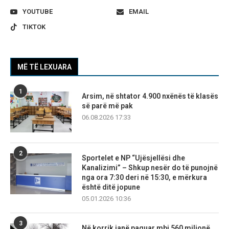
YOUTUBE
EMAIL
TIKTOK
MË TË LEXUARA
1
Arsim, në shtator 4.900 nxënës të klasës
së parë më pak
06.08.2026 17:33
2
Sportelet e NP “Ujësjellësi dhe
Kanalizimi” – Shkup nesër do të punojnë
nga ora 7:30 deri në 15:30, e mërkura
është ditë jopune
05.01.2026 10:36
3
Në korrik janë paguar mbi 560 milionë