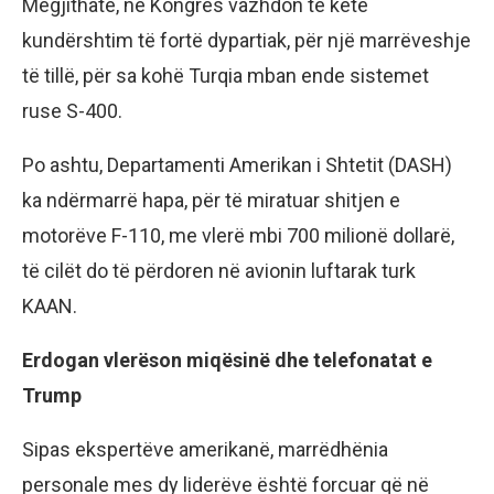
Megjithatë, në Kongres vazhdon të ketë
kundërshtim të fortë dypartiak, për një marrëveshje
të tillë, për sa kohë Turqia mban ende sistemet
ruse S-400.
Po ashtu, Departamenti Amerikan i Shtetit (DASH)
ka ndërmarrë hapa, për të miratuar shitjen e
motorëve F-110, me vlerë mbi 700 milionë dollarë,
të cilët do të përdoren në avionin luftarak turk
KAAN.
Erdogan vlerëson miqësinë dhe telefonatat e
Trump
Sipas ekspertëve amerikanë, marrëdhënia
personale mes dy liderëve është forcuar që në