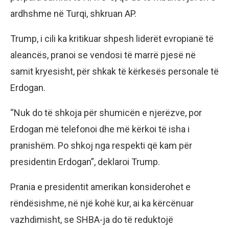
ardhshme në Turqi, shkruan AP.
Trump, i cili ka kritikuar shpesh liderët evropianë të
aleancës, pranoi se vendosi të marrë pjesë në
samit kryesisht, për shkak të kërkesës personale të
Erdogan.
“Nuk do të shkoja për shumicën e njerëzve, por
Erdogan më telefonoi dhe më kërkoi të isha i
pranishëm. Po shkoj nga respekti që kam për
presidentin Erdogan”, deklaroi Trump.
Prania e presidentit amerikan konsiderohet e
rëndësishme, në një kohë kur, ai ka kërcënuar
vazhdimisht, se SHBA-ja do të reduktojë