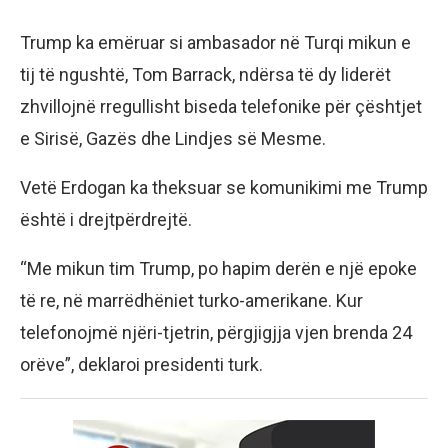
Trump ka emëruar si ambasador në Turqi mikun e
tij të ngushtë, Tom Barrack, ndërsa të dy liderët
zhvillojnë rregullisht biseda telefonike për çështjet
e Sirisë, Gazës dhe Lindjes së Mesme.
Vetë Erdogan ka theksuar se komunikimi me Trump
është i drejtpërdrejtë.
“Me mikun tim Trump, po hapim derën e një epoke
të re, në marrëdhëniet turko-amerikane. Kur
telefonojmë njëri-tjetrin, përgjigjja vjen brenda 24
orëve”, deklaroi presidenti turk.