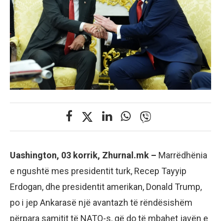
Uashington, 03 korrik, Zhurnal.mk –
Marrëdhënia
e ngushtë mes presidentit turk, Recep Tayyip
Erdogan, dhe presidentit amerikan, Donald Trump,
po i jep Ankarasë një avantazh të rëndësishëm
përpara samitit të NATO-s, që do të mbahet javën e