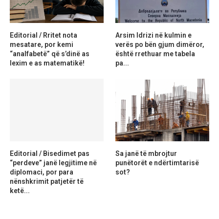
Editorial / Rritet nota
Arsim Idrizi në kulmin e
mesatare, por kemi
verës po bën gjum dimëror,
“analfabetë” që s’dinë as
është rrethuar me tabela
lexim e as matematikë!
pa...
Editorial / Bisedimet pas
Sa janë të mbrojtur
“perdeve” janë legjitime në
punëtorët e ndërtimtarisë
diplomaci, por para
sot?
nënshkrimit patjetër të
ketë...