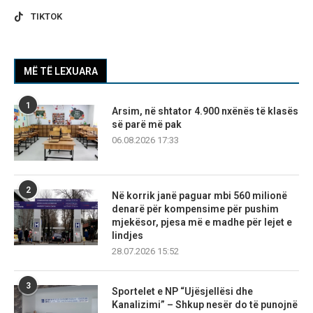
TIKTOK
MË TË LEXUARA
1
Arsim, në shtator 4.900 nxënës të klasës
së parë më pak
06.08.2026 17:33
2
Në korrik janë paguar mbi 560 milionë
denarë për kompensime për pushim
mjekësor, pjesa më e madhe për lejet e
lindjes
28.07.2026 15:52
3
Sportelet e NP “Ujësjellësi dhe
Kanalizimi” – Shkup nesër do të punojnë