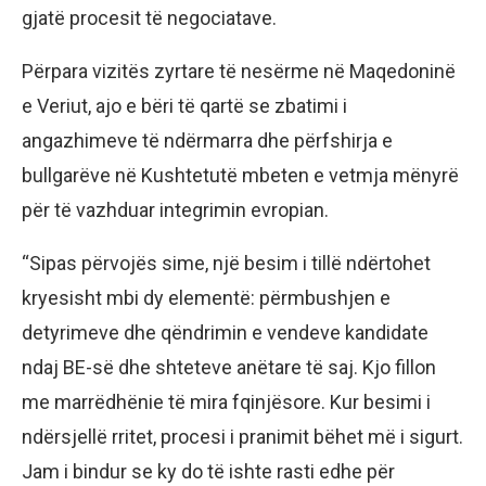
gjatë procesit të negociatave.
Përpara vizitës zyrtare të nesërme në Maqedoninë
e Veriut, ajo e bëri të qartë se zbatimi i
angazhimeve të ndërmarra dhe përfshirja e
bullgarëve në Kushtetutë mbeten e vetmja mënyrë
për të vazhduar integrimin evropian.
“Sipas përvojës sime, një besim i tillë ndërtohet
kryesisht mbi dy elementë: përmbushjen e
detyrimeve dhe qëndrimin e vendeve kandidate
ndaj BE-së dhe shteteve anëtare të saj. Kjo fillon
me marrëdhënie të mira fqinjësore. Kur besimi i
ndërsjellë rritet, procesi i pranimit bëhet më i sigurt.
Jam i bindur se ky do të ishte rasti edhe për