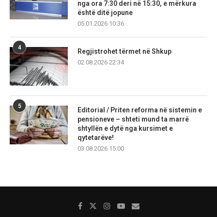
nga ora 7:30 deri në 15:30, e mërkura
është ditë jopune
05.01.2026 10:36
4
Regjistrohet tërmet në Shkup
02.08.2026 22:34
5
Editorial / Priten reforma në sistemin e
pensioneve – shteti mund ta marrë
shtyllën e dytë nga kursimet e
qytetarëve!
03.08.2026 15:00