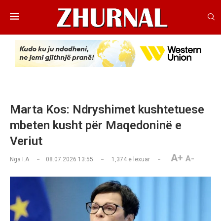
Marta Kos: Ndryshimet kushtetuese
mbeten kusht për Maqedoninë e
Veriut
A+
A-
Nga
I.A
08.07.2026 13:55
1,374
e lexuar