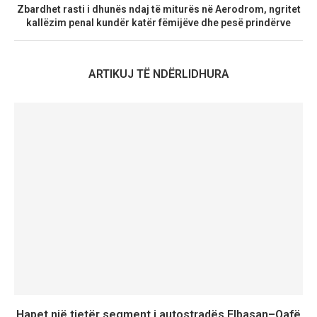
Zbardhet rasti i dhunës ndaj të miturës në Aerodrom, ngritet
kallëzim penal kundër katër fëmijëve dhe pesë prindërve
ARTIKUJ TË NDËRLIDHURA
Hapet një tjetër segment i autostradës Elbasan–Qafë