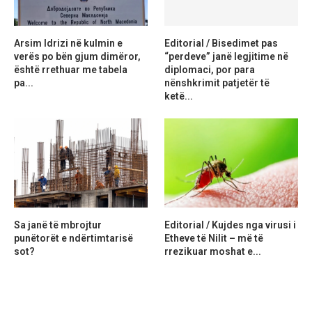
Arsim Idrizi në kulmin e
Editorial / Bisedimet pas
verës po bën gjum dimëror,
“perdeve” janë legjitime në
është rrethuar me tabela
diplomaci, por para
pa...
nënshkrimit patjetër të
ketë...
Sa janë të mbrojtur
Editorial / Kujdes nga virusi i
punëtorët e ndërtimtarisë
Etheve të Nilit – më të
sot?
rrezikuar moshat e...