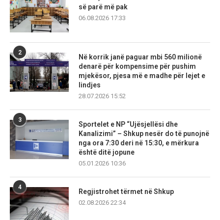
së parë më pak
06.08.2026 17:33
2
Në korrik janë paguar mbi 560 milionë
denarë për kompensime për pushim
mjekësor, pjesa më e madhe për lejet e
lindjes
28.07.2026 15:52
3
Sportelet e NP “Ujësjellësi dhe
Kanalizimi” – Shkup nesër do të punojnë
nga ora 7:30 deri në 15:30, e mërkura
është ditë jopune
05.01.2026 10:36
4
Regjistrohet tërmet në Shkup
02.08.2026 22:34