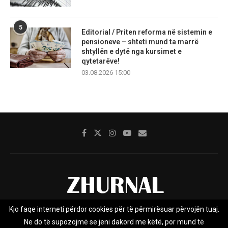
5
Editorial / Priten reforma në sistemin e
pensioneve – shteti mund ta marrë
shtyllën e dytë nga kursimet e
qytetarëve!
03.08.2026 15:00
Kjo faqe interneti përdor cookies për të përmirësuar përvojën tuaj.
Rreth nesh
Impresumi
Marketing
Kontakt
Ne do të supozojmë se jeni dakord me këtë, por mund të