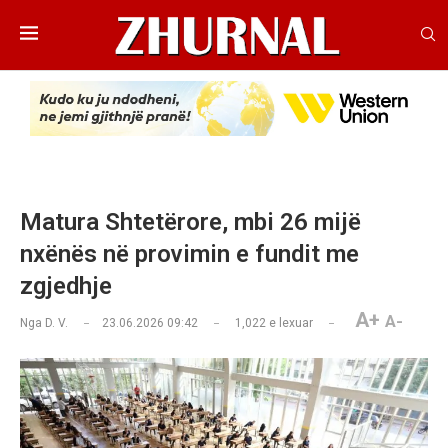
Matura Shtetërore, mbi 26 mijë
nxënës në provimin e fundit me
zgjedhje
A+
A-
Nga
D. V.
23.06.2026 09:42
1,022
e lexuar