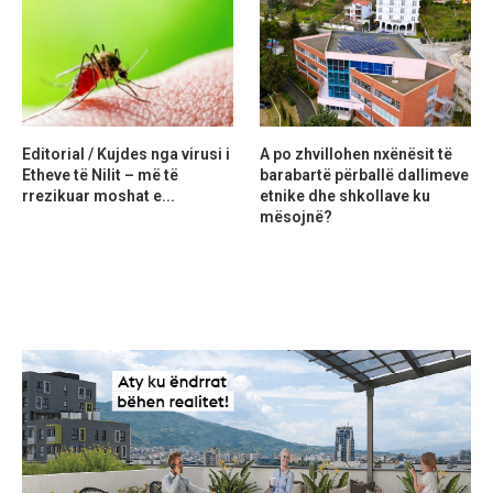
Editorial / Kujdes nga virusi i
A po zhvillohen nxënësit të
Etheve të Nilit – më të
barabartë përballë dallimeve
rrezikuar moshat e...
etnike dhe shkollave ku
mësojnë?