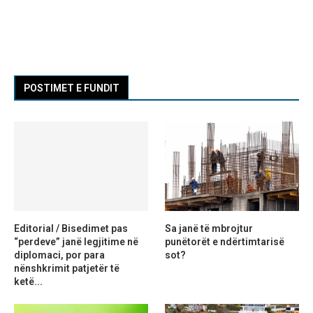
POSTIMET E FUNDIT
Editorial / Bisedimet pas
Sa janë të mbrojtur
“perdeve” janë legjitime në
punëtorët e ndërtimtarisë
diplomaci, por para
sot?
nënshkrimit patjetër të
ketë...