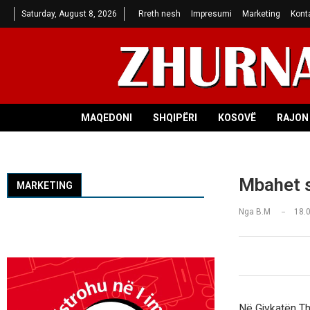
Saturday, August 8, 2026
Rreth nesh
Impresumi
Marketing
Kont
MAQEDONI
SHQIPËRI
KOSOVË
RAJON 
Mbahet s
MARKETING
Nga
B.M
18.
Në Gjykatën Th