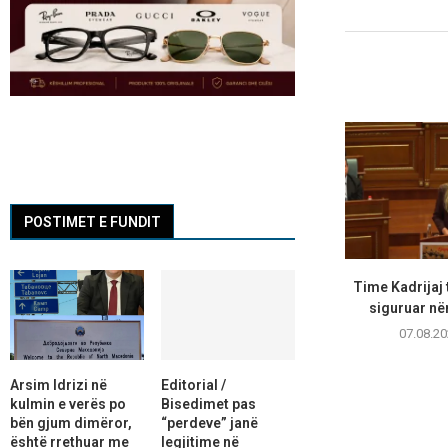
POSTIMET E FUNDIT
Time Kadrijaj 
siguruar në
07.08.20
Arsim Idrizi në
Editorial /
kulmin e verës po
Bisedimet pas
bën gjum dimëror,
“perdeve” janë
është rrethuar me
legjitime në