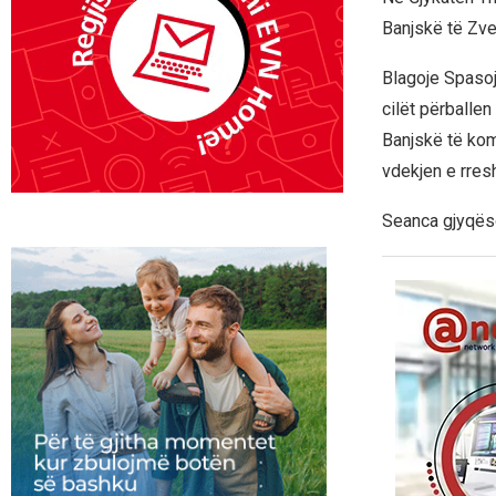
Banjskë të Zve
Blagoje Spasoj
cilët përballen
Banjskë të kom
vdekjen e rresh
Seanca gjyqëso