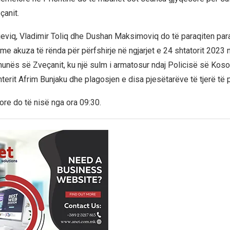
çanit.
eviq, Vladimir Toliq dhe Dushan Maksimoviq do të paraqiten para
 me akuza të rënda për përfshirje në ngjarjet e 24 shtatorit 2023 
unës së Zveçanit, ku një sulm i armatosur ndaj Policisë së Kos
terit Afrim Bunjaku dhe plagosjen e disa pjesëtarëve të tjerë të p
re do të nisë nga ora 09:30.