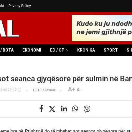
akt
Privacy Policy
/ BOTA
EKONOMI
ED / OP
KRONIKA
SPORT
S
ot seanca gjyqësore për sulmin në Ba
A+
A-
02.2026 09:08
1,018
e lexuar
emelore në Prishtinë do të mbahet sot seanca gjyqësore për su