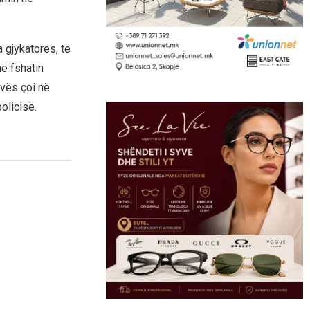
 gjykatores, të
në fshatin
ovës çoi në
olicisë.