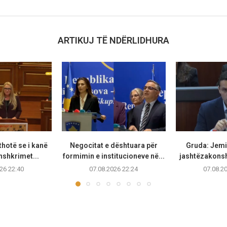
ARTIKUJ TË NDËRLIDHURA
thotë se i kanë
Negocitat e dështuara për
Gruda: Jemi 
nshkrimet...
formimin e institucioneve në...
jashtëzakonsh
26 22:40
07.08.2026 22:24
07.08.2