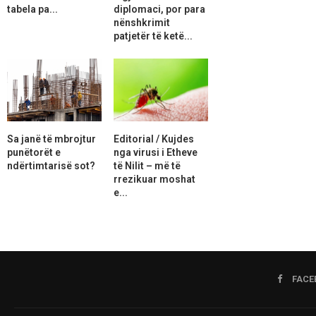
tabela pa...
diplomaci, por para
nënshkrimit
patjetër të ketë...
Sa janë të mbrojtur
Editorial / Kujdes
punëtorët e
nga virusi i Etheve
ndërtimtarisë sot?
të Nilit – më të
rrezikuar moshat
e...
FACE