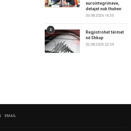
eurointegrimeve,
detajet nuk thuhen
03.08.2026 16:35
5
Regjistrohet tërmet
në Shkup
02.08.2026 22:34
EMAIL