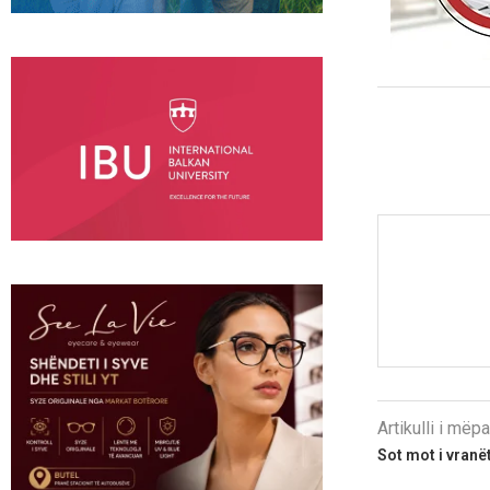
Artikulli i më
Sot mot i vranët