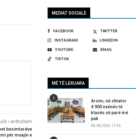
MEDIAT SOCIALE
FACEBOOK
TWITTER
INSTAGRAM
LINKEDIN
YOUTUBE
EMAIL
TIKTOK
MË TË LEXUARA
1
Arsim, në shtator
4.900 nxënës të
klasës së parë më
pak
kulli i ardhshëm
06.08.2026 17:33
ohet besimtarëve
mi për muajin e