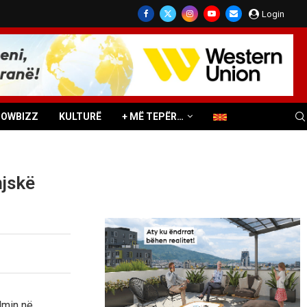
Login
HOWBIZZ
KULTURË
+ MË TEPËR…
njskë
lmin në