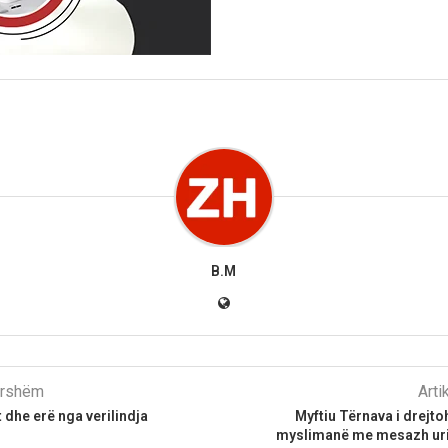
B.M
parshëm
Arti
 dhe erë nga verilindja
Myftiu Tërnava i drejt
myslimanë me mesazh uri