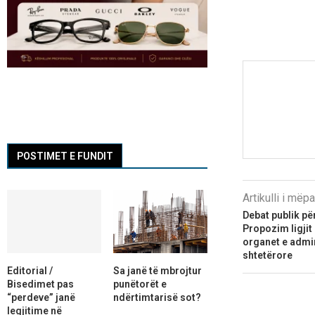
POSTIMET E FUNDIT
Artikulli i më
Debat publik pë
Propozim ligjit 
organet e admi
shtetërore
Editorial /
Sa janë të mbrojtur
Bisedimet pas
punëtorët e
“perdeve” janë
ndërtimtarisë sot?
legjitime në