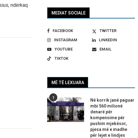
sius, ndërkaq
MEDIAT SOCIALE
FACEBOOK
TWITTER
INSTAGRAM
LINKEDIN
YOUTUBE
EMAIL
TIKTOK
MË TË LEXUARA
1
Në korrik janë paguar
mbi 560 milionë
denarë për
kompensime për
pushim mjekësor,
pjesa më e madhe
për lejet e lindjes