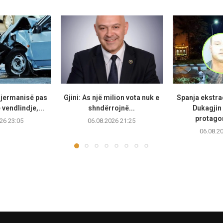
Gjermanisë pas
Gjini: As një milion vota nuk e
Spanja ekstr
vendlindje,...
shndërrojnë...
Dukagjin 
protagon
26 23:05
06.08.2026 21:25
06.08.2