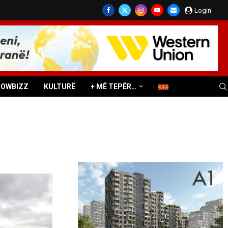
Login
HOWBIZZ
KULTURË
+ MË TEPËR…