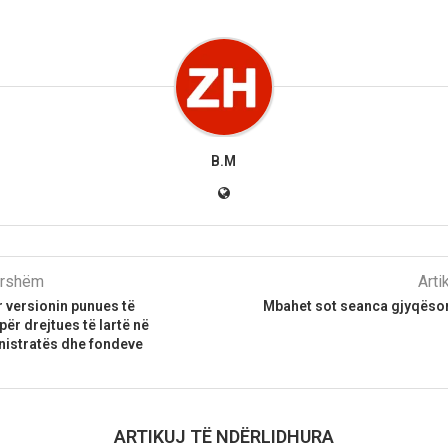
B.M
parshëm
Arti
r versionin punues të
Mbahet sot seanca gjyqësor
për drejtues të lartë në
nistratës dhe fondeve
ARTIKUJ TË NDËRLIDHURA