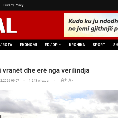
Privacy Policy
/ BOTA
EKONOMI
ED / OP
KRONIKA
SPORT
S
 vranët dhe erë nga verilindja
A+
A-
02.2026 09:07
1,243
e lexuar