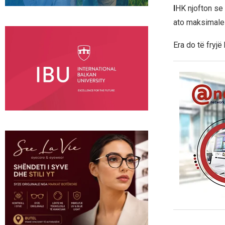
I
HK njofton se 
ato maksimale 
Era do të fryjë