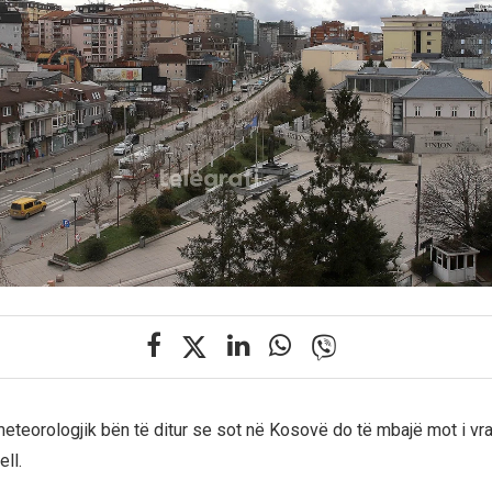
ometeorologjik bën të ditur se sot në Kosovë do të mbajë mot i vr
ell.