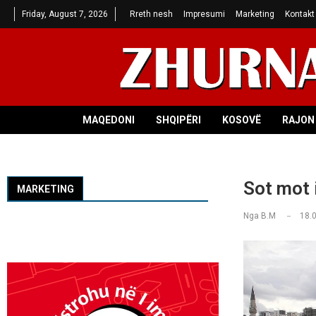
Friday, August 7, 2026
Rreth nesh
Impresumi
Marketing
Kontakt
MAQEDONI
SHQIPËRI
KOSOVË
RAJON 
Sot mot i
MARKETING
Nga
B.M
18.