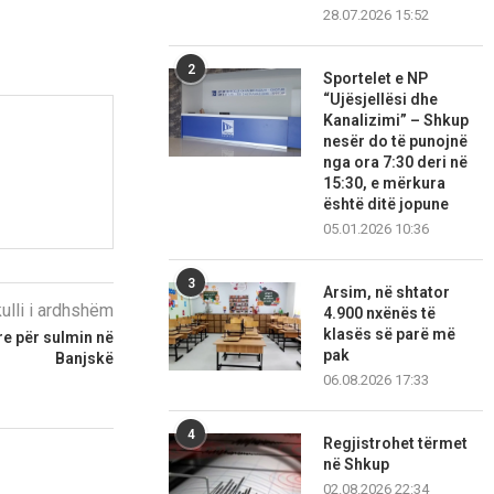
28.07.2026 15:52
2
Sportelet e NP
“Ujësjellësi dhe
Kanalizimi” – Shkup
nesër do të punojnë
nga ora 7:30 deri në
15:30, e mërkura
është ditë jopune
05.01.2026 10:36
3
Arsim, në shtator
kulli i ardhshëm
4.900 nxënës të
klasës së parë më
e për sulmin në
pak
Banjskë
06.08.2026 17:33
4
Regjistrohet tërmet
në Shkup
02.08.2026 22:34