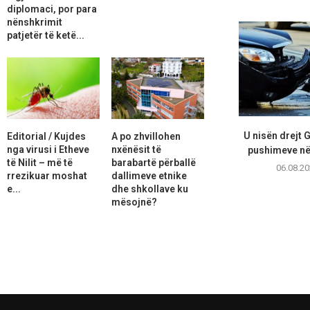
diplomaci, por para
nënshkrimit
patjetër të ketë...
U nisën drejt 
Editorial / Kujdes
A po zhvillohen
nga virusi i Etheve
nxënësit të
pushimeve në 
të Nilit – më të
barabartë përballë
06.08.20
rrezikuar moshat
dallimeve etnike
e...
dhe shkollave ku
mësojnë?