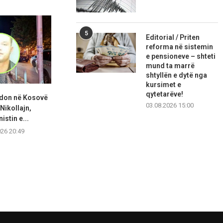
5
Editorial / Priten
reforma në sistemin
e pensioneve – shteti
mund ta marrë
shtyllën e dytë nga
kursimet e
qytetarëve!
adon në Kosovë
Abdixhiku: Po tentojmë t’i
KDI: Kuven
03.08.2026 15:00
Nikollajn,
shmangim zgjedhjet, LDK
konstituohe
istin e...
duhet...
negoci
026 20:49
06.08.2026 20:36
06.08.2