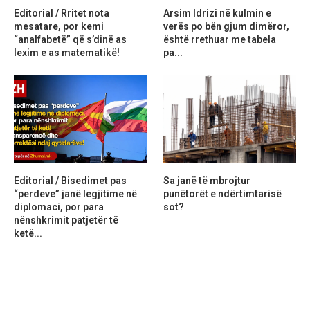
Editorial / Rritet nota
Arsim Idrizi në kulmin e
mesatare, por kemi
verës po bën gjum dimëror,
“analfabetë” që s’dinë as
është rrethuar me tabela
lexim e as matematikë!
pa...
Editorial / Bisedimet pas
Sa janë të mbrojtur
“perdeve” janë legjitime në
punëtorët e ndërtimtarisë
diplomaci, por para
sot?
nënshkrimit patjetër të
ketë...