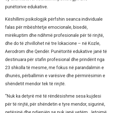
punëtorive edukative.
Këshillimi psikologjik përfshin seanca individuale
falas për mbështetje emocionale, bisedë,
mirëkuptim dhe ndihmë profesionale për të rinjtë,
dhe do të zhvillohet në tre lokacione – në Kozle,
Aerodrom dhe Qendër. Punëtoritë edukative janë të
destinuara për stafin profesional dhe prindërit nga
23 shkolla të mesme, me fokus në parandalimin e
dhunës, përballimin e varësive dhe përmirësimin e
shëndetit mendor tek të rinjtë.
“Nuk ka detyrë më të rëndësishme sesa kujdesi
për të rinjtë, për shëndetin e tyre mendor, sigurinë,
qetësinë dhe ndjenjën se nuk janë vetëm. Jetojmë