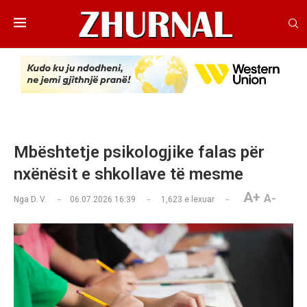
Mbështetje psikologjike falas për
nxënësit e shkollave të mesme
A+
A-
Nga
D. V.
06.07.2026 16:39
1,623
e lexuar