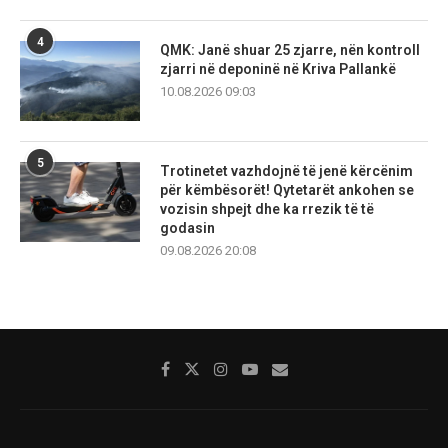
4
QMK: Janë shuar 25 zjarre, nën kontroll
zjarri në deponinë në Kriva Pallankë
10.08.2026 09:03
5
Trotinetet vazhdojnë të jenë kërcënim
për këmbësorët! Qytetarët ankohen se
vozisin shpejt dhe ka rrezik të të
godasin
09.08.2026 20:08