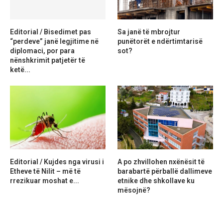
Editorial / Bisedimet pas
Sa janë të mbrojtur
“perdeve” janë legjitime në
punëtorët e ndërtimtarisë
diplomaci, por para
sot?
nënshkrimit patjetër të
ketë...
Editorial / Kujdes nga virusi i
A po zhvillohen nxënësit të
Etheve të Nilit – më të
barabartë përballë dallimeve
rrezikuar moshat e...
etnike dhe shkollave ku
mësojnë?