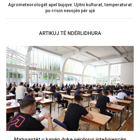
Agrometeorologët apel bujqve: Ujitni kulturat, temperaturat
po rrisin nevojën për ujë
ARTIKUJ TË NDËRLIDHURA
Maturantët u kapën duke përdorur inteligjencën