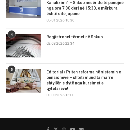
Kanalizimi” – Shkup nesër do të punojnë
nga ora 7:30 deri në 15:30, e mërkura
është ditë jopune
05.01.2026 10:36
4
Regjistrohet tërmet në Shkup
02.08.2026 22:34
5
Editorial / Priten reforma në sistemin e
pensioneve – shteti mund ta marrë
shtyllën e dytë nga kursimet e
qytetarëve!
03.08.2026 15:00