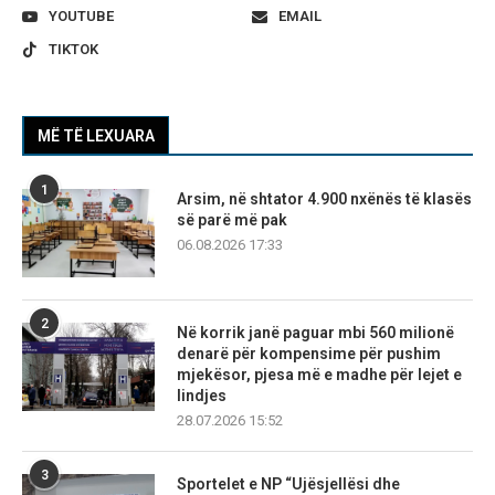
YOUTUBE
EMAIL
TIKTOK
MË TË LEXUARA
1
Arsim, në shtator 4.900 nxënës të klasës
së parë më pak
06.08.2026 17:33
2
Në korrik janë paguar mbi 560 milionë
denarë për kompensime për pushim
mjekësor, pjesa më e madhe për lejet e
lindjes
28.07.2026 15:52
3
Sportelet e NP “Ujësjellësi dhe