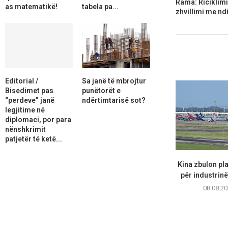
Rama: Riciklim
as matematikë!
tabela pa...
zhvillimi me n
Editorial /
Sa janë të mbrojtur
Bisedimet pas
punëtorët e
“perdeve” janë
ndërtimtarisë sot?
legjitime në
diplomaci, por para
nënshkrimit
patjetër të ketë...
Kina zbulon pl
për industrinë 
08.08.20