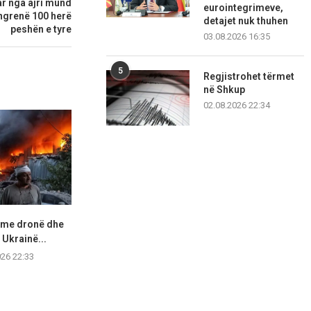
uar nga ajri mund
eurointegrimeve,
 ngrenë 100 herë
detajet nuk thuhen
peshën e tyre
03.08.2026 16:35
5
Regjistrohet tërmet
në Shkup
02.08.2026 22:34
e me dronë dhe
Kryeministri pakistanez thotë
Spanja thirrje
Ukrainë...
se është “i nderuar” për...
Rihapni kufi
026 22:33
07.08.2026 19:30
07.08.2