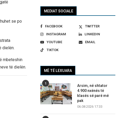
gjatë
MEDIAT SOCIALE
thuhet se po
FACEBOOK
TWITTER
INSTAGRAM
LINKEDIN
strata
YOUTUBE
EMAIL
 dielën.
TIKTOK
 të mbeteshin
meve të dielën.
MË TË LEXUARA
1
Arsim, në shtator
4.900 nxënës të
klasës së parë më
pak
06.08.2026 17:33