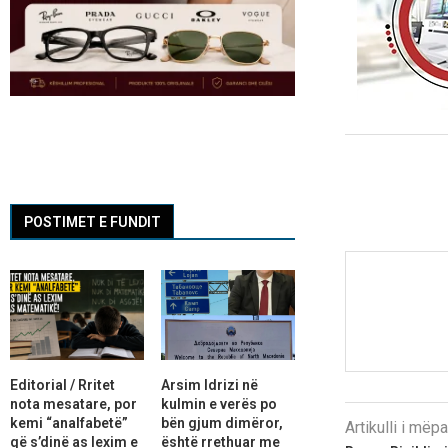
POSTIMET E FUNDIT
Editorial / Rritet
Arsim Idrizi në
nota mesatare, por
kulmin e verës po
kemi “analfabetë”
bën gjum dimëror,
Artikulli i më
që s’dinë as lexim e
është rrethuar me