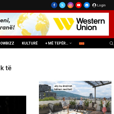
Login
HOWBIZZ
KULTURË
+ MË TEPËR…
k të