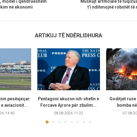
i, model i qëndrueshëm
Muskujt artificialë të fuqiz
dikim në ekonomi
t’i ndihmojnë robotët të
ARTIKUJ TË NDËRLIDHURA
anin pesëvjeçar
Pentagoni akuzon ish-shefin e
Goditjet rus
e aviacionit...
Forcave Ajrore për zbulim...
bomba në 
26 14:40
08.08.2026 11:22
07.08.2