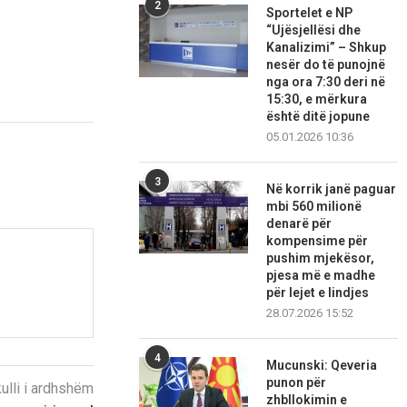
2
Sportelet e NP
“Ujësjellësi dhe
Kanalizimi” – Shkup
nesër do të punojnë
nga ora 7:30 deri në
15:30, e mërkura
është ditë jopune
05.01.2026 10:36
3
Në korrik janë paguar
mbi 560 milionë
denarë për
kompensime për
pushim mjekësor,
pjesa më e madhe
për lejet e lindjes
28.07.2026 15:52
4
Mucunski: Qeveria
punon për
kulli i ardhshëm
zhbllokimin e