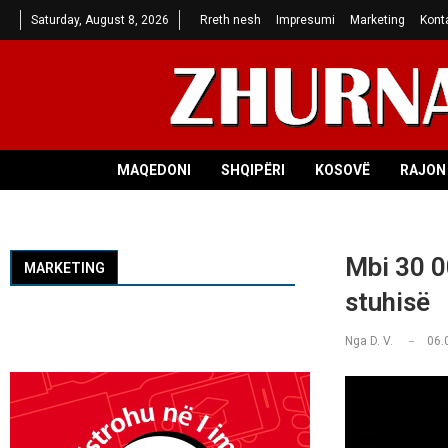
Saturday, August 8, 2026
Rreth nesh
Impresumi
Marketing
Kont
MAQEDONI
SHQIPËRI
KOSOVË
RAJON 
Mbi 30 00
MARKETING
stuhisë
Nga
D. V.
06.