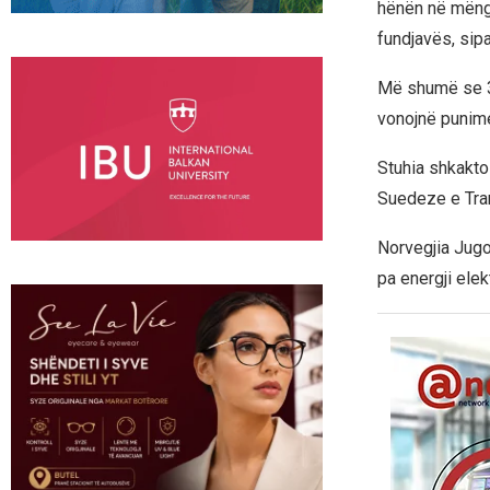
hënën në mëngj
fundjavës, sip
Më shumë se 30
vonojnë punime
Stuhia shkaktoi
Suedeze e Tran
Norvegjia Jugo
pa energji elek