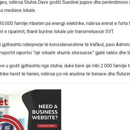
es, ndërsa Stuhia Dave goditi Suedinë jugore dhe perëndimore 
as mediave lokale.
.000 familje mbeten pa energji elektrike, ndërsa erërat e forta 
t e riparimit, thanë burime lokale për transmetuesin SVT.
 gjithashtu ndërprerje të konsiderueshme të trafikut, pasi Admini
sportit raportoi “një situatë shumë stresuese” gjatë natës dhe të
re u godit gjithashtu nga stuhia, duke bërë që mbi 2.000 familje
trike herët të hënën, ndërsa çoi në anulime të trenave dhe fluturi