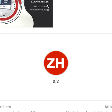
D. V.
parshëm
Arti