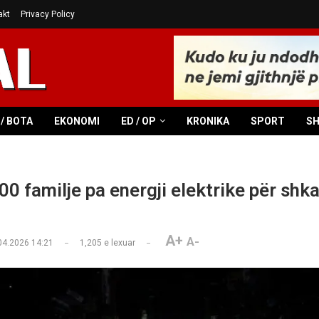
akt
Privacy Policy
/ BOTA
EKONOMI
ED / OP
KRONIKA
SPORT
S
0 familje pa energji elektrike për shka
A+
A-
04.2026 14:21
1,205
e lexuar