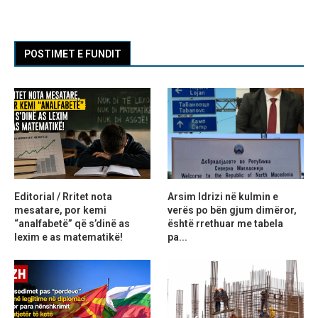
POSTIMET E FUNDIT
Editorial / Rritet nota
Arsim Idrizi në kulmin e
mesatare, por kemi
verës po bën gjum dimëror,
“analfabetë” që s’dinë as
është rrethuar me tabela
lexim e as matematikë!
pa...