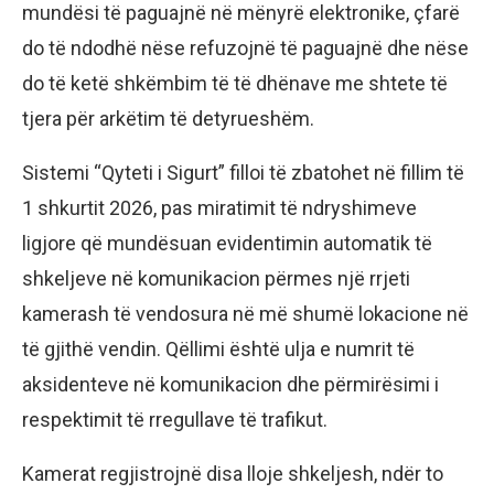
mundësi të paguajnë në mënyrë elektronike, çfarë
do të ndodhë nëse refuzojnë të paguajnë dhe nëse
do të ketë shkëmbim të të dhënave me shtete të
tjera për arkëtim të detyrueshëm.
Sistemi “Qyteti i Sigurt” filloi të zbatohet në fillim të
1 shkurtit 2026, pas miratimit të ndryshimeve
ligjore që mundësuan evidentimin automatik të
shkeljeve në komunikacion përmes një rrjeti
kamerash të vendosura në më shumë lokacione në
të gjithë vendin. Qëllimi është ulja e numrit të
aksidenteve në komunikacion dhe përmirësimi i
respektimit të rregullave të trafikut.
Kamerat regjistrojnë disa lloje shkeljesh, ndër to