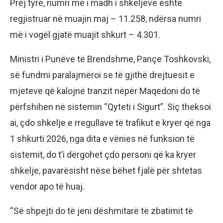
Prej tyre, numri më i madh i shkeljeve është
regjistruar në muajin maj – 11.258, ndërsa numri
më i vogël gjatë muajit shkurt – 4.301.
Ministri i Punëve të Brendshme, Pançe Toshkovski,
së fundmi paralajmëroi se të gjithë drejtuesit e
mjeteve që kalojnë tranzit nëpër Maqedoni do të
përfshihen në sistemin “Qyteti i Sigurt”. Siç theksoi
ai, çdo shkelje e rregullave të trafikut e kryer që nga
1 shkurti 2026, nga dita e vënies në funksion të
sistemit, do t’i dërgohet çdo personi që ka kryer
shkelje, pavarësisht nëse bëhet fjalë për shtetas
vendor apo të huaj.
“Së shpejti do të jeni dëshmitarë të zbatimit të