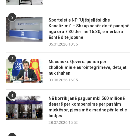
2
Sportelet e NP “Ujësjellësi dhe
Kanalizimi” – Shkup nesër do të punojnë
nga ora 7:30 deri në 15:30, e mërkura
është ditë jopune
05.01.2026 10:36
3
Mucunski: Qeveria punon për
zhbllokimin e eurointegrimeve, detajet
nuk thuhen
03.08.2026 16:35
4
Në korrik janë paguar mbi 560 milionë
denarë për kompensime për pushim
mjekësor, pjesa më e madhe për lejet e
lindjes
28.07.2026 15:52