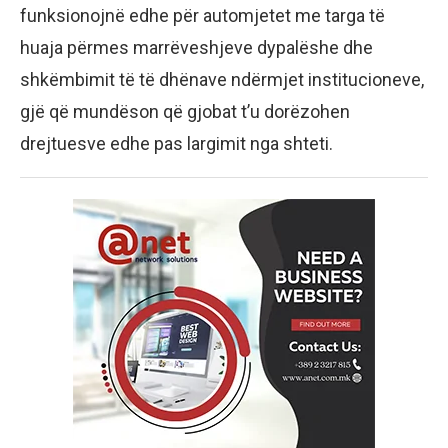
funksionojnë edhe për automjetet me targa të
huaja përmes marrëveshjeve dypalëshe dhe
shkëmbimit të të dhënave ndërmjet institucioneve,
gjë që mundëson që gjobat t’u dorëzohen
drejtuesve edhe pas largimit nga shteti.