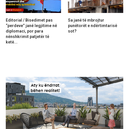
Editorial / Bisedimet pas
Sa janë të mbrojtur
“perdeve” janë legjitime në
punëtorët e ndërtimtarisë
diplomaci, por para
sot?
nënshkrimit patjetër të
ketë...