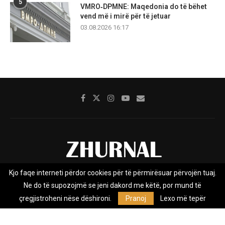
5
VMRO‑DPMNE: Maqedonia do të bëhet
vend më i mirë për të jetuar
03.08.2026 16:17
Kjo faqe interneti përdor cookies për të përmirësuar përvojën tuaj.
Rreth nesh
Impresumi
Marketing
Kontakt
Ne do të supozojmë se jeni dakord me këtë, por mund të
Privacy Policy
çregjistroheni nëse dëshironi.
Pranoj
Lexo më tepër
Zhurnal.mk është Agjenci e Lajmeve e pavarur, e themeluar në vitin
2009, që e mbulon Maqedoninë, Kosovën, Shqipërinë edhe lajmet