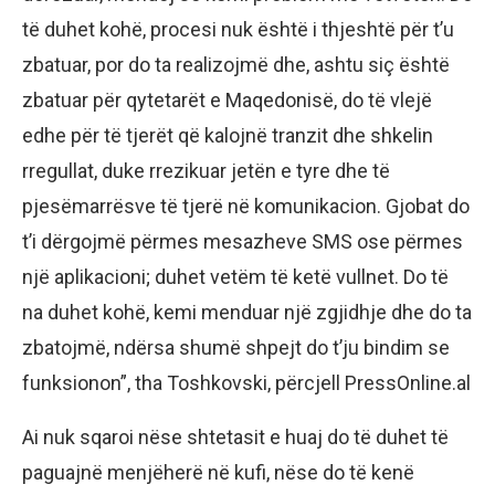
të duhet kohë, procesi nuk është i thjeshtë për t’u
zbatuar, por do ta realizojmë dhe, ashtu siç është
zbatuar për qytetarët e Maqedonisë, do të vlejë
edhe për të tjerët që kalojnë tranzit dhe shkelin
rregullat, duke rrezikuar jetën e tyre dhe të
pjesëmarrësve të tjerë në komunikacion. Gjobat do
t’i dërgojmë përmes mesazheve SMS ose përmes
një aplikacioni; duhet vetëm të ketë vullnet. Do të
na duhet kohë, kemi menduar një zgjidhje dhe do ta
zbatojmë, ndërsa shumë shpejt do t’ju bindim se
funksionon”, tha Toshkovski, përcjell PressOnline.al
Ai nuk sqaroi nëse shtetasit e huaj do të duhet të
paguajnë menjëherë në kufi, nëse do të kenë