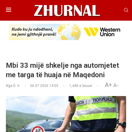
Mbi 33 mijë shkelje nga automjetet
me targa të huaja në Maqedoni
A+
A-
Nga
D. V.
06.07.2026 14:05
1,449
e lexuar