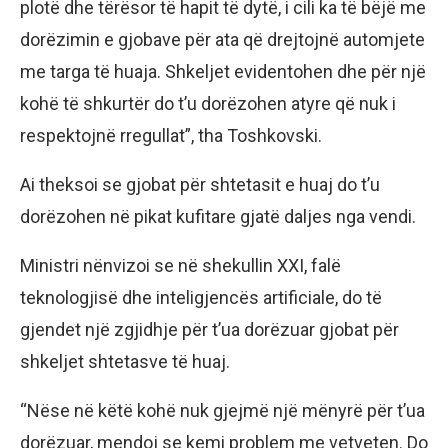
plotë dhe tërësor të hapit të dytë, i cili ka të bëjë me
dorëzimin e gjobave për ata që drejtojnë automjete
me targa të huaja. Shkeljet evidentohen dhe për një
kohë të shkurtër do t’u dorëzohen atyre që nuk i
respektojnë rregullat”, tha Toshkovski.
Ai theksoi se gjobat për shtetasit e huaj do t’u
dorëzohen në pikat kufitare gjatë daljes nga vendi.
Ministri nënvizoi se në shekullin XXI, falë
teknologjisë dhe inteligjencës artificiale, do të
gjendet një zgjidhje për t’ua dorëzuar gjobat për
shkeljet shtetasve të huaj.
“Nëse në këtë kohë nuk gjejmë një mënyrë për t’ua
dorëzuar, mendoj se kemi problem me vetveten. Do