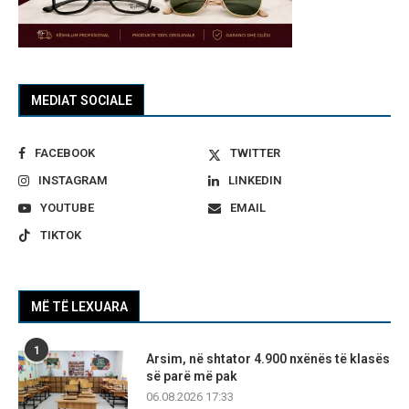
MEDIAT SOCIALE
FACEBOOK
TWITTER
INSTAGRAM
LINKEDIN
YOUTUBE
EMAIL
TIKTOK
MË TË LEXUARA
1
Arsim, në shtator 4.900 nxënës të klasës
së parë më pak
06.08.2026 17:33