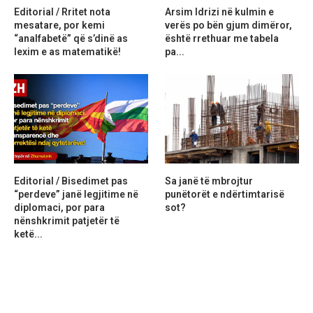
Editorial / Rritet nota
Arsim Idrizi në kulmin e
mesatare, por kemi
verës po bën gjum dimëror,
“analfabetë” që s’dinë as
është rrethuar me tabela
lexim e as matematikë!
pa...
Editorial / Bisedimet pas
Sa janë të mbrojtur
“perdeve” janë legjitime në
punëtorët e ndërtimtarisë
diplomaci, por para
sot?
nënshkrimit patjetër të
ketë...