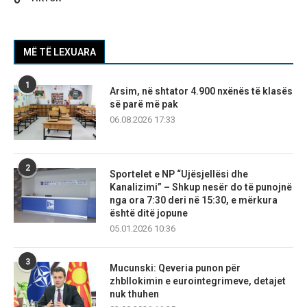
MË TË LEXUARA
1
Arsim, në shtator 4.900 nxënës të klasës
së parë më pak
06.08.2026 17:33
2
Sportelet e NP “Ujësjellësi dhe
Kanalizimi” – Shkup nesër do të punojnë
nga ora 7:30 deri në 15:30, e mërkura
është ditë jopune
05.01.2026 10:36
3
Mucunski: Qeveria punon për
zhbllokimin e eurointegrimeve, detajet
nuk thuhen