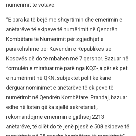
numërimit të votave.
“E para ka të bëjë me shqyrtimin dhe emërimin e
anëtarëve të ekipeve të numërimit në Qendrën
Kombëtare të Numërimit për zgjedhjet e
parakohshme për Kuvendin e Republikës së
Kosovës që do të mbahen më 7 qershor. Bazuar në
formulën e miratuar më parë nga KQZ-ja për ekipet
e numërimit në QKN, subjektet politike kanë
dërguar nominimet e anëtarëve të ekipeve të
numërimit në Qendrën Kombëtare. Prandaj, bazuar
edhe në listën që ka sjellë sekretariati,
rekomandojmë emërimin e gjithsej 2213
anëtarëve, të cilët do të jenë pjesë e 508 ekipeve të