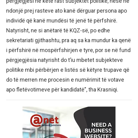
përgjegjësi në këtë rast subjektet politike, nëse në
ndonjë prej rasteve ato kanë dërguar persona apo
individë që kanë mundësi të jenë të përfshirë.
Natyrisht, ne si anëtarë të KQZ-së, po edhe
sekretariati gjithashtu, pra aq sa ka mundur ka qenë
i përfshirë në mospërfshirjen e tyre, por se në fund
përgjegjësia natyrisht do t’iu mbetet subjekteve
politike mbi përbërjen e listës së këtyre trupave që
do të merren me procesin e numërimit të votave
apo fletëvotimeve për kandidatë”, tha Krasniqi.