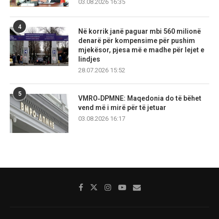
03.08.2026 16:35
4
Në korrik janë paguar mbi 560 milionë
denarë për kompensime për pushim
mjekësor, pjesa më e madhe për lejet e
lindjes
28.07.2026 15:52
5
VMRO‑DPMNE: Maqedonia do të bëhet
vend më i mirë për të jetuar
03.08.2026 16:17