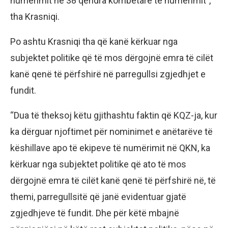
numërimit në 38 qendra kombëtare të numërimit”,
tha Krasniqi.
Po ashtu Krasniqi tha që kanë kërkuar nga
subjektet politike që të mos dërgojnë emra të cilët
kanë qenë të përfshirë në parregullsi zgjedhjet e
fundit.
“Dua të theksoj këtu gjithashtu faktin që KQZ-ja, kur
ka dërguar njoftimet për nominimet e anëtarëve të
këshillave apo të ekipeve të numërimit në QKN, ka
kërkuar nga subjektet politike që ato të mos
dërgojnë emra të cilët kanë qenë të përfshirë në, të
themi, parregullsitë që janë evidentuar gjatë
zgjedhjeve të fundit. Dhe për këtë mbajnë