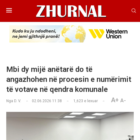
Mbi dy mijë anëtarë do të
angazhohen në procesin e numërimit
të votave në qendra komunale
A+
A-
Nga
D. V.
02.06.2026 11:38
1,623
e lexuar