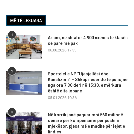
MË TË LEXUARA
1
Arsim, në shtator 4.900 nxënës të klasës
së parë më pak
06.08.2026 17:33
2
Sportelet e NP “Ujësjellësi dhe
Kanalizimi” – Shkup nesër do të punojnë
nga ora 7:30 deri në 15:30, e mërkura
është ditë jopune
05.01.2026 10:36
3
Në korrik janë paguar mbi 560 milionë
denarë për kompensime për pushim
mjekësor, pjesa më e madhe për lejet e
lindjes