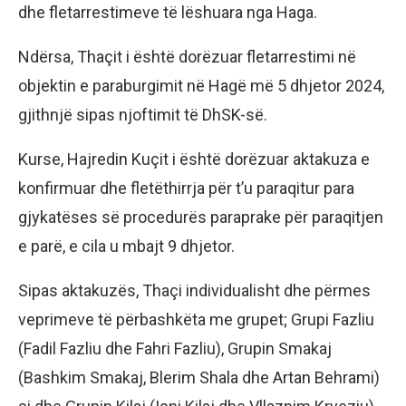
dhe fletarrestimeve të lëshuara nga Haga.
Ndërsa, Thaçit i është dorëzuar fletarrestimi në
objektin e paraburgimit në Hagë më 5 dhjetor 2024,
gjithnjë sipas njoftimit të DhSK-së.
Kurse, Hajredin Kuçit i është dorëzuar aktakuza e
konfirmuar dhe fletëthirrja për t’u paraqitur para
gjykatëses së procedurës paraprake për paraqitjen
e parë, e cila u mbajt 9 dhjetor.
Sipas aktakuzës, Thaçi individualisht dhe përmes
veprimeve të përbashkëta me grupet; Grupi Fazliu
(Fadil Fazliu dhe Fahri Fazliu), Grupin Smakaj
(Bashkim Smakaj, Blerim Shala dhe Artan Behrami)