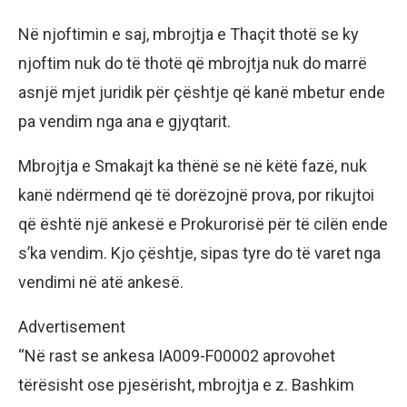
Në njoftimin e saj, mbrojtja e Thaçit thotë se ky
njoftim nuk do të thotë që mbrojtja nuk do marrë
asnjë mjet juridik për çështje që kanë mbetur ende
pa vendim nga ana e gjyqtarit.
Mbrojtja e Smakajt ka thënë se në këtë fazë, nuk
kanë ndërmend që të dorëzojnë prova, por rikujtoi
që është një ankesë e Prokurorisë për të cilën ende
s’ka vendim. Kjo çështje, sipas tyre do të varet nga
vendimi në atë ankesë.
Advertisement
“Në rast se ankesa IA009-F00002 aprovohet
tërësisht ose pjesërisht, mbrojtja e z. Bashkim