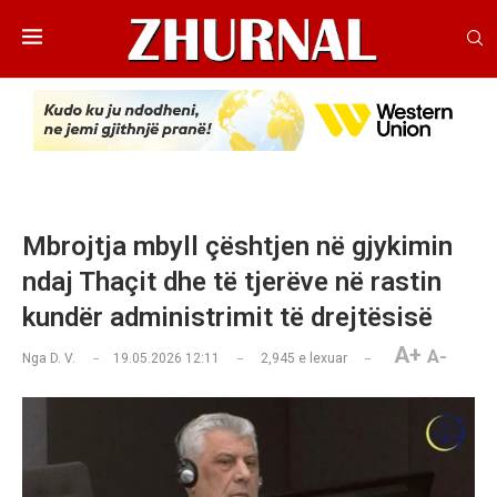
Mbrojtja mbyll çështjen në gjykimin
ndaj Thaçit dhe të tjerëve në rastin
kundër administrimit të drejtësisë
A+
A-
Nga
D. V.
19.05.2026 12:11
2,945
e lexuar