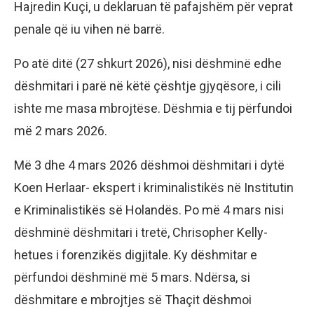
Hajredin Kuçi, u deklaruan të pafajshëm për veprat
penale që iu vihen në barrë.
Po atë ditë (27 shkurt 2026), nisi dëshminë edhe
dëshmitari i parë në këtë çështje gjyqësore, i cili
ishte me masa mbrojtëse. Dëshmia e tij përfundoi
më 2 mars 2026.
Më 3 dhe 4 mars 2026 dëshmoi dëshmitari i dytë
Koen Herlaar- ekspert i kriminalistikës në Institutin
e Kriminalistikës së Holandës. Po më 4 mars nisi
dëshminë dëshmitari i tretë, Chrisopher Kelly-
hetues i forenzikës digjitale. Ky dëshmitar e
përfundoi dëshminë më 5 mars. Ndërsa, si
dëshmitare e mbrojtjes së Thaçit dëshmoi