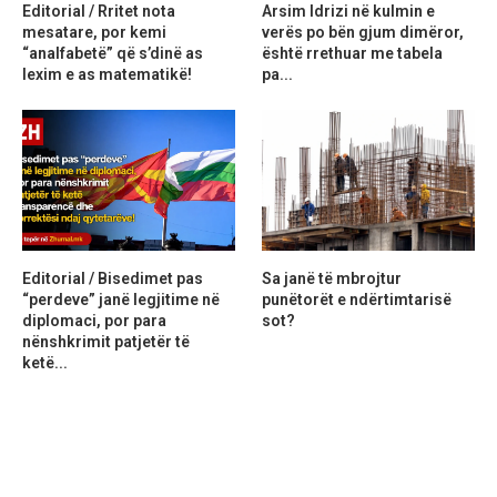
Editorial / Rritet nota
Arsim Idrizi në kulmin e
mesatare, por kemi
verës po bën gjum dimëror,
“analfabetë” që s’dinë as
është rrethuar me tabela
lexim e as matematikë!
pa...
Editorial / Bisedimet pas
Sa janë të mbrojtur
“perdeve” janë legjitime në
punëtorët e ndërtimtarisë
diplomaci, por para
sot?
nënshkrimit patjetër të
ketë...