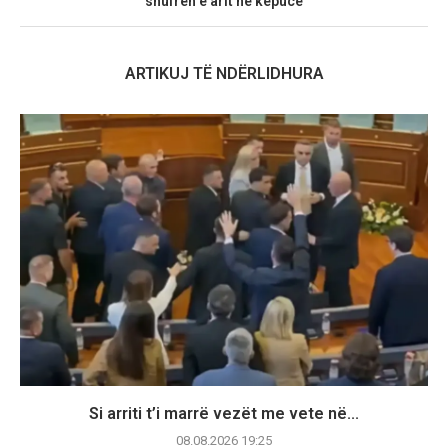
shufrën e arit në këpucë
ARTIKUJ TË NDËRLIDHURA
Si arriti t’i marrë vezët me vete në...
08.08.2026 19:25