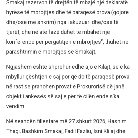
Smakaj rezervon të drejtën të mbajë një deklaratë
hyrëse të mbrojtjes dhe të paraqesë prova (gojore
dhe/ose me shkrim) nga i akuzuari dhe/ose të
tjerët, dhe në atë fazë duhet të mbahet një
konferencë për përgatitjen e mbrojtjes”, thuhet në
parashtrimin e mbrojtjes së Smakajt.
Ngjashëm është shprehur edhe ajo e Kilajt, se e ka
mbyllur çështjen e saj por që do të paraqesë prova
në rast se pranohen provat e Prokurorisë që janë
objekt i ankesës së saj e për të cilën ende s’ka
vendim.
Në seancën fillestare më 27 shkurt 2026, Hashim
Thaçi, Bashkim Smakaj, Fadil Fazliu, Isni Klilaj dhe