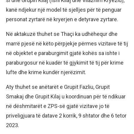
si dhe Grupin Kilaj (Isni Kilaj dhe Vllaznim Kryeziu),
kanë ndjekur një model të sjelljes për të penguar
personat zyrtarë në kryerjen e detyrave zyrtare.
Në aktakuzë thuhet se Thaçi ka udhëhequr dhe
marrë pjesë në këto përpjekje përmes vizitave të tij
në objektet e paraburgimit gjatë kohës sa ishte i
paraburgosur në kuadër të gjykimit të tij për krime
lufte dhe krime kundër njerëzimit.
Aty thuhet se anëtarët e Grupit Fazliu, Grupit
Smakaj dhe Grupit Kilaj u koordinuan për të ndikuar
në dëshmitarët e ZPS-së gjatë vizitave jo të
priveligjuara të datave 2 korrik, 9 shtator dhe 6 tetor
2023.