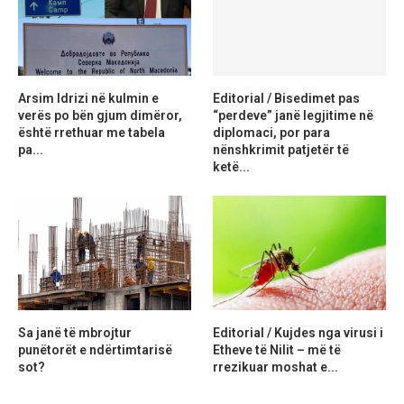
Arsim Idrizi në kulmin e
Editorial / Bisedimet pas
verës po bën gjum dimëror,
“perdeve” janë legjitime në
është rrethuar me tabela
diplomaci, por para
pa...
nënshkrimit patjetër të
ketë...
Sa janë të mbrojtur
Editorial / Kujdes nga virusi i
punëtorët e ndërtimtarisë
Etheve të Nilit – më të
sot?
rrezikuar moshat e...