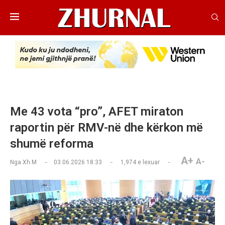
Me 43 vota “pro”, AFET miraton
raportin për RMV-në dhe kërkon më
shumë reforma
A+
A-
Nga
Xh M
03.06.2026 18:33
1,974
e lexuar