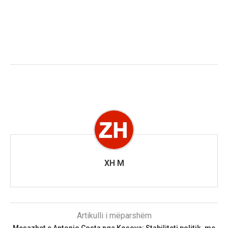
XH M
Artikulli i mëparshëm