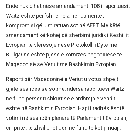
Ende nuk dihet nëse amendamenti 108 i raportuesit
Waitz është përfshirë në amendamentet
kompromisi që u miratuan sot në AFET. Me këtë
amendament kërkohej që shërbimi juridik i Këshillit
Evropian të vlerësojë nëse Protokolli i Dytë me
Bullgarinë është pjesë e kornizës negociuese të
Maqedonisë së Veriut me Bashkimin Evropian.
Raporti për Maqedoninë e Veriut u votua shpejt
gjatë seancës së sotme, ndërsa raportuesi Waitz
në fund përsëriti shkurt se e ardhmja e vendit
është në Bashkimin Evropian. Hapi i radhës është
votimi në seancën plenare të Parlamentit Evropian, i
cili pritet të zhvillohet deri në fund të këtij muaji.