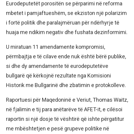
Eurodeputetët porositën se përparimi në reforma
mbetet i pamjaftueshëm, se ekziston një polarizim
i fortë politik dhe paralajmëruan për ndërhyrje të
huaja me ndikim negativ dhe fushata dezinformimi.
U miratuan 11 amendamente kompromisi,
përmbajtja e të cilave ende nuk është bërë publike,
si dhe dy amendamente të eurodeputetëve
bullgarë që kërkojnë rezultate nga Komisioni
Historik me Bullgarinë dhe zbatimin e protokolleve.
Raportuesi për Maqedoninë e Veriut, Thomas Waitz,
në fjalimin e tij para anëtarëve të AFET-it, e cilësoi
raportin si një dosje të vështirë që ishte përgatitur
me mbështetjen e pesë grupeve politike në