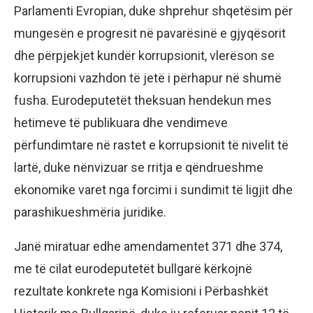
Parlamenti Evropian, duke shprehur shqetësim për
mungesën e progresit në pavarësinë e gjyqësorit
dhe përpjekjet kundër korrupsionit, vlerëson se
korrupsioni vazhdon të jetë i përhapur në shumë
fusha. Eurodeputetët theksuan hendekun mes
hetimeve të publikuara dhe vendimeve
përfundimtare në rastet e korrupsionit të nivelit të
lartë, duke nënvizuar se rritja e qëndrueshme
ekonomike varet nga forcimi i sundimit të ligjit dhe
parashikueshmëria juridike.
Janë miratuar edhe amendamentet 371 dhe 374,
me të cilat eurodeputetët bullgarë kërkojnë
rezultate konkrete nga Komisioni i Përbashkët