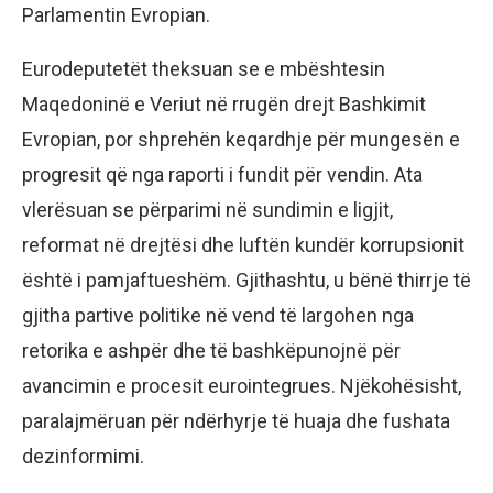
Parlamentin Evropian.
Eurodeputetët theksuan se e mbështesin
Maqedoninë e Veriut në rrugën drejt Bashkimit
Evropian, por shprehën keqardhje për mungesën e
progresit që nga raporti i fundit për vendin. Ata
vlerësuan se përparimi në sundimin e ligjit,
reformat në drejtësi dhe luftën kundër korrupsionit
është i pamjaftueshëm. Gjithashtu, u bënë thirrje të
gjitha partive politike në vend të largohen nga
retorika e ashpër dhe të bashkëpunojnë për
avancimin e procesit eurointegrues. Njëkohësisht,
paralajmëruan për ndërhyrje të huaja dhe fushata
dezinformimi.