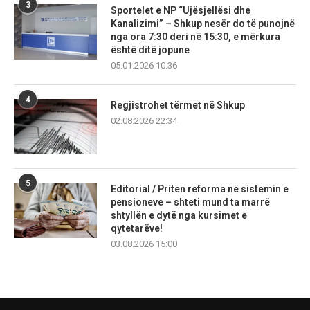
3
Sportelet e NP “Ujësjellësi dhe
Kanalizimi” – Shkup nesër do të punojnë
nga ora 7:30 deri në 15:30, e mërkura
është ditë jopune
05.01.2026 10:36
4
Regjistrohet tërmet në Shkup
02.08.2026 22:34
5
Editorial / Priten reforma në sistemin e
pensioneve – shteti mund ta marrë
shtyllën e dytë nga kursimet e
qytetarëve!
03.08.2026 15:00