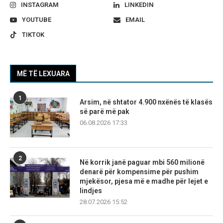
INSTAGRAM
LINKEDIN
YOUTUBE
EMAIL
TIKTOK
MË TË LEXUARA
1
Arsim, në shtator 4.900 nxënës të klasës
së parë më pak
06.08.2026 17:33
2
Në korrik janë paguar mbi 560 milionë
denarë për kompensime për pushim
mjekësor, pjesa më e madhe për lejet e
lindjes
28.07.2026 15:52