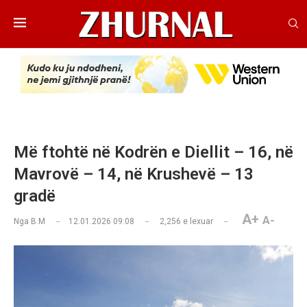
Më ftohtë në Kodrën e Diellit – 16, në
Mavrovë – 14, në Krushevë – 13
gradë
A+
A-
Nga
B.M
12.01.2026 09:08
2,256
e lexuar