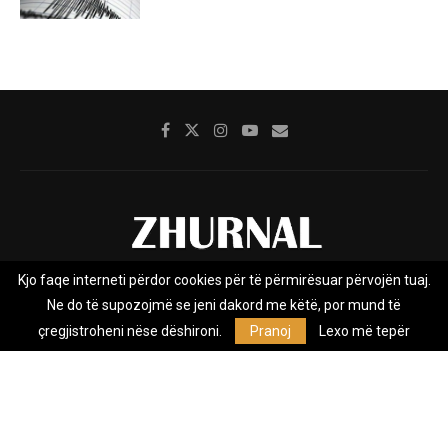
Kjo faqe interneti përdor cookies për të përmirësuar përvojën tuaj.
Rreth nesh
Impresumi
Marketing
Kontakt
Ne do të supozojmë se jeni dakord me këtë, por mund të
Privacy Policy
çregjistroheni nëse dëshironi.
Pranoj
Lexo më tepër
Zhurnal.mk është Agjenci e Lajmeve e pavarur, e themeluar në vitin
2009, që e mbulon Maqedoninë, Kosovën, Shqipërinë edhe lajmet
nga bota.
@2026 - All Right Reserved. Designed and Developed by
Anet.Com.Mk