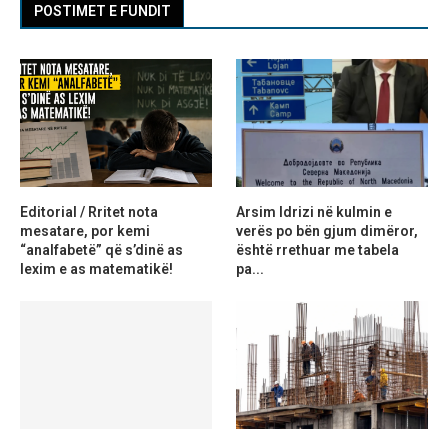
POSTIMET E FUNDIT
Editorial / Rritet nota
Arsim Idrizi në kulmin e
mesatare, por kemi
verës po bën gjum dimëror,
“analfabetë” që s’dinë as
është rrethuar me tabela
lexim e as matematikë!
pa...