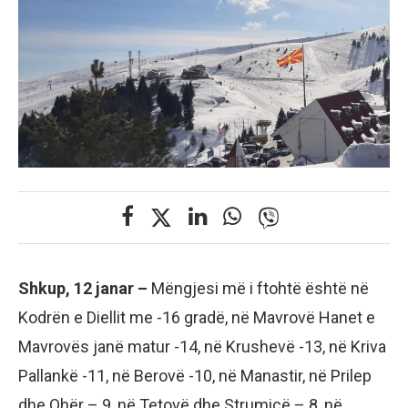
Shkup, 12 janar –
Mëngjesi më i ftohtë është në
Kodrën e Diellit me -16 gradë, në Mavrovë Hanet e
Mavrovës janë matur -14, në Krushevë -13, në Kriva
Pallankë -11, në Berovë -10, në Manastir, në Prilep
dhe Ohër – 9, në Tetovë dhe Strumicë – 8, në