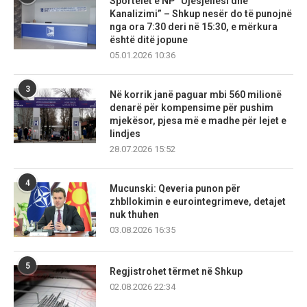
Sportelet e NP “Ujësjellësi dhe
Kanalizimi” – Shkup nesër do të punojnë
nga ora 7:30 deri në 15:30, e mërkura
është ditë jopune
05.01.2026 10:36
3
Në korrik janë paguar mbi 560 milionë
denarë për kompensime për pushim
mjekësor, pjesa më e madhe për lejet e
lindjes
28.07.2026 15:52
4
Mucunski: Qeveria punon për
zhbllokimin e eurointegrimeve, detajet
nuk thuhen
03.08.2026 16:35
5
Regjistrohet tërmet në Shkup
02.08.2026 22:34