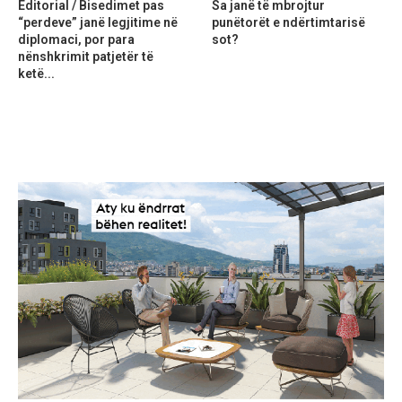
Editorial / Bisedimet pas
Sa janë të mbrojtur
“perdeve” janë legjitime në
punëtorët e ndërtimtarisë
diplomaci, por para
sot?
nënshkrimit patjetër të
ketë...