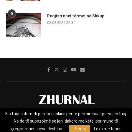
5
Regjistrohet tërmet në Shkup
02.08.2026 22:34
Kjo faqe interneti përdor cookies për të përmirësuar përvojën tuaj.
Rreth nesh
Impresumi
Marketing
Kontakt
Ne do të supozojmë se jeni dakord me këtë, por mund të
Privacy Policy
çregjistroheni nëse dëshironi.
Pranoj
Lexo më tepër