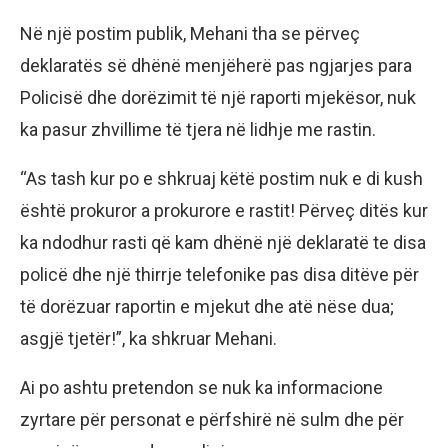
Në një postim publik, Mehani tha se përveç
deklaratës së dhënë menjëherë pas ngjarjes para
Policisë dhe dorëzimit të një raporti mjekësor, nuk
ka pasur zhvillime të tjera në lidhje me rastin.
“As tash kur po e shkruaj këtë postim nuk e di kush
është prokuror a prokurore e rastit! Përveç ditës kur
ka ndodhur rasti që kam dhënë një deklaratë te disa
policë dhe një thirrje telefonike pas disa ditëve për
të dorëzuar raportin e mjekut dhe atë nëse dua;
asgjë tjetër!”, ka shkruar Mehani.
Ai po ashtu pretendon se nuk ka informacione
zyrtare për personat e përfshirë në sulm dhe për