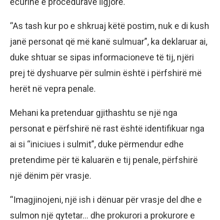
ecurinë e procedurave ligjore.
“As tash kur po e shkruaj këtë postim, nuk e di kush
janë personat që më kanë sulmuar”, ka deklaruar ai,
duke shtuar se sipas informacioneve të tij, njëri
prej të dyshuarve për sulmin është i përfshirë më
herët në vepra penale.
Mehani ka pretenduar gjithashtu se një nga
personat e përfshirë në rast është identifikuar nga
ai si “iniciues i sulmit”, duke përmendur edhe
pretendime për të kaluarën e tij penale, përfshirë
një dënim për vrasje.
“Imagjinojeni, një ish i dënuar për vrasje del dhe e
sulmon një qytetar… dhe prokurori a prokurore e