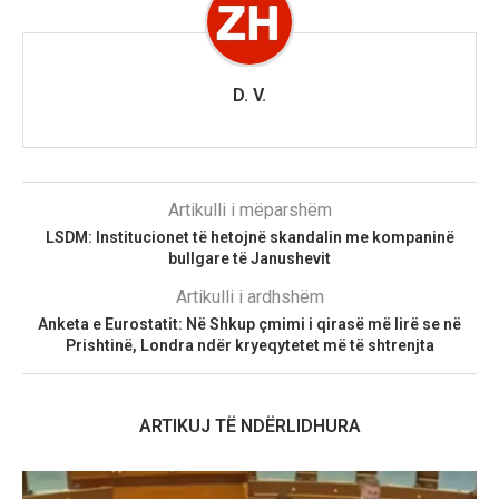
D. V.
Artikulli i mëparshëm
LSDM: Institucionet të hetojnë skandalin me kompaninë
bullgare të Janushevit
Artikulli i ardhshëm
Anketa e Eurostatit: Në Shkup çmimi i qirasë më lirë se në
Prishtinë, Londra ndër kryeqytetet më të shtrenjta
ARTIKUJ TË NDËRLIDHURA