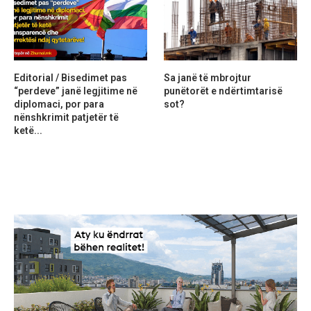
Editorial / Bisedimet pas
Sa janë të mbrojtur
“perdeve” janë legjitime në
punëtorët e ndërtimtarisë
diplomaci, por para
sot?
nënshkrimit patjetër të
ketë...