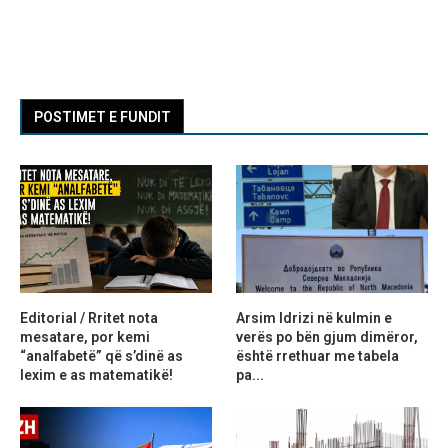
POSTIMET E FUNDIT
Editorial / Rritet nota
Arsim Idrizi në kulmin e
mesatare, por kemi
verës po bën gjum dimëror,
“analfabetë” që s’dinë as
është rrethuar me tabela
lexim e as matematikë!
pa...