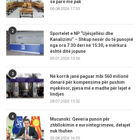
së parë më pak
06.08.2026 17:33
2
Sportelet e NP “Ujësjellësi dhe
Kanalizimi” – Shkup nesër do të punojnë
nga ora 7:30 deri në 15:30, e mërkura
është ditë jopune
05.01.2026 10:36
3
Në korrik janë paguar mbi 560 milionë
denarë për kompensime për pushim
mjekësor, pjesa më e madhe për lejet e
lindjes
28.07.2026 15:52
4
Mucunski: Qeveria punon për
zhbllokimin e eurointegrimeve, detajet
nuk thuhen
03.08.2026 16:35