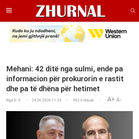
Mehani: 42 ditë nga sulmi, ende pa
informacion për prokurorin e rastit
dhe pa të dhëna për hetimet
A+
A-
Nga
D. V.
24.06.2026 11:33
952
e lexuar