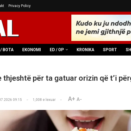
akt
Privacy Policy
/ BOTA
EKONOMI
ED / OP
KRONIKA
SPORT
S
thjeshtë për ta gatuar orizin që t’i pë
A+
A-
07.2026 09:15
1,008
e lexuar