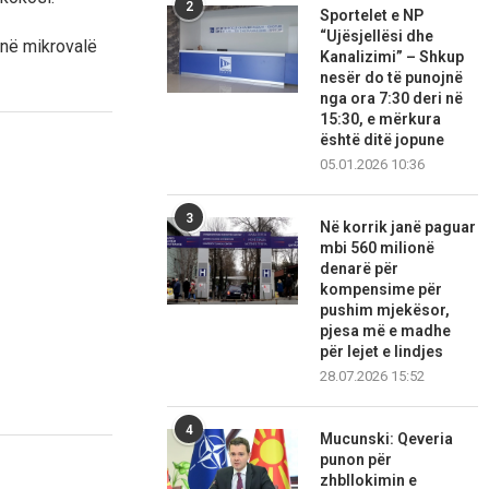
2
Sportelet e NP
“Ujësjellësi dhe
i në mikrovalë
Kanalizimi” – Shkup
nesër do të punojnë
nga ora 7:30 deri në
15:30, e mërkura
është ditë jopune
05.01.2026 10:36
3
Në korrik janë paguar
mbi 560 milionë
denarë për
kompensime për
pushim mjekësor,
pjesa më e madhe
për lejet e lindjes
28.07.2026 15:52
4
Mucunski: Qeveria
punon për
zhbllokimin e