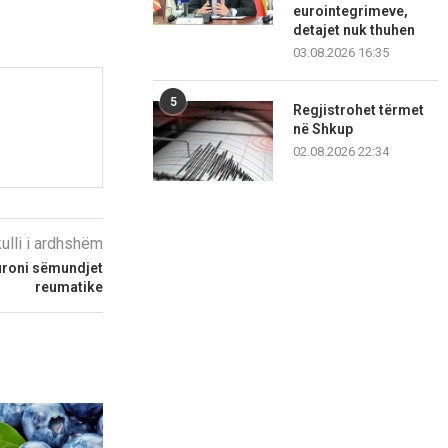
eurointegrimeve,
detajet nuk thuhen
03.08.2026 16:35
5
Regjistrohet tërmet
në Shkup
02.08.2026 22:34
kulli i ardhshëm
uroni sëmundjet
reumatike