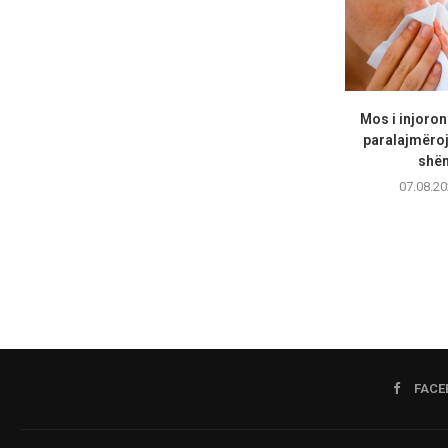
Mos i injoron
paralajmëro
shën
07.08.20
FACE