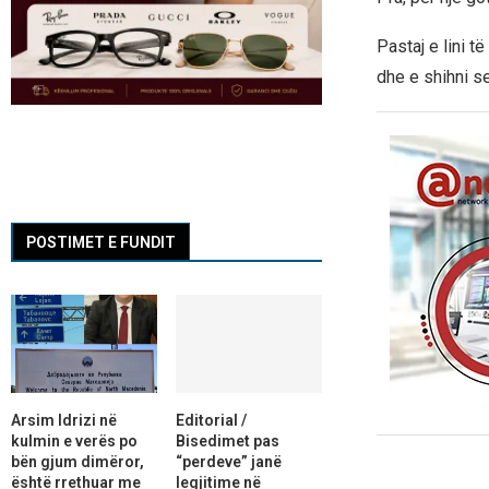
Pastaj e lini t
dhe e shihni se
POSTIMET E FUNDIT
Arsim Idrizi në
Editorial /
kulmin e verës po
Bisedimet pas
bën gjum dimëror,
“perdeve” janë
është rrethuar me
legjitime në