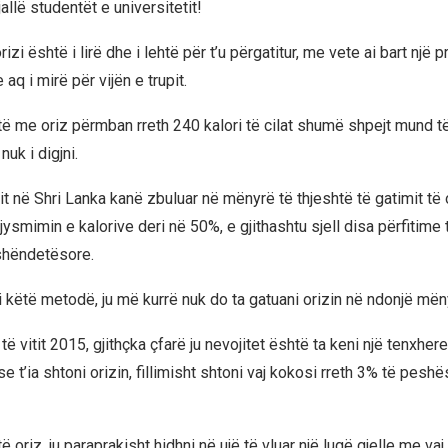
jallë studentët e universitetit!
izi është i lirë dhe i lehtë për t’u përgatitur, me vete ai bart një 
aq i mirë për vijën e trupit.
otë me oriz përmban rreth 240 kalori të cilat shumë shpejt mund 
uk i digjni.
t në Shri Lanka kanë zbuluar në mënyrë të thjeshtë të gatimit të 
ysmimin e kalorive deri në 50%, e gjithashtu sjell disa përfitime 
hëndetësore.
 këtë metodë, ju më kurrë nuk do ta gatuani orizin në ndonjë mëny
të vitit 2015, gjithçka çfarë ju nevojitet është ta keni një tenxher
 se t’ia shtoni orizin, fillimisht shtoni vaj kokosi rreth 3% të peshë
të oriz, ju paraprakisht hidhni në ujë të vluar një lugë gjelle me vaj