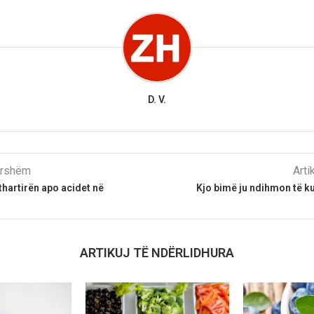
D. V.
parshëm
Arti
thartirën apo acidet në
Kjo bimë ju ndihmon të k
ARTIKUJ TË NDËRLIDHURA