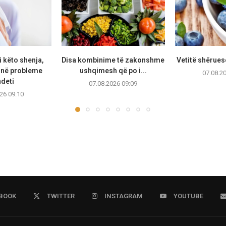
i këto shenja,
Disa kombinime të zakonshme
Vetitë shërues
jnë probleme
ushqimesh që po i...
07.08.2
deti
07.08.2026 09:09
26 09:10
BOOK
TWITTER
INSTAGRAM
YOUTUBE