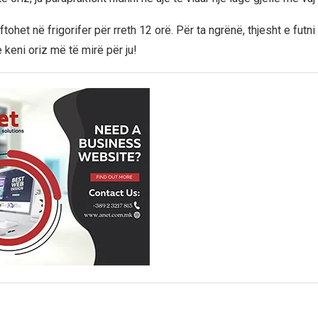
ë ftohet në frigorifer për rreth 12 orë. Për ta ngrënë, thjesht e futn
 keni oriz më të mirë për ju!