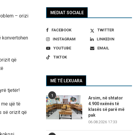
MEDIAT SOCIALE
problem – orizi
FACEBOOK
TWITTER
të konvertohen
INSTAGRAM
LINKEDIN
YOUTUBE
EMAIL
TIKTOK
orizit që
të
MË TË LEXUARA
rë tjetër!
1
Arsim, në shtator
e me ujë të
4.900 nxënës të
klasës së parë më
s së orizit që
pak
06.08.2026 17:33
 kokosi.