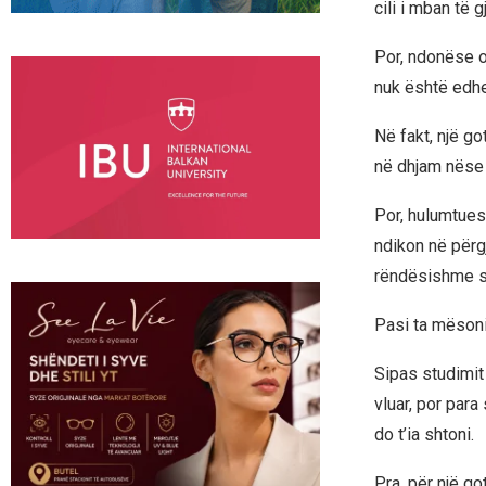
cili i mban të g
Por, ndonëse or
nuk është edhe 
Në fakt, një g
në dhjam nëse n
Por, hulumtuesi
ndikon në përgj
rëndësishme s
Pasi ta mësoni
Sipas studimit 
vluar, por para
do t’ia shtoni.
Pra, për një go