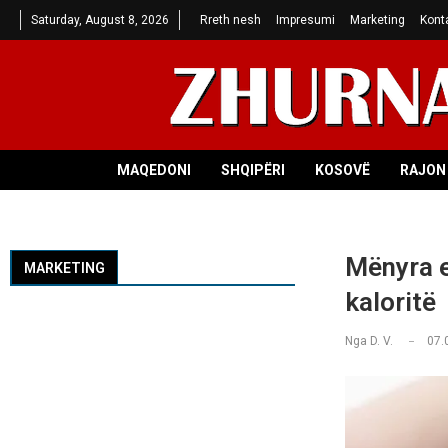
Saturday, August 8, 2026
Rreth nesh
Impresumi
Marketing
Kont
MAQEDONI
SHQIPËRI
KOSOVË
RAJON 
Mënyra e 
MARKETING
kaloritë
Nga
D. V.
07.