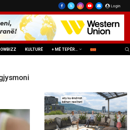
Login
HOWBIZZ
KULTURË
+ MË TEPËR…
rgjysmoni