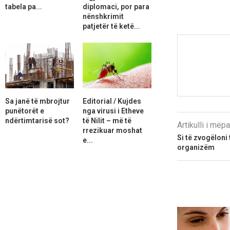
tabela pa...
diplomaci, por para
nënshkrimit
patjetër të ketë...
Sa janë të mbrojtur
Editorial / Kujdes
punëtorët e
nga virusi i Etheve
ndërtimtarisë sot?
të Nilit – më të
Artikulli i më
rrezikuar moshat
Si të zvogëloni 
e...
organizëm