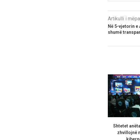
Artikulli i më
Në 5-vjetorin e
shumë transpar
Shtetet anët
zhvillojnë n
kiberne