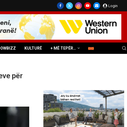
Login
HOWBIZZ
KULTURË
+ MË TEPËR…
eve për