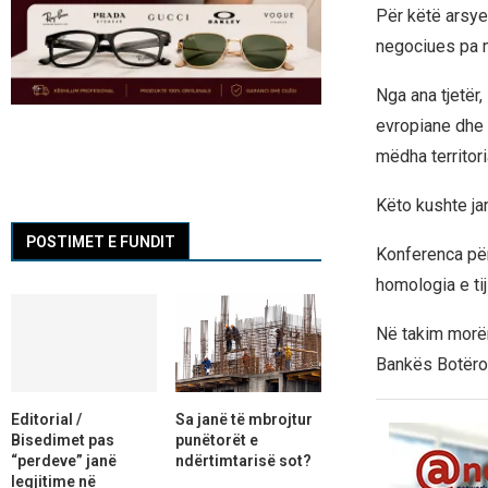
Për këtë arsye,
negociues pa mb
Nga ana tjetër
evropiane dhe 
mëdha territori
Këto kushte ja
POSTIMET E FUNDIT
Konferenca për
homologia e ti
Në takim morën
Bankës Botëror
Editorial /
Sa janë të mbrojtur
Bisedimet pas
punëtorët e
“perdeve” janë
ndërtimtarisë sot?
legjitime në