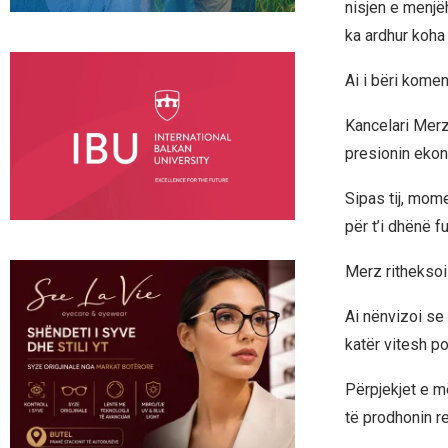
nisjen e menjë
ka ardhur koha 
Ai i bëri komen
Kancelari Merz
presionin ekon
Sipas tij, mome
për t’i dhënë f
Merz ritheksoi
Ai nënvizoi se 
katër vitesh p
Përpjekjet e m
të prodhonin r