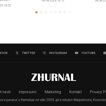
06.08.2026 16:12
06.08.2
26 16:22
BOOK
TWITTER
INSTAGRAM
YOUTUBE
h nesh
Impresumi
Marketing
Kontakt
Privacy P
ve e pavarur, e themeluar në vitin 2009, që e mbulon Maqedoninë, Kosovën,