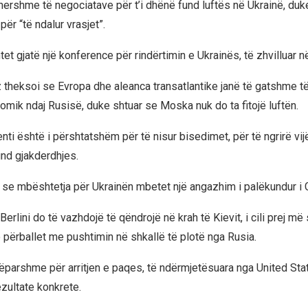
hershme të negociatave për t’i dhënë fund luftës në Ukrainë, duk
për “të ndalur vrasjet”.
tet gjatë një konference për rindërtimin e Ukrainës, të zhvilluar 
 theksoi se Evropa dhe aleanca transatlantike janë të gatshme të 
omik ndaj Rusisë, duke shtuar se Moska nuk do ta fitojë luftën.
nti është i përshtatshëm për të nisur bisedimet, për të ngrirë vijë
und gjakderdhjes.
 se mbështetja për Ukrainën mbetet një angazhim i palëkundur i 
Berlini do të vazhdojë të qëndrojë në krah të Kievit, i cili prej m
o përballet me pushtimin në shkallë të plotë nga Rusia.
ëparshme për arritjen e paqes, të ndërmjetësuara nga United Stat
ezultate konkrete.