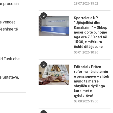
ar procesin
28.07.2026 15:52
2
Sportelet e NP
me vendet
“Ujësjellësi dhe
Kanalizimi” – Shkup
lëshime të
nesër do të punojnë
nga ora 7:30 deri në
15:30, e mërkura
është ditë jopune
05.01.2026 10:36
ld Tusk dhe
3
Editorial / Priten
reforma në sistemin
e pensioneve – shteti
ë Shtatëve,
mund ta marrë
shtyllën e dytë nga
kursimet e
qytetarëve!
03.08.2026 15:00