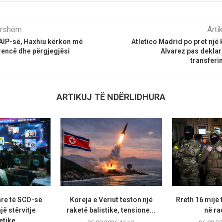
parshëm
Arti
 AIP-së, Haxhiu kërkon më
Atletico Madrid po pret një 
encë dhe përgjegjësi
Alvarez pas deklara
transferi
ARTIKUJ TË NDËRLIDHURA
are të SCO-së
Koreja e Veriut teston një
Rreth 16 mijë 
jë stërvitje
raketë balistike, tensione...
në ra
tike...