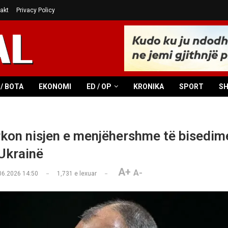
akt
Privacy Policy
/ BOTA
EKONOMI
ED / OP
KRONIKA
SPORT
S
kon nisjen e menjëhershme të bisedim
Ukrainë
A+
A-
06.2026 14:50
1,731
e lexuar