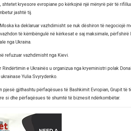
 shtetet kryesore evropiane po kërkojnë një mënyrë për të rifillu
etur jashtë tij.
, Moska ka deklaruar vazhdimisht se nuk dëshiron të negociojë 
vazhdon të këmbëngulë në kërkesat e saj maksimale, përfshirë 
ale nga Ukraina.
në refuzuar vazhdimisht nga Kievi.
 Rindërtimin e Ukrainës u organizua nga kryeministri polak Dona
j ukrainase Yulia Svyrydenko.
 pjesë gjithashtu përfaqësues të Bashkimit Evropian, Grupit të t
e si dhe përfaqësues të shumtë të biznesit ndërkombëtar.