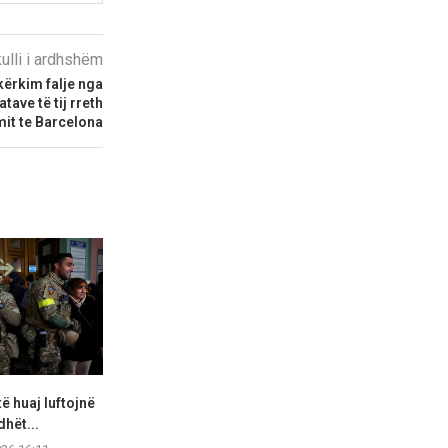
kulli i ardhshëm
kërkim falje nga
tave të tij rreth
mit te Barcelona
të huaj luftojnë
Niveli i ulët i Danubit ”zbulon”
Spanja përgati
dhët...
anijet naziste
total të Die