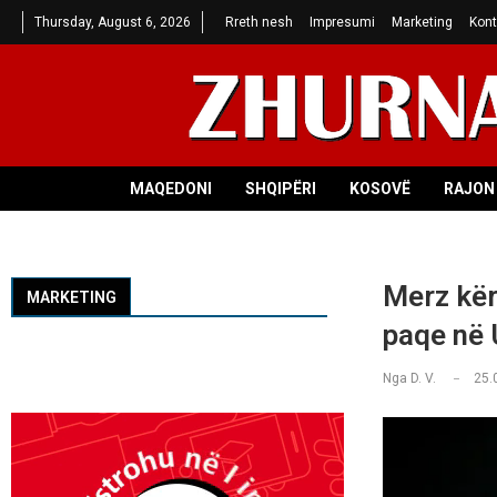
Thursday, August 6, 2026
Rreth nesh
Impresumi
Marketing
Kont
MAQEDONI
SHQIPËRI
KOSOVË
RAJON 
Merz kër
MARKETING
paqe në 
Nga
D. V.
25.