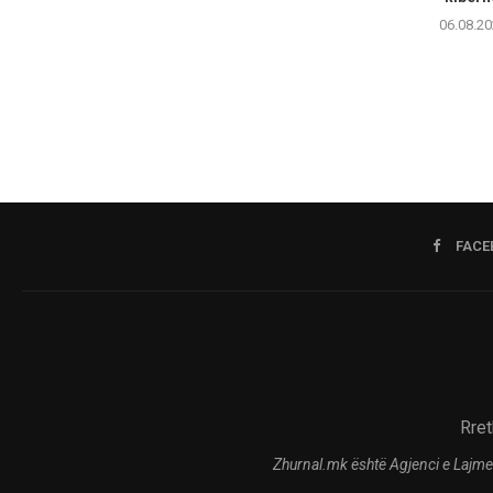
06.08.20
FACE
Rret
Zhurnal.mk është Agjenci e Lajme