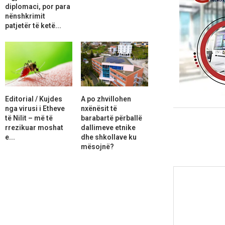
diplomaci, por para
nënshkrimit
patjetër të ketë...
Editorial / Kujdes
A po zhvillohen
nga virusi i Etheve
nxënësit të
të Nilit – më të
barabartë përballë
rrezikuar moshat
dallimeve etnike
e...
dhe shkollave ku
mësojnë?