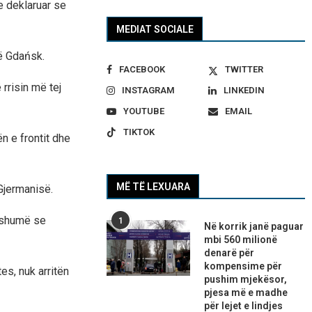
e deklaruar se
MEDIAT SOCIALE
në Gdańsk.
FACEBOOK
TWITTER
rrisin më tej
INSTAGRAM
LINKEDIN
YOUTUBE
EMAIL
TIKTOK
n e frontit dhe
MË TË LEXUARA
Gjermanisë.
ë shumë se
1
Në korrik janë paguar
mbi 560 milionë
denarë për
kompensime për
es, nuk arritën
pushim mjekësor,
pjesa më e madhe
për lejet e lindjes