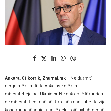
Ankara, 01 korrik, Zhurnal.mk –
Ne duam t’i
dërgojmë samitit të Ankarasë një sinjal
mbështetjeje për Ukrainën. Ne nuk do të lëkundemi
në mbështetjen tonë për Ukrainën dhe duhet të vijë
koha kur udhëheqja ruse të deklarojë gatishmërinë