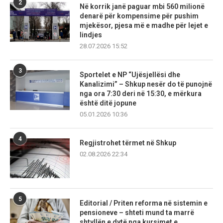
2
Në korrik janë paguar mbi 560 milionë
denarë për kompensime për pushim
mjekësor, pjesa më e madhe për lejet e
lindjes
28.07.2026 15:52
3
Sportelet e NP “Ujësjellësi dhe
Kanalizimi” – Shkup nesër do të punojnë
nga ora 7:30 deri në 15:30, e mërkura
është ditë jopune
05.01.2026 10:36
4
Regjistrohet tërmet në Shkup
02.08.2026 22:34
5
Editorial / Priten reforma në sistemin e
pensioneve – shteti mund ta marrë
shtyllën e dytë nga kursimet e