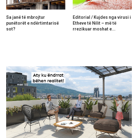
Sa janë të mbrojtur
Editorial / Kujdes nga virusi i
punëtorët e ndërtimtarisë
Etheve të Nilit – më të
sot?
rrezikuar moshat e...