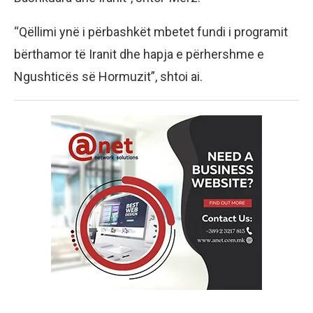
“Qëllimi ynë i përbashkët mbetet fundi i programit
bërthamor të Iranit dhe hapja e përhershme e
Ngushticës së Hormuzit”, shtoi ai.