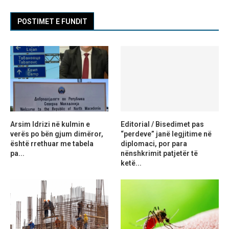
POSTIMET E FUNDIT
Arsim Idrizi në kulmin e
Editorial / Bisedimet pas
verës po bën gjum dimëror,
“perdeve” janë legjitime në
është rrethuar me tabela
diplomaci, por para
pa...
nënshkrimit patjetër të
ketë...