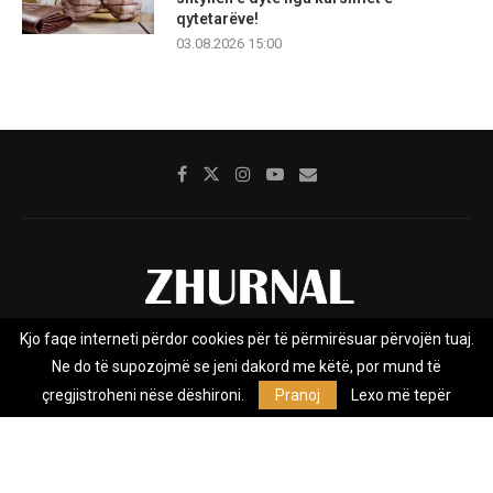
qytetarëve!
03.08.2026 15:00
Kjo faqe interneti përdor cookies për të përmirësuar përvojën tuaj.
Rreth nesh
Impresumi
Marketing
Kontakt
Ne do të supozojmë se jeni dakord me këtë, por mund të
Privacy Policy
çregjistroheni nëse dëshironi.
Pranoj
Lexo më tepër
Zhurnal.mk është Agjenci e Lajmeve e pavarur, e themeluar në vitin
2009, që e mbulon Maqedoninë, Kosovën, Shqipërinë edhe lajmet
nga bota.