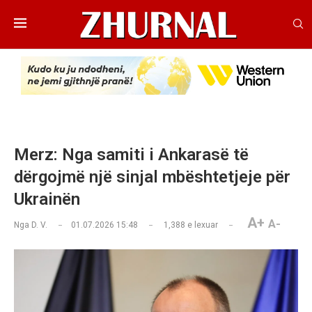
Merz: Nga samiti i Ankarasë të
dërgojmë një sinjal mbështetjeje për
Ukrainën
A+
A-
Nga
D. V.
01.07.2026 15:48
1,388
e lexuar