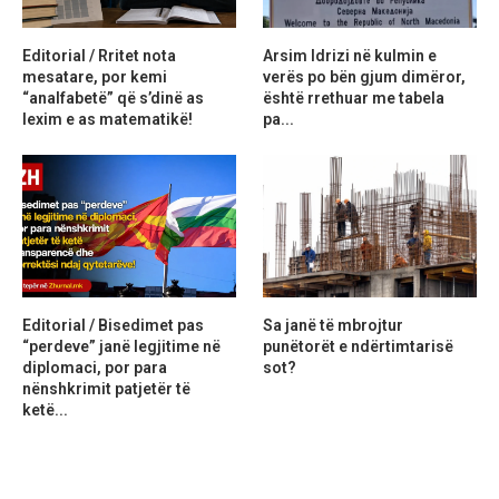
Editorial / Rritet nota
Arsim Idrizi në kulmin e
mesatare, por kemi
verës po bën gjum dimëror,
“analfabetë” që s’dinë as
është rrethuar me tabela
lexim e as matematikë!
pa...
Editorial / Bisedimet pas
Sa janë të mbrojtur
“perdeve” janë legjitime në
punëtorët e ndërtimtarisë
diplomaci, por para
sot?
nënshkrimit patjetër të
ketë...