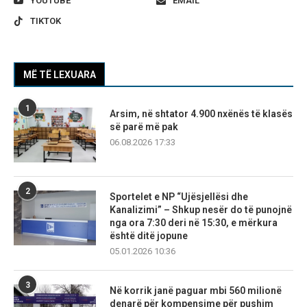
YOUTUBE
EMAIL
TIKTOK
MË TË LEXUARA
1
Arsim, në shtator 4.900 nxënës të klasës
së parë më pak
06.08.2026 17:33
2
Sportelet e NP “Ujësjellësi dhe
Kanalizimi” – Shkup nesër do të punojnë
nga ora 7:30 deri në 15:30, e mërkura
është ditë jopune
05.01.2026 10:36
3
Në korrik janë paguar mbi 560 milionë
denarë për kompensime për pushim