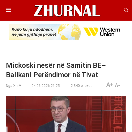
Mickoski nesër në Samitin BE–
Ballkani Perëndimor në Tivat
A+
A-
Nga
Xh M
04.06.2026 21:25
2,340
e lexuar