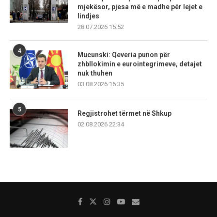
mjekësor, pjesa më e madhe për lejet e
lindjes
28.07.2026 15:52
4
Mucunski: Qeveria punon për
zhbllokimin e eurointegrimeve, detajet
nuk thuhen
03.08.2026 16:35
5
Regjistrohet tërmet në Shkup
02.08.2026 22:34