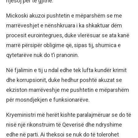
njësoj për të gjithë.
Mickoski akuzoi pushtetin e mëparshëm se me
marrëveshjet e nënshkruara i ka shkaktuar dëm
procesit eurointegrues, duke vlerësuar se ata kanë
marrë përsipër obligime që, sipas tij, shumica e
qytetarëve nuk do t’i pranonin.
Në fjalimin e tij u ndal edhe tek lufta kundër krimit
dhe korrupsionit, duke hedhur poshtë akuzat se
ekziston marrëveshje me pushtetin e mëparshëm
për mosndjekjen e funksionarëve.
Kryeministri më herët kishte paralajmëruar se do të
nisë një rikonstruim të Qeverisë dhe ndryshime
edhe në parti. Ai theksoi se nuk do të tolerohet