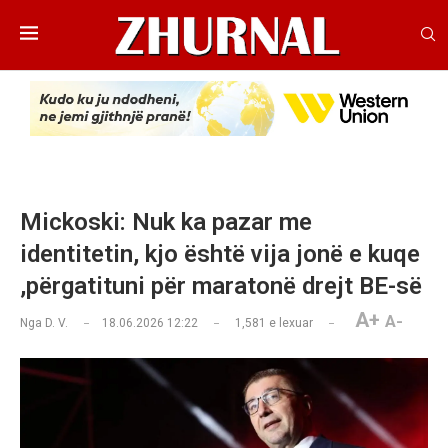
Mickoski: Nuk ka pazar me
identitetin, kjo është vija jonë e kuqe
,përgatituni për maratonë drejt BE-së
A+
A-
Nga
D. V.
18.06.2026 12:22
1,581
e lexuar