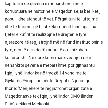
kapitullim që qeveria e mëparshme, më e
korruptuara në historinë e Maqedonisë, ia bëri këtij
populli dhe atdheut të vet. Përgatituni të luftojmë
dhe të fitojmë, që bashkëkombësit tanë nga ana
tjetër e kufirit të realizojnë të drejtën e tyre
njerëzore, të regjistrojnë më në fund institucionin e
tyre, nën të cilin do të mund të organizohen
kulturorisht. Në dorë kemi marrëveshjen që e
nënshkroi qeveria e mëparshme, por gjithashtu
fqinji ynë lindor ka në tryezë 14 vendime të
Gjykatës Evropiane për të Drejtat e Njeriut që
thonë: ‘Menjëherë të regjistrohet organizata e
Maqedonasve tek fqinji ynë lindor, OMO Ilinden
Pirin”, deklaroi Mickoski.