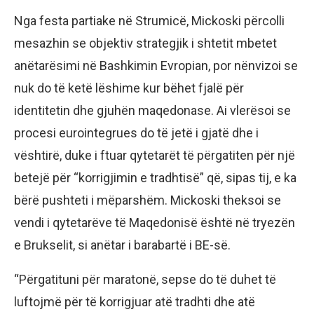
Nga festa partiake në Strumicë, Mickoski përcolli
mesazhin se objektiv strategjik i shtetit mbetet
anëtarësimi në Bashkimin Evropian, por nënvizoi se
nuk do të ketë lëshime kur bëhet fjalë për
identitetin dhe gjuhën maqedonase. Ai vlerësoi se
procesi eurointegrues do të jetë i gjatë dhe i
vështirë, duke i ftuar qytetarët të përgatiten për një
betejë për “korrigjimin e tradhtisë” që, sipas tij, e ka
bërë pushteti i mëparshëm. Mickoski theksoi se
vendi i qytetarëve të Maqedonisë është në tryezën
e Brukselit, si anëtar i barabartë i BE-së.
“Përgatituni për maratonë, sepse do të duhet të
luftojmë për të korrigjuar atë tradhti dhe atë