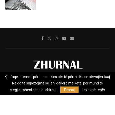
Kjo faqe interneti përdor cookies për të përmirësuar përvojën tuaj.
Rreth nesh
Impresumi
Marketing
Kontakt
Ne do të supozojmë se jeni dakord me këtë, por mund të
Privacy Policy
çregjistroheni nëse dëshironi.
Pranoj
Lexo më tepër
Zhurnal.mk është Agjenci e Lajmeve e pavarur, e themeluar në vitin
2009, që e mbulon Maqedoninë, Kosovën, Shqipërinë edhe lajmet
nga bota.
@2026 - All Right Reserved. Designed and Developed by