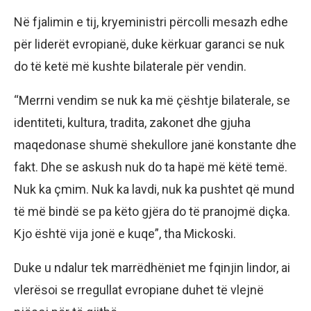
Në fjalimin e tij, kryeministri përcolli mesazh edhe
për liderët evropianë, duke kërkuar garanci se nuk
do të ketë më kushte bilaterale për vendin.
“Merrni vendim se nuk ka më çështje bilaterale, se
identiteti, kultura, tradita, zakonet dhe gjuha
maqedonase shumë shekullore janë konstante dhe
fakt. Dhe se askush nuk do ta hapë më këtë temë.
Nuk ka çmim. Nuk ka lavdi, nuk ka pushtet që mund
të më bindë se pa këto gjëra do të pranojmë diçka.
Kjo është vija jonë e kuqe”, tha Mickoski.
Duke u ndalur tek marrëdhëniet me fqinjin lindor, ai
vlerësoi se rregullat evropiane duhet të vlejnë