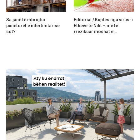
Sa janë të mbrojtur
Editorial / Kujdes nga virusi i
punëtorët e ndërtimtarisë
Etheve të Nilit – më të
sot?
rrezikuar moshat e...