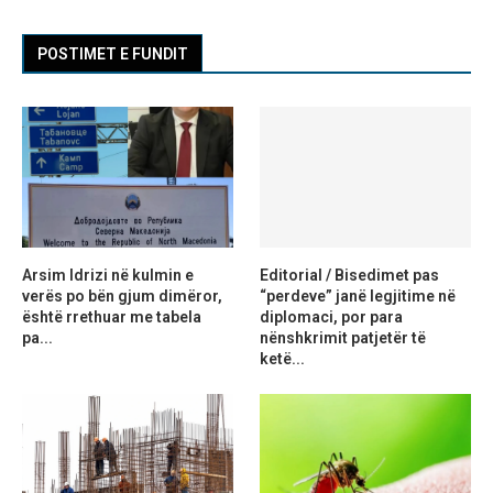
POSTIMET E FUNDIT
Arsim Idrizi në kulmin e
Editorial / Bisedimet pas
verës po bën gjum dimëror,
“perdeve” janë legjitime në
është rrethuar me tabela
diplomaci, por para
pa...
nënshkrimit patjetër të
ketë...