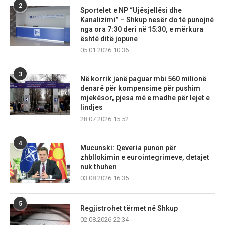
2
Sportelet e NP “Ujësjellësi dhe
Kanalizimi” – Shkup nesër do të punojnë
nga ora 7:30 deri në 15:30, e mërkura
është ditë jopune
05.01.2026 10:36
3
Në korrik janë paguar mbi 560 milionë
denarë për kompensime për pushim
mjekësor, pjesa më e madhe për lejet e
lindjes
28.07.2026 15:52
4
Mucunski: Qeveria punon për
zhbllokimin e eurointegrimeve, detajet
nuk thuhen
03.08.2026 16:35
5
Regjistrohet tërmet në Shkup
02.08.2026 22:34