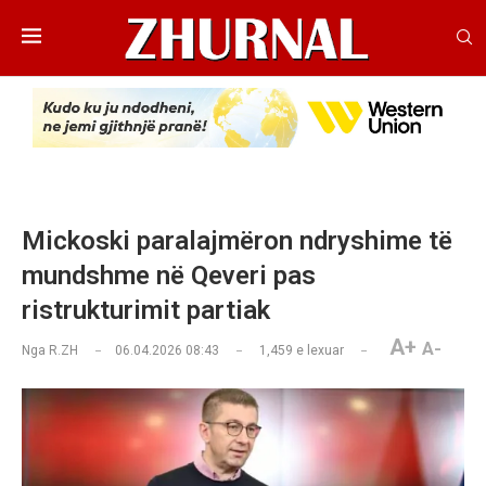
Mickoski paralajmëron ndryshime të
mundshme në Qeveri pas
ristrukturimit partiak
A+
A-
Nga
R.ZH
06.04.2026 08:43
1,459
e lexuar