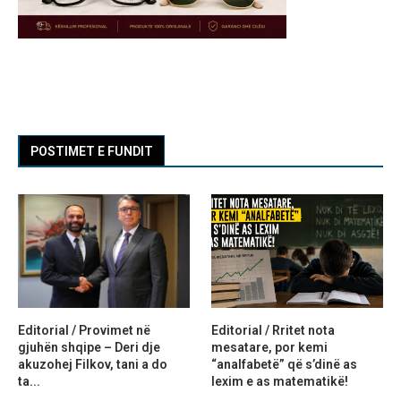
POSTIMET E FUNDIT
Editorial / Provimet në
Editorial / Rritet nota
gjuhën shqipe – Deri dje
mesatare, por kemi
akuzohej Filkov, tani a do
“analfabetë” që s’dinë as
ta...
lexim e as matematikë!