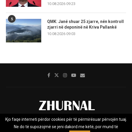
10.08.2026 09:23
5
QMK: Janë shuar 25 zjarre, nën kontroll
zjarri në deponinë në Kriva Pallankë
10.08.2026 09:03
Kjo faqe interneti përdor cookies për të përmirësuar përvojën tuaj.
Rreth nesh
Impresumi
Marketing
Kontakt
Ne do të supozojmë se jeni dakord me këtë, por mund të
Privacy Policy