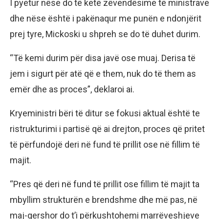
I pyetur nëse do të ketë zëvendësime të ministrave
dhe nëse është i pakënaqur me punën e ndonjërit
prej tyre, Mickoski u shpreh se do të duhet durim.
“Të kemi durim për disa javë ose muaj. Derisa të
jem i sigurt për atë që e them, nuk do të them as
emër dhe as proces”, deklaroi ai.
Kryeministri bëri të ditur se fokusi aktual është te
ristrukturimi i partisë që ai drejton, proces që pritet
të përfundojë deri në fund të prillit ose në fillim të
majit.
“Pres që deri në fund të prillit ose fillim të majit ta
mbyllim strukturën e brendshme dhe më pas, në
maj-qershor do t’i përkushtohemi marrëveshjeve