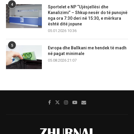
4
Sportelet e NP “Ujësjellësi dhe
Kanalizimi” – Shkup nesër do të punojnë
nga ora 7:30 deri në 15:30, e mërkura
është ditë jopune
05.01.2026 10:36
5
Evropa dhe Ballkani me hendek të madh
në pagat minimale
05.08.2026 21:07