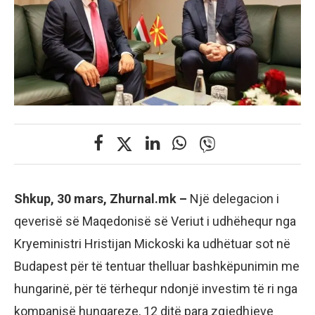
Shkup, 30 mars, Zhurnal.mk –
Një delegacion i
qeverisë së Maqedonisë së Veriut i udhëhequr nga
Kryeministri Hristijan Mickoski ka udhëtuar sot në
Budapest për të tentuar thelluar bashkëpunimin me
hungarinë, për të tërhequr ndonjë investim të ri nga
kompanisë hungareze, 12 ditë para zgjedhjeve