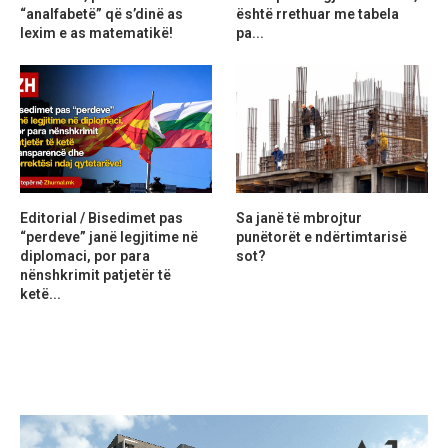
“analfabetë” që s’dinë as
është rrethuar me tabela
lexim e as matematikë!
pa...
Editorial / Bisedimet pas
Sa janë të mbrojtur
“perdeve” janë legjitime në
punëtorët e ndërtimtarisë
diplomaci, por para
sot?
nënshkrimit patjetër të
ketë...