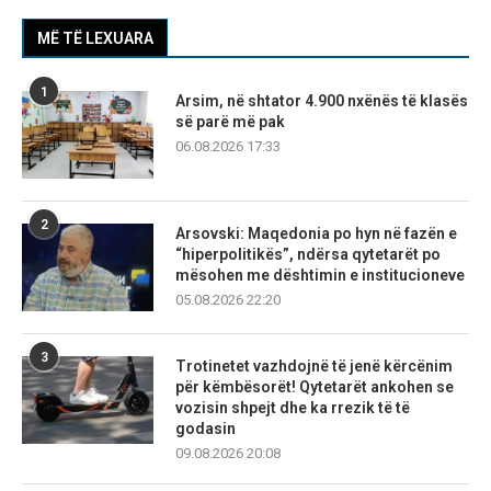
MË TË LEXUARA
1
Arsim, në shtator 4.900 nxënës të klasës
së parë më pak
06.08.2026 17:33
2
Arsovski: Maqedonia po hyn në fazën e
“hiperpolitikës”, ndërsa qytetarët po
mësohen me dështimin e institucioneve
05.08.2026 22:20
3
Trotinetet vazhdojnë të jenë kërcënim
për këmbësorët! Qytetarët ankohen se
vozisin shpejt dhe ka rrezik të të
godasin
09.08.2026 20:08