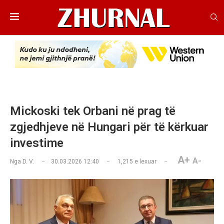
Mickoski tek Orbani në prag të
zgjedhjeve në Hungari për të kërkuar
investime
A+
A-
Nga
D. V.
30.03.2026 12:40
1,215
e lexuar