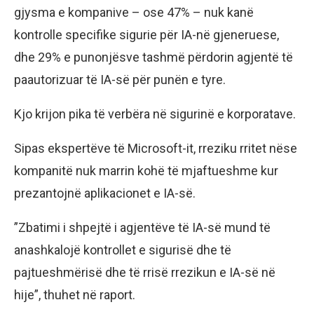
gjysma e kompanive – ose 47% – nuk kanë
kontrolle specifike sigurie për IA-në gjeneruese,
dhe 29% e punonjësve tashmë përdorin agjentë të
paautorizuar të IA-së për punën e tyre.
Kjo krijon pika të verbëra në sigurinë e korporatave.
Sipas ekspertëve të Microsoft-it, rreziku rritet nëse
kompanitë nuk marrin kohë të mjaftueshme kur
prezantojnë aplikacionet e IA-së.
”Zbatimi i shpejtë i agjentëve të IA-së mund të
anashkalojë kontrollet e sigurisë dhe të
pajtueshmërisë dhe të rrisë rrezikun e IA-së në
hije”, thuhet në raport.