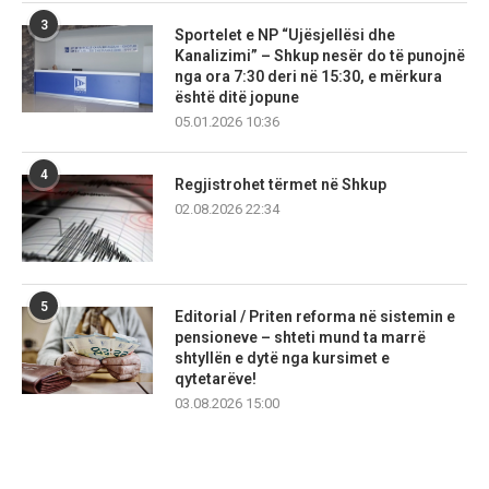
3
Sportelet e NP “Ujësjellësi dhe
Kanalizimi” – Shkup nesër do të punojnë
nga ora 7:30 deri në 15:30, e mërkura
është ditë jopune
05.01.2026 10:36
4
Regjistrohet tërmet në Shkup
02.08.2026 22:34
5
Editorial / Priten reforma në sistemin e
pensioneve – shteti mund ta marrë
shtyllën e dytë nga kursimet e
qytetarëve!
03.08.2026 15:00