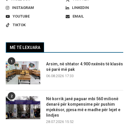
INSTAGRAM
LINKEDIN
YOUTUBE
EMAIL
TIKTOK
MË TË LEXUARA
1
Arsim, në shtator 4.900 nxënës të klasës
së parë më pak
06.08.2026 17:33
2
Në korrik janë paguar mbi 560 milionë
denarë për kompensime për pushim
mjekësor, pjesa më e madhe për lejet e
lindjes
28.07.2026 15:52