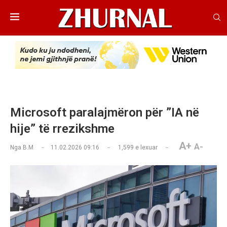
Microsoft paralajmëron për ”IA në
hije” të rrezikshme
A+
A-
Nga
B.M
11.02.2026 09:16
1,599
e lexuar