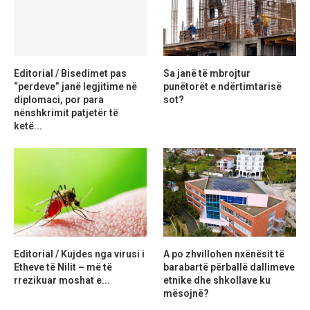
Editorial / Bisedimet pas
Sa janë të mbrojtur
“perdeve” janë legjitime në
punëtorët e ndërtimtarisë
diplomaci, por para
sot?
nënshkrimit patjetër të
ketë...
Editorial / Kujdes nga virusi i
A po zhvillohen nxënësit të
Etheve të Nilit – më të
barabartë përballë dallimeve
rrezikuar moshat e...
etnike dhe shkollave ku
mësojnë?