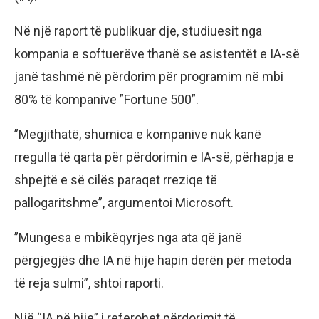
Në një raport të publikuar dje, studiuesit nga
kompania e softuerëve thanë se asistentët e IA-së
janë tashmë në përdorim për programim në mbi
80% të kompanive ”Fortune 500”.
”Megjithatë, shumica e kompanive nuk kanë
rregulla të qarta për përdorimin e IA-së, përhapja e
shpejtë e së cilës paraqet rreziqe të
pallogaritshme”, argumentoi Microsoft.
”Mungesa e mbikëqyrjes nga ata që janë
përgjegjës dhe IA në hije hapin derën për metoda
të reja sulmi”, shtoi raporti.
Një “IA në hije” i referohet përdorimit të