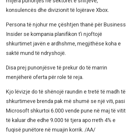
mijëra punonjës në sektorët e shitjeve,
konsulencës dhe divizionit të lojërave Xbox.
Persona të njohur me çështjen thanë për Business
Insider se kompania planifikon t’i njoftojë
shkurtimet javën e ardhshme, megjithëse koha e
saktë mund të ndryshojë.
Disa prej punonjësve të prekur do të marrin
menjëherë oferta për role të reja.
Kjo lëvizje do të shënojë raundin e tretë të madh të
shkurtimeve brenda pak më shumë se një viti, pasi
Microsoft shkurtoi 6.000 vende pune në maj të vitit
të kaluar dhe edhe 9.000 të tjera apo rreth 4% e
fuqisë punëtore në muajin korrik. /AA/