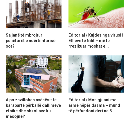
Sa janë të mbrojtur
Editorial / Kujdes nga virusi i
punëtorët e ndërtimtarisë
Etheve të Nilit – më të
sot?
rrezikuar moshat e...
A po zhvillohen nxënësit të
Editorial / Mos gjuani me
barabartë përballë dallimeve
armë nëpër dasma – mund
etnike dhe shkollave ku
të përfundoni deri në 5...
mësojnë?