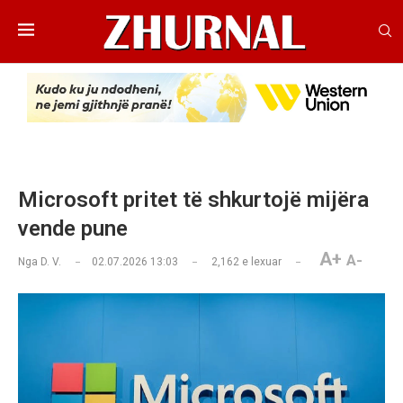
Microsoft pritet të shkurtojë mijëra
vende pune
A+
A-
Nga
D. V.
02.07.2026 13:03
2,162
e lexuar