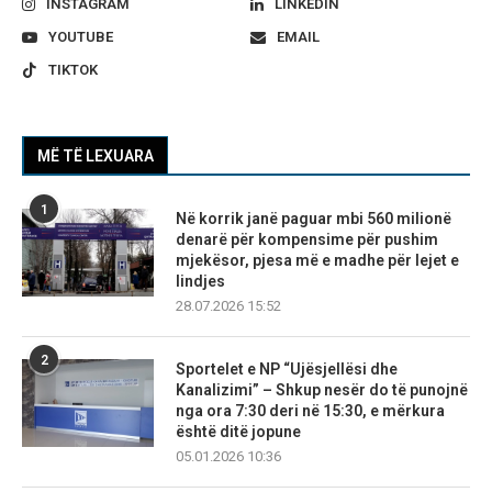
INSTAGRAM
LINKEDIN
YOUTUBE
EMAIL
TIKTOK
MË TË LEXUARA
1
Në korrik janë paguar mbi 560 milionë
denarë për kompensime për pushim
mjekësor, pjesa më e madhe për lejet e
lindjes
28.07.2026 15:52
2
Sportelet e NP “Ujësjellësi dhe
Kanalizimi” – Shkup nesër do të punojnë
nga ora 7:30 deri në 15:30, e mërkura
është ditë jopune
05.01.2026 10:36