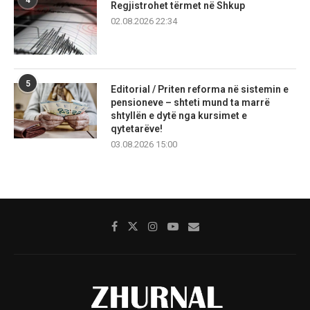
Regjistrohet tërmet në Shkup
02.08.2026 22:34
5
Editorial / Priten reforma në sistemin e
pensioneve – shteti mund ta marrë
shtyllën e dytë nga kursimet e
qytetarëve!
03.08.2026 15:00