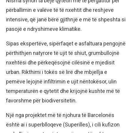
Nisma synon ta bëjë qytetin më të përgatitur për
përballimin e valëve të të nxehtit dhe reshjeve
intensive, që janë bërë gjithnjë e më të shpeshta si
pasojë e ndryshimeve klimatike.
Sipas ekspertëve, sipërfaqet e asfaltuara pengojnë
përthithjen natyrore të ujit të shiut, grumbullojnë
nxehtësi dhe përkeqësojnë cilësinë e mjedisit
urban. Rikthimi i tokës së lirë dhe mbjellja e
pemëve lejojnë infiltrimin e ujit nëntokësor, ulin
temperaturën e qytetit dhe krijojnë kushte më të
favorshme për biodiversitetin.
Një nga projektet më të njohura të Barcelonës
është ai i superblloqeve (Superilles), i cili kufizon