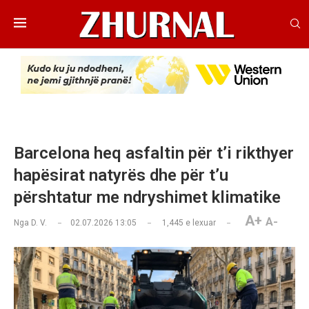
Barcelona heq asfaltin për t’i rikthyer
hapësirat natyrës dhe për t’u
përshtatur me ndryshimet klimatike
A+
A-
Nga
D. V.
02.07.2026 13:05
1,445
e lexuar