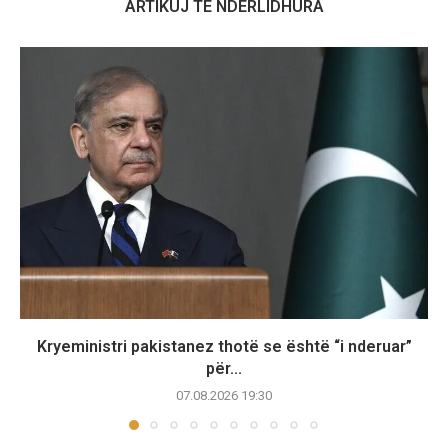
ARTIKUJ TË NDËRLIDHURA
Kryeministri pakistanez thotë se është “i nderuar”
për...
07.08.2026 19:30