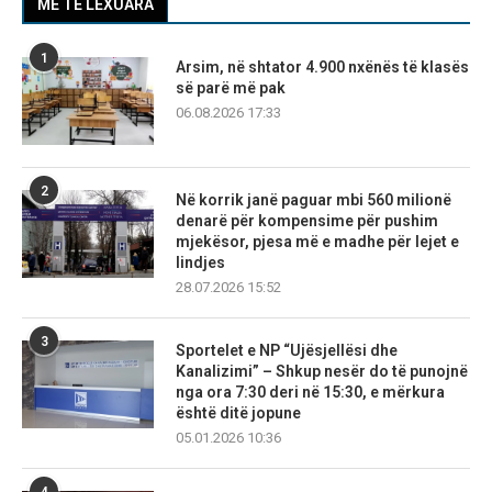
MË TË LEXUARA
1
Arsim, në shtator 4.900 nxënës të klasës
së parë më pak
06.08.2026 17:33
2
Në korrik janë paguar mbi 560 milionë
denarë për kompensime për pushim
mjekësor, pjesa më e madhe për lejet e
lindjes
28.07.2026 15:52
3
Sportelet e NP “Ujësjellësi dhe
Kanalizimi” – Shkup nesër do të punojnë
nga ora 7:30 deri në 15:30, e mërkura
është ditë jopune
05.01.2026 10:36
4