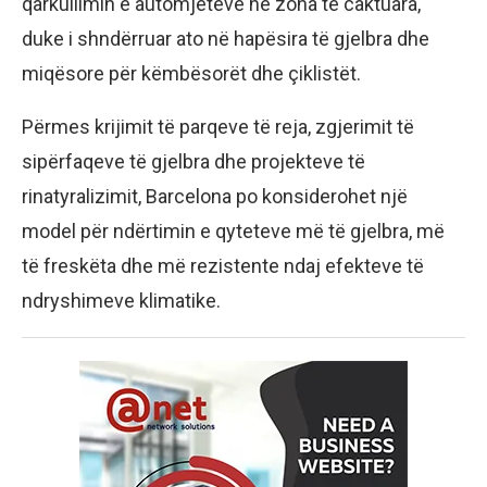
qarkullimin e automjeteve në zona të caktuara,
duke i shndërruar ato në hapësira të gjelbra dhe
miqësore për këmbësorët dhe çiklistët.
Përmes krijimit të parqeve të reja, zgjerimit të
sipërfaqeve të gjelbra dhe projekteve të
rinatyralizimit, Barcelona po konsiderohet një
model për ndërtimin e qyteteve më të gjelbra, më
të freskëta dhe më rezistente ndaj efekteve të
ndryshimeve klimatike.