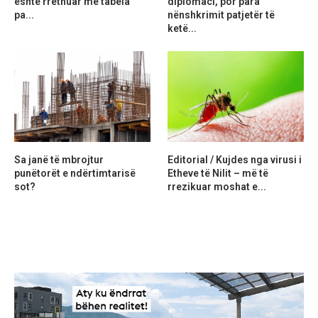
është rrethuar me tabela
diplomaci, por para
pa...
nënshkrimit patjetër të
ketë...
Sa janë të mbrojtur
Editorial / Kujdes nga virusi i
punëtorët e ndërtimtarisë
Etheve të Nilit – më të
sot?
rrezikuar moshat e...