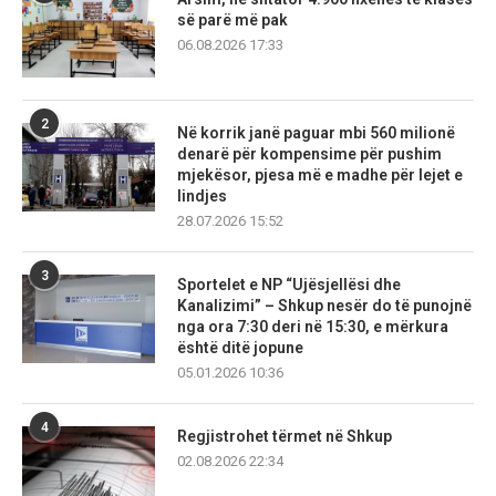
së parë më pak
06.08.2026 17:33
2
Në korrik janë paguar mbi 560 milionë
denarë për kompensime për pushim
mjekësor, pjesa më e madhe për lejet e
lindjes
28.07.2026 15:52
3
Sportelet e NP “Ujësjellësi dhe
Kanalizimi” – Shkup nesër do të punojnë
nga ora 7:30 deri në 15:30, e mërkura
është ditë jopune
05.01.2026 10:36
4
Regjistrohet tërmet në Shkup
02.08.2026 22:34