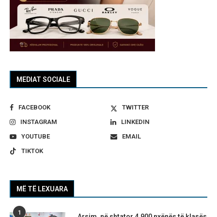
MEDIAT SOCIALE
FACEBOOK
TWITTER
INSTAGRAM
LINKEDIN
YOUTUBE
EMAIL
TIKTOK
MË TË LEXUARA
1
Arsim, në shtator 4.900 nxënës të klasës