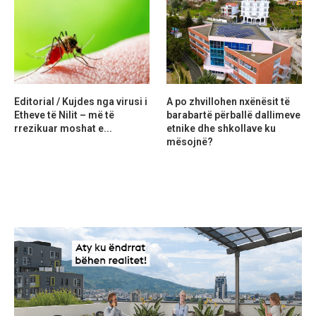
Editorial / Kujdes nga virusi i
A po zhvillohen nxënësit të
Etheve të Nilit – më të
barabartë përballë dallimeve
rrezikuar moshat e...
etnike dhe shkollave ku
mësojnë?