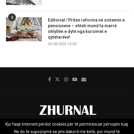
5
Editorial / Priten reforma në sistemin e
pensioneve – shteti mund ta marrë
shtyllën e dytë nga kursimet e
qytetarëve!
03.08.2026 15:00
Kjo faqe interneti përdor cookies për të përmirësuar përvojën tuaj.
Rreth nesh
Impresumi
Marketing
Kontakt
Ne do të supozojmë se jeni dakord me këtë, por mund të