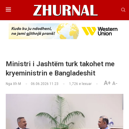
Ministri i Jashtëm turk takohet me
kryeministrin e Bangladeshit
A+
A-
Nga
Xh M
06.06.2026 11:23
1,726
e lexuar