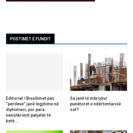
POSTIMET E FUNDIT
Editorial / Bisedimet pas
Sa janë të mbrojtur
“perdeve” janë legjitime në
punëtorët e ndërtimtarisë
diplomaci, por para
sot?
nënshkrimit patjetër të
ketë...