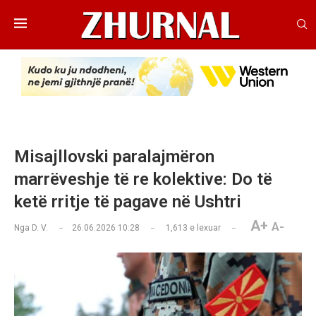
Misajllovski paralajmëron
marrëveshje të re kolektive: Do të
ketë rritje të pagave në Ushtri
A+
A-
Nga
D. V.
26.06.2026 10:28
1,613
e lexuar