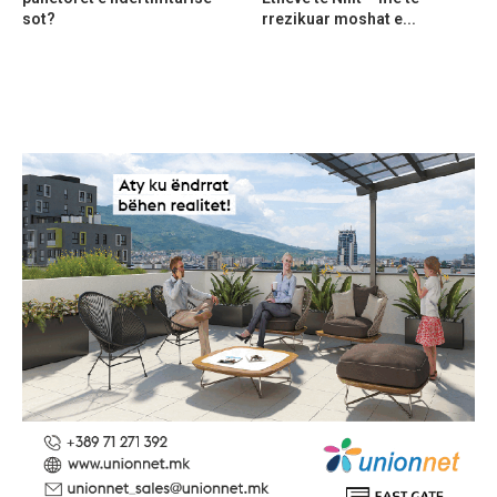
sot?
rrezikuar moshat e...