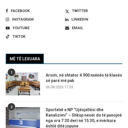
FACEBOOK
TWITTER
INSTAGRAM
LINKEDIN
YOUTUBE
EMAIL
TIKTOK
MË TË LEXUARA
1
Arsim, në shtator 4.900 nxënës të klasës
së parë më pak
06.08.2026 17:33
2
Sportelet e NP “Ujësjellësi dhe
Kanalizimi” – Shkup nesër do të punojnë
nga ora 7:30 deri në 15:30, e mërkura
është ditë jopune