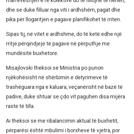
marrëveshjen e re kolektive do të fillojnë të hënën,
dhe se duke filluar nga viti i ardhshëm, pagat dhe
pika për llogaritjen e pagave planifikohet të rriten.
Sipas tij, në vitet e ardhshme, do të ketë edhe një
rritje përqindjeje të pagave në përputhje me
mundësitë buxhetore.
Misajlovski theksoi se Ministria po punon
njëkohësisht në shërbimin e detyrimeve të
trashëguara nga e kaluara, veçanërisht në bazë të
padive, duke shtuar se çdo vit paguhen disa mijëra
raste të tilla.
Ai theksoi se me ribalancimin aktual të buxhetit,
përparësi është mbulimi i borxheve të vjetra, por