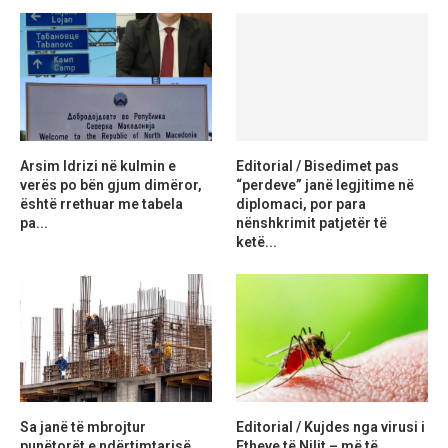
Arsim Idrizi në kulmin e
Editorial / Bisedimet pas
verës po bën gjum dimëror,
“perdeve” janë legjitime në
është rrethuar me tabela
diplomaci, por para
pa...
nënshkrimit patjetër të
ketë...
Sa janë të mbrojtur
Editorial / Kujdes nga virusi i
punëtorët e ndërtimtarisë
Etheve të Nilit – më të