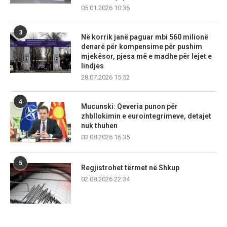
05.01.2026 10:36
3
Në korrik janë paguar mbi 560 milionë
denarë për kompensime për pushim
mjekësor, pjesa më e madhe për lejet e
lindjes
28.07.2026 15:52
4
Mucunski: Qeveria punon për
zhbllokimin e eurointegrimeve, detajet
nuk thuhen
03.08.2026 16:35
5
Regjistrohet tërmet në Shkup
02.08.2026 22:34