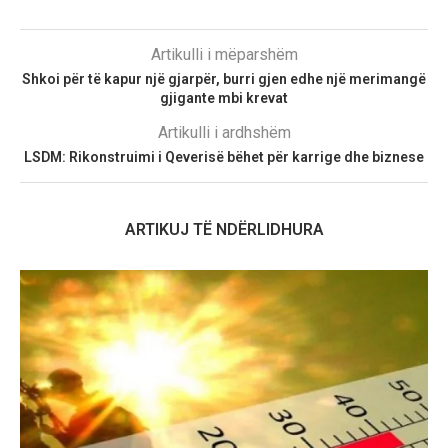
Artikulli i mëparshëm
Shkoi për të kapur një gjarpër, burri gjen edhe një merimangë
gjigante mbi krevat
Artikulli i ardhshëm
LSDM: Rikonstruimi i Qeverisë bëhet për karrige dhe biznese
ARTIKUJ TË NDËRLIDHURA