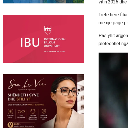
vitin 2026 dhe
Tretë herë fitu
me një pagë pre
Pas yllit argj
plotësohet nga