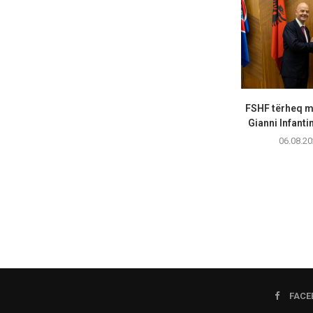
FSHF tërheq m
Gianni Infanti
06.08.20
FACE