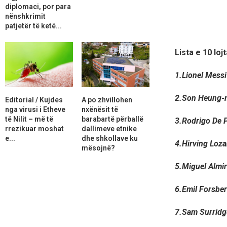
diplomaci, por para
nënshkrimit
patjetër të ketë...
Lista e 10 lo
1.Lionel Messi
2.Son Heung-m
Editorial / Kujdes
A po zhvillohen
nga virusi i Etheve
nxënësit të
të Nilit – më të
barabartë përballë
3.Rodrigo De P
rrezikuar moshat
dallimeve etnike
e...
dhe shkollave ku
4.Hirving Loza
mësojnë?
5.Miguel Almir
6.Emil Forsber
7.Sam Surridge