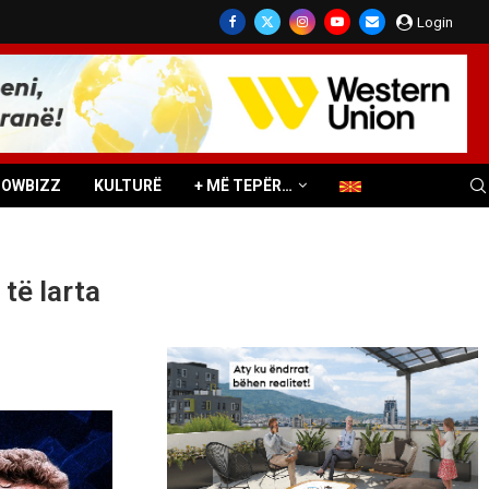
Login
HOWBIZZ
KULTURË
+ MË TEPËR…
të larta