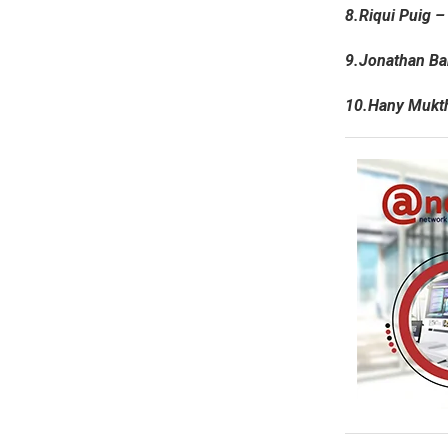
8.Riqui Puig – 
9.Jonathan Bam
10.Hany Muktha