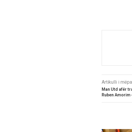
Artikulli i më
Man Utd afër tran
Ruben Amorim e