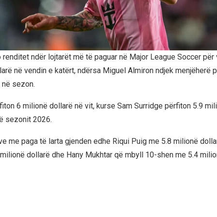
 renditet ndër lojtarët më të paguar në Major League Soccer për
llarë në vendin e katërt, ndërsa Miguel Almiron ndjek menjëherë 
ë në sezon.
iton 6 milionë dollarë në vit, kurse Sam Surridge përfiton 5.9 mil
ë sezonit 2026.
eve me paga të larta gjenden edhe Riqui Puig me 5.8 milionë dolla
ilionë dollarë dhe Hany Mukhtar që mbyll 10-shen me 5.4 milio