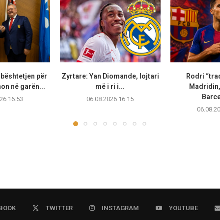
bështetjen për
Zyrtare: Yan Diomande, lojtari
Rodri “tra
non në garën...
më i ri i...
Madridin,
Barc
26 16:53
06.08.2026 16:15
06.08.2
BOOK
TWITTER
INSTAGRAM
YOUTUBE