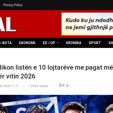
Privacy Policy
/ BOTA
EKONOMI
ED / OP
KRONIKA
SPORT
S
ikon listën e 10 lojtarëve me pagat më 
ër vitin 2026
A+
A-
05.2026 11:17
1,294
e lexuar