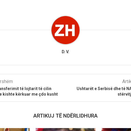
D. V.
parshëm
Arti
sferimit të lojtarit të cilin
Ushtarët e Serbisë dhe të N
 kishte kërkuar me çdo kusht
stërvit
ARTIKUJ TË NDËRLIDHURA