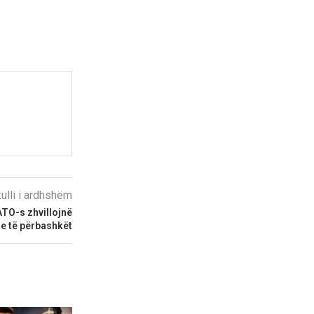
kulli i ardhshëm
ATO-s zhvillojnë
je të përbashkët