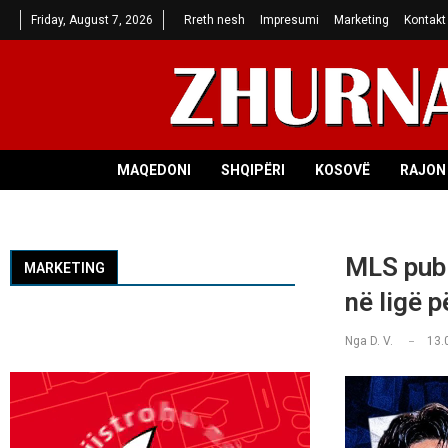
Friday, August 7, 2026
Rreth nesh
Impresumi
Marketing
Kontakt
MAQEDONI
SHQIPËRI
KOSOVË
RAJON 
MLS publ
MARKETING
në ligë p
Nga
D. V.
13.