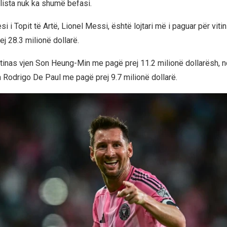
 lista nuk ka shumë befasi.
esi i Topit të Artë, Lionel Messi, është lojtari më i paguar për vi
j 28.3 milionë dollarë.
entinas vjen Son Heung-Min me pagë prej 11.2 milionë dollarësh, 
 Rodrigo De Paul me pagë prej 9.7 milionë dollarë.