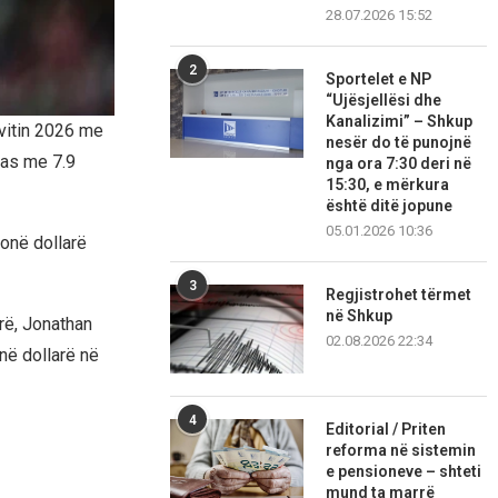
28.07.2026 15:52
2
Sportelet e NP
“Ujësjellësi dhe
Kanalizimi” – Shkup
 vitin 2026 me
nesër do të punojnë
pas me 7.9
nga ora 7:30 deri në
15:30, e mërkura
është ditë jopune
05.01.2026 10:36
ionë dollarë
3
Regjistrohet tërmet
në Shkup
rë, Jonathan
02.08.2026 22:34
në dollarë në
4
Editorial / Priten
reforma në sistemin
e pensioneve – shteti
mund ta marrë