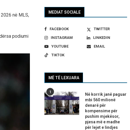
MEDIAT SOCIALE
tin 2026 në MLS,
FACEBOOK
TWITTER
ndërsa podiumi
INSTAGRAM
LINKEDIN
YOUTUBE
EMAIL
TIKTOK
MË TË LEXUARA
1
Në korrik janë paguar
mbi 560 milionë
denarë për
kompensime për
pushim mjekësor,
pjesa më e madhe
për lejet e lindjes