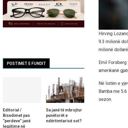
Hirving Lozano
9.3 milionë do
milionë dollar
Emil Forsberg f
POSTIMET E FUNDIT
amerikanë gjat
Në listën e yj
Bamba me 5.6 m
sezon.
Editorial /
Sa janë të mbrojtur
Bisedimet pas
punëtorët e
“perdeve” janë
ndërtimtarisë sot?
legjitime në