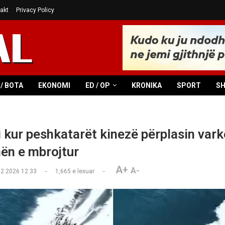
akt
Privacy Policy
/ BOTA
EKONOMI
ED / OP
KRONIKA
SPORT
S
kur peshkatarët kinezë përplasin vark
ën e mbrojtur
A+
A-
02.2026 12:33
1,665
e lexuar