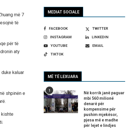
MEDIAT SOCIALE
 Zhuang më 7
resojnë të
FACEBOOK
TWITTER
INSTAGRAM
LINKEDIN
aqe për të
YOUTUBE
EMAIL
dronin aty
TIKTOK
 duke kaluar
MË TË LEXUARA
1
 në shpinën e
Në korrik janë paguar
mbi 560 milionë
rë.
denarë për
kompensime për
 kishte
pushim mjekësor,
pjesa më e madhe
i.
për lejet e lindjes