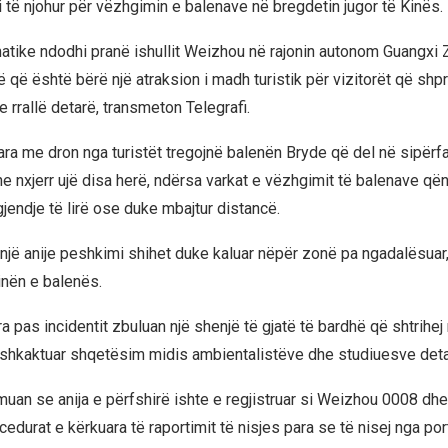
i të njohur për vëzhgimin e balenave në bregdetin jugor të Kinës.
atike ndodhi pranë ishullit Weizhou në rajonin autonom Guangxi
ë që është bërë një atraksion i madh turistik për vizitorët që shp
 e rrallë detarë, transmeton Telegrafi.
ara me dron nga turistët tregojnë balenën Bryde që del në sipërf
e nxjerr ujë disa herë, ndërsa varkat e vëzhgimit të balenave qën
jendje të lirë ose duke mbajtur distancë.
një anije peshkimi shihet duke kaluar nëpër zonë pa ngadalësuar,
inën e balenës.
 pas incidentit zbuluan një shenjë të gjatë të bardhë që shtrihej
shkaktuar shqetësim midis ambientalistëve dhe studiuesve deta
muan se anija e përfshirë ishte e regjistruar si Weizhou 0008 dhe
edurat e kërkuara të raportimit të nisjes para se të nisej nga port