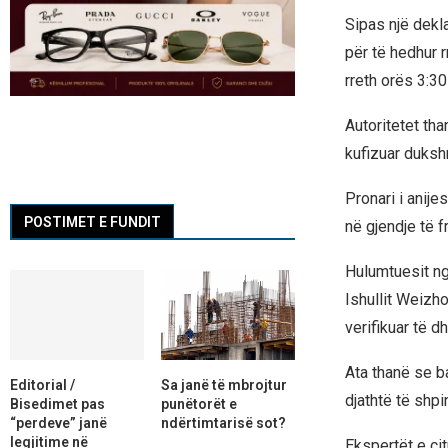
Sipas një dekla
për të hedhur r
rreth orës 3:30
Autoritetet tha
kufizuar duksh
Pronari i anij
POSTIMET E FUNDIT
në gjendje të 
Hulumtuesit nga
Ishullit Weizh
verifikuar të dh
Ata thanë se b
Editorial /
Sa janë të mbrojtur
djathtë të shpi
Bisedimet pas
punëtorët e
“perdeve” janë
ndërtimtarisë sot?
legjitime në
Ekspertët e ci