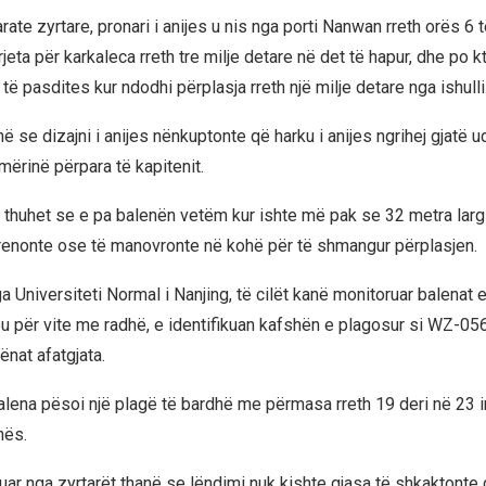
rate zyrtare, pronari i anijes u nis nga porti Nanwan rreth orës 6 
rjeta për karkaleca rreth tre milje detare në det të hapur, dhe po k
 të pasdites kur ndodhi përplasja rreth një milje detare nga ishulli
në se dizajni i anijes nënkuptonte që harku i anijes ngrihej gjatë u
mërinë përpara të kapitenit.
es thuhet se e pa balenën vetëm kur ishte më pak se 32 metra larg
frenonte ose të manovronte në kohë për të shmangur përplasjen.
 Universiteti Normal i Nanjing, të cilët kanë monitoruar balenat e
ou për vite me radhë, e identifikuan kafshën e plagosur si WZ-05
ënat afatgjata.
alena pësoi një plagë të bardhë me përmasa rreth 19 deri në 23 i
nës.
tuar nga zyrtarët thanë se lëndimi nuk kishte gjasa të shkaktonte