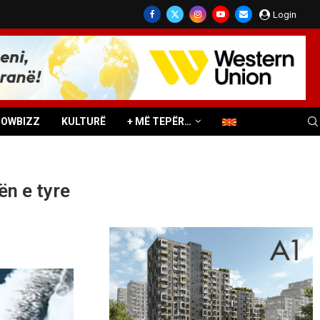
Login
HOWBIZZ
KULTURË
+ MË TEPËR…
ën e tyre