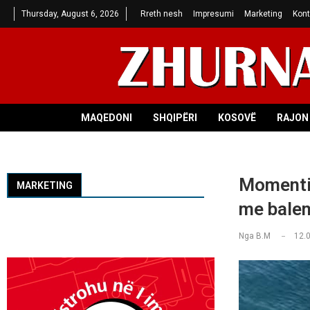
Thursday, August 6, 2026
Rreth nesh
Impresumi
Marketing
Kont
MAQEDONI
SHQIPËRI
KOSOVË
RAJON 
Momenti 
MARKETING
me balen
Nga
B.M
12.