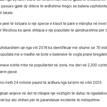
 pasues gjatë dy ditëve të ardhshme tregoi se balena vazhdonte 
t lokale.
 janë të listuara si një specie e klasit të parë e mbrojtur në niv
lli Weizhou ka qenë shtëpia e një popullate të qëndrueshme për di
azhdueshëm që nga viti 2018 ka identifikuar më shumë se 70 indi
popullata më e madhe në botë e balenave të vogla pranë bregdeti
nave është rritur në popullaritet në zonë, me deri në 2,300 vizito
rrin pjesë.
roi rreth 24 milionë paund të ardhura nga turizmi në vitin 2025.
ujtuan anijeve në det të mbajnë një vëzhgim të duhur, të ngadalës
at kur ato shihen për të parandaluar incidente të mëtejshme.