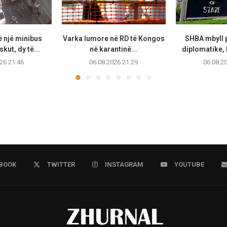
 një minibus
Varka lumore në RD të Kongos
SHBA mbyll 
ut, dy të...
në karantinë...
diplomatike, k
26 21:46
06.08.2026 21:29
06.08.2
BOOK
TWITTER
INSTAGRAM
YOUTUBE