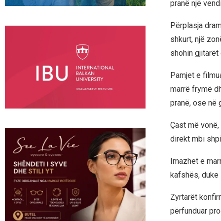
pranë një vend
Përplasja dram
shkurt, një zon
shohin gjitarët
Pamjet e filmu
marrë frymë dh
pranë, ose në g
Çast më vonë, 
direkt mbi shp
Imazhet e marra
kafshës, duke 
Zyrtarët konfir
përfunduar proc