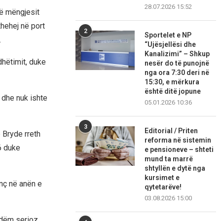
28.07.2026 15:52
të mëngjesit
thehej në port
2
Sportelet e NP
.
“Ujësjellësi dhe
Kanalizimi” – Shkup
dhëtimit, duke
nesër do të punojnë
nga ora 7:30 deri në
15:30, e mërkura
është ditë jopune
 dhe nuk ishte
05.01.2026 10:36
3
Editorial / Priten
 Bryde rreth
reforma në sistemin
6 duke
e pensioneve – shteti
mund ta marrë
shtyllën e dytë nga
kursimet e
nç në anën e
qytetarëve!
03.08.2026 15:00
 dëm serioz,