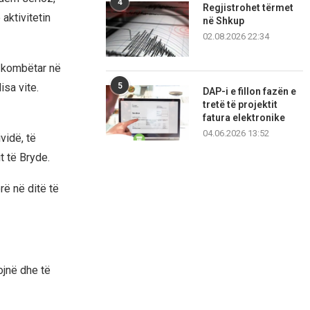
4
Regjistrohet tërmet
aktivitetin
në Shkup
02.08.2026 22:34
el kombëtar në
sa vite.
5
DAP-i e fillon fazën e
tretë të projektit
fatura elektronike
04.06.2026 13:52
vidë, të
t të Bryde.
rë në ditë të
ojnë dhe të