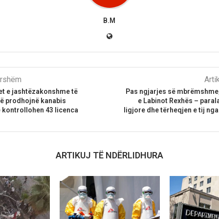
B.M
parshëm
Arti
let e jashtëzakonshme të
Pas ngjarjes së mbrëmshme,
ë prodhojnë kanabis
e Labinot Rexhës – para
 kontrollohen 43 licenca
ligjore dhe tërheqjen e tij ng
ARTIKUJ TË NDËRLIDHURA