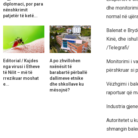
diplomaci, por para
dhe monitorimi
nënshkrimit
patjetër të ketë...
normal në ujëra
Balenat e Bryde
Kinë, dhe ishu
/Telegrafi/
Editorial / Kujdes
A po zhvillohen
Monitorimi i v
nga virusi i Etheve
nxënësit të
përshkruar si 
të Nilit – më të
barabartë përballë
rrezikuar moshat
dallimeve etnike
Vëzhgimi i bale
e...
dhe shkollave ku
mësojnë?
raportuar që ma
Industria gjene
Autoritetet u k
shmangin balen