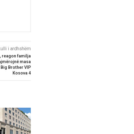
kulli i ardhshëm
 reagon familja
lajmërojnë masa
a Big Brother VIP
Kosova 4