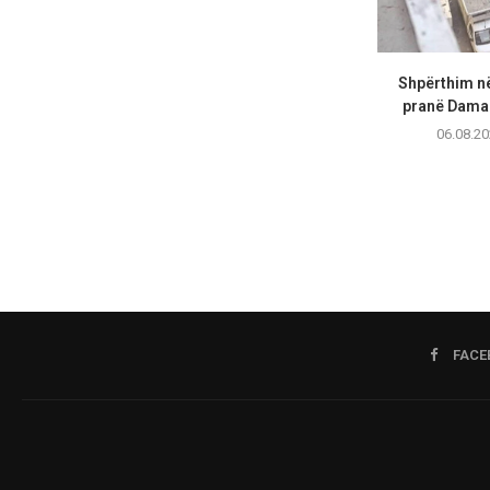
Shpërthim në
pranë Damask
06.08.20
FACE